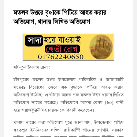
মতলব উত্তরে বৃদ্ধাকে পিটিয়ে আহত করার
‘জনগণের ভোটে নির্বাচিত হয়ে ফরিদগঞ্জের উন্নয়নে কাজ করছি’ :
আলহাজ্ব এমএ হান্নান এমপি
অভিযোগ, থানায় লিখিত অভিযোগ
নৌ পুলিশ ফাঁড়ির নাকের ডগায় কারেন্ট জালের দাপট, মতলবে প্রকাশ্যে
নিষিদ্ধ জাল মেরামত ও মাছ শিকার
‘জনগণের হাতে রাষ্ট্রের মালিকানা ফিরিয়ে দিতে বিএনপি সরকার
অঙ্গীকারাবদ্ধ’
সফিকুল ইসলাম রানা :
মতলব উত্তরে সোনালী লাইফ ইন্সুইরেন্স কোম্পানী লিমিটেডের মরণোত্তর
চাঁদপুরের মতলব উত্তর উপজেলায় পারিবারিক ও জায়গাজমি
চেক বিতরণ
সংক্রান্ত বিরোধের জেরে এক বৃদ্ধাকে পিটিয়ে আহত করার
অভিযোগ উঠেছে। এ ঘটনায় আহত পক্ষ মতলব উত্তর থানায় লিখিত
হাজীগঞ্জ ডিগ্রি কলেজ গভীর শ্রদ্ধার সঙ্গে জুলাই গণঅভ্যুত্থানের সকল
অভিযোগ দায়ের করেছে। অভিযোগে আসমা বেগম (৬০) বাদী
শহীদকে স্মরণ
হয়ে ওয়াজকুরনী’সহ চারজনকে বিবাদী করেছেন।
হাজীগঞ্জের যুবধারা সমবায় ক্ষুদ্রঋণ পুনরায় চালু করে মানুষের আমানতের
থানায় দায়ের করা অভিযোগ সূত্রে জানা যায়, উপজেলার পশ্চিম
টাকা পরিশোধ করা হবে
ফতেপুর ইউনিয়নের দক্ষিণ রারীকান্দি গ্রামের দোখাই সরকার