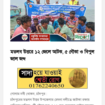
হাজীগঞ্জে শিক্ষার্থীদের লেখাপড়ার মানোন্নয়নে ও উপস্থিতি নিশ্চিতকরণে
অভিভাবক সমাবেশ
হাজীগঞ্জে অস্বাস্থ্যকর পরিবেশে খাবার প্রস্তুত: ২ হোটেলকে ৪৫ হাজার
টাকা জরিমানা
হাজীগঞ্জে ৬ বছরের শিশুকে ধর্ষণের অভিযোগে কেয়ারটেকার আটক
হাজীগঞ্জের রাজারগাঁও উবিতে জুলাই গণঅভ্যুত্থান দিবস পালন
মতলব উত্তরে ১২ জেলে আটক, ৫ নৌকা ও বিপুল
হাজীগঞ্জ সরকারি মডেল পাইলট হাই স্কুল অ্যান্ড কলেজে ‘জুলাই
জাল জব্দ
গণঅভ্যুত্থান দিবস’ পালিত
‘জনগণের ভোটে নির্বাচিত হয়ে ফরিদগঞ্জের উন্নয়নে কাজ করছি’ :
আলহাজ্ব এমএ হান্নান এমপি
নৌ পুলিশ ফাঁড়ির নাকের ডগায় কারেন্ট জালের দাপট, মতলবে প্রকাশ্যে
গোলাম নবী খোকন, চাঁদপুর :
নিষিদ্ধ জাল মেরামত ও মাছ শিকার
চাঁদপুরের মতলব উত্তর উপজেলার মেঘনা নদীতে জাটকা রক্ষায়