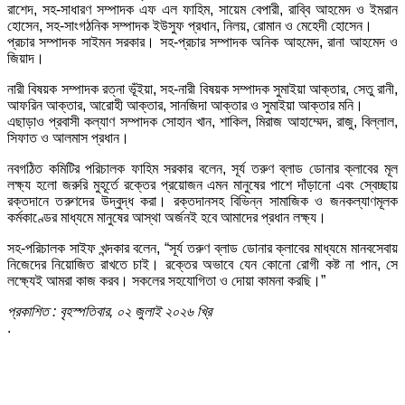
রাশেদ, সহ-সাধারণ সম্পাদক এফ এল ফাহিম, সায়েম বেপারী, রাব্বি আহমেদ ও ইমরান
হোসেন, সহ-সাংগঠনিক সম্পাদক ইউসুফ প্রধান, নিলয়, রোমান ও মেহেদী হোসেন।
প্রচার সম্পাদক সাইমন সরকার। সহ-প্রচার সম্পাদক অনিক আহমেদ, রানা আহমেদ ও
জিয়াদ।
নারী বিষয়ক সম্পাদক রত্না ভূঁইয়া, সহ-নারী বিষয়ক সম্পাদক সুমাইয়া আক্তার, সেতু রানী,
আফরিন আক্তার, আরোহী আক্তার, সানজিদা আক্তার ও সুমাইয়া আক্তার মনি।
এছাড়াও প্রবাসী কল্যাণ সম্পাদক সোহান খান, শাকিল, মিরাজ আহাম্মেদ, রাজু, বিল্লাল,
সিফাত ও আলমাস প্রধান।
নবগঠিত কমিটির পরিচালক ফাহিম সরকার বলেন, সূর্য তরুণ ব্লাড ডোনার ক্লাবের মূল
লক্ষ্য হলো জরুরি মুহূর্তে রক্তের প্রয়োজন এমন মানুষের পাশে দাঁড়ানো এবং স্বেচ্ছায়
রক্তদানে তরুণদের উদ্বুদ্ধ করা। রক্তদানসহ বিভিন্ন সামাজিক ও জনকল্যাণমূলক
কর্মকাণ্ডের মাধ্যমে মানুষের আস্থা অর্জনই হবে আমাদের প্রধান লক্ষ্য।
সহ-পরিচালক সাইফ খন্দকার বলেন, “সূর্য তরুণ ব্লাড ডোনার ক্লাবের মাধ্যমে মানবসেবায়
নিজেদের নিয়োজিত রাখতে চাই। রক্তের অভাবে যেন কোনো রোগী কষ্ট না পান, সে
লক্ষ্যেই আমরা কাজ করব। সকলের সহযোগিতা ও দোয়া কামনা করছি।”
প্রকাশিত : বৃহস্পতিবার, ০২ জুলাই ২০২৬ খ্রি
.