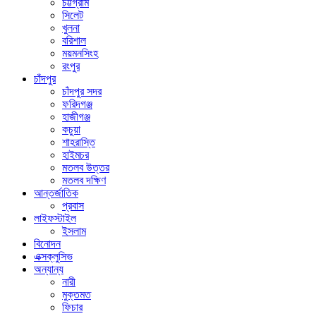
চট্টগ্রাম
সিলেট
খুলনা
বরিশাল
ময়মনসিংহ
রংপুর
চাঁদপুর
চাঁদপুর সদর
ফরিদগঞ্জ
হাজীগঞ্জ
কচুয়া
শাহরাস্তি
হাইমচর
মতলব উত্তর
মতলব দক্ষিণ
আন্তর্জাতিক
প্রবাস
লাইফস্টাইল
ইসলাম
বিনোদন
এক্সক্লুসিভ
অন্যান্য
নারী
মুক্তমত
ফিচার