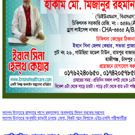
Post
মতলব উত্তরে রাস্তার পাশে রক্তাক্ত অবস্থায় মিলল যবকের মরদেহ
মতলব উত্তরে অনুমতি ছাড়াই চলছে মেলা, বিকট শব্দে বিপাকে এইচএসসি পরীক্ষার্থীরা
navigation