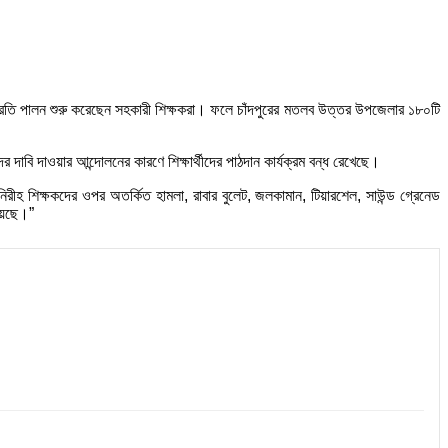
্মবিরতি পালন শুরু করেছেন সহকারী শিক্ষকরা। ফলে চাঁদপুরের মতলব উত্তর উপজেলার ১৮০টি
াবি দাওয়ার আন্দোলনের কারণে শিক্ষার্থীদের পাঠদান কার্যক্রম বন্ধ রেখেছে।
 নিরীহ শিক্ষকদের ওপর অতর্কিত হামলা, রাবার বুলেট, জলকামান, টিয়ারশেল, সাউন্ড গ্রেনেড
হয়েছে।”