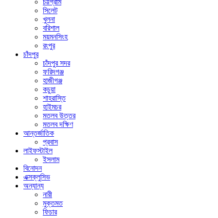
চট্টগ্রাম
সিলেট
খুলনা
বরিশাল
ময়মনসিংহ
রংপুর
চাঁদপুর
চাঁদপুর সদর
ফরিদগঞ্জ
হাজীগঞ্জ
কচুয়া
শাহরাস্তি
হাইমচর
মতলব উত্তর
মতলব দক্ষিণ
আন্তর্জাতিক
প্রবাস
লাইফস্টাইল
ইসলাম
বিনোদন
এক্সক্লুসিভ
অন্যান্য
নারী
মুক্তমত
ফিচার