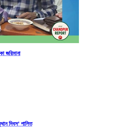
াকা জরিমানা
্থান দিবস’ পালিত