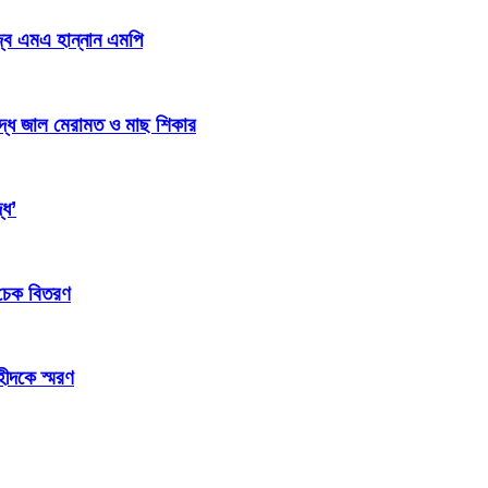
জ্ব এমএ হান্নান এমপি
িদ্ধ জাল মেরামত ও মাছ শিকার
্ধ’
 চেক বিতরণ
হীদকে স্মরণ