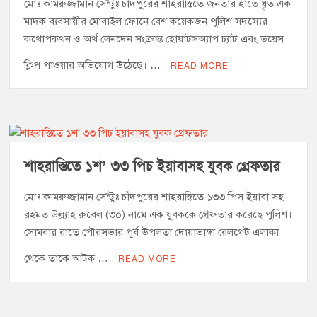
মোঃ কামরুজ্জামান সেন্টুঃ চাঁদপুরের শাহরাস্তিতে জনতার হাতে ধৃত এক
মাদক ব্যবসায়ীর মোবাইল ফোনে বেশ কয়েকজন পুলিশ সদস্যের
‘জনগণের ভোটে নির্বাচিত হয়ে ফরিদগঞ্জের উন্নয়নে কাজ করছি’ :
কথোপকথন ও অর্থ লেনদেন সংক্রান্ত হোয়াটসঅ্যাপ চ্যাট এবং ভয়েস
আলহাজ্ব এমএ হান্নান এমপি
ক্লিপ পাওয়ার অভিযোগ উঠেছে। …
READ MORE
নৌ পুলিশ ফাঁড়ির নাকের ডগায় কারেন্ট জালের দাপট, মতলবে প্রকাশ্যে
নিষিদ্ধ জাল মেরামত ও মাছ শিকার
‘জনগণের হাতে রাষ্ট্রের মালিকানা ফিরিয়ে দিতে বিএনপি সরকার
অঙ্গীকারাবদ্ধ’
শাহরাস্তিতে ১শ’ ৩৩ পিচ ইয়াবাসহ যুবক গ্রেফতার
মতলব উত্তরে সোনালী লাইফ ইন্সুইরেন্স কোম্পানী লিমিটেডের মরণোত্তর
চেক বিতরণ
মোঃ কামরুজ্জামান সেন্টুঃ চাঁদপুরের শাহরাস্তিতে ১৩৩ পিস ইয়াবা সহ
রহমত উল্ল্যাহ রুবেল (৩০) নামে এক যুবককে গ্রেফতার করেছে পুলিশ।
হাজীগঞ্জ ডিগ্রি কলেজ গভীর শ্রদ্ধার সঙ্গে জুলাই গণঅভ্যুত্থানের সকল
সোমবার রাতে পৌরসভার পূর্ব উপলতা দোয়াভাঙ্গা রেলগেট এলাকা
শহীদকে স্মরণ
থেকে তাকে আটক …
READ MORE
হাজীগঞ্জের যুবধারা সমবায় ক্ষুদ্রঋণ পুনরায় চালু করে মানুষের আমানতের
টাকা পরিশোধ করা হবে