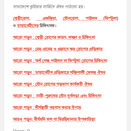
সারাদেশে কুরিয়ার সার্ভিসে ঔষধ পাঠানো হয়।
শ্বেতীরোগ
,
একজিমা
,
যৌনরোগ
,
পাইলস (ফিস্টুলা
)
ও
ডায়াবেটিসের
চিকিৎসক।
আরো পড়ুন : শ্বেতী রোগের কারণ, লক্ষ্মণ ও চিকিৎসা
আরো পড়ুন : মেহ-প্রমেহ ও প্রস্রাবে ক্ষয় রোগের প্রতিকার
আরো পড়ুন : অর্শ গেজ পাইলস বা ফিস্টুলা রোগের চিকিৎসা
আরো পড়ুন : ডায়াবেটিস প্রতিকারে শক্তিশালী ভেষজ ঔষধ
আরো পড়ুন : যৌন রোগের শতভাগ কার্যকরী ঔষধ
আরো পড়ুন : নারী-পুরুষের যৌন দুর্বলতা এবং চিকিৎসা
আরো পড়ুন : দীর্ঘস্থায়ী সহবাস করার উপায়
আরও পড়ুন: বীর্যমনি ফল বা মিরছিদানার উপকারিতা