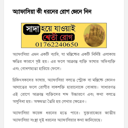
অ্যাফাসিয়া কী ধরনের রোগ জেনে নিন
‘জনগণের ভোটে নির্বাচিত হয়ে ফরিদগঞ্জের উন্নয়নে কাজ করছি’ :
আলহাজ্ব এমএ হান্নান এমপি
নৌ পুলিশ ফাঁড়ির নাকের ডগায় কারেন্ট জালের দাপট, মতলবে প্রকাশ্যে
নিষিদ্ধ জাল মেরামত ও মাছ শিকার
‘জনগণের হাতে রাষ্ট্রের মালিকানা ফিরিয়ে দিতে বিএনপি সরকার
অ্যাফাসিয়া এমন একটি ব্যাধি, যা মস্তিষ্কের একটি নির্দিষ্ট এলাকায়
অঙ্গীকারাবদ্ধ’
ক্ষতির কারণে সৃষ্ট হয়। এর ফলে আক্রান্ত ব্যক্তি ভাষার অভিব্যক্তি
এবং বোধগম্যতা হারিয়ে ফেলে।
মতলব উত্তরে সোনালী লাইফ ইন্সুইরেন্স কোম্পানী লিমিটেডের মরণোত্তর
চেক বিতরণ
চিকিৎসকদের ভাষায়, অ্যাফাসিয়া বলতে স্ট্রোক বা মস্তিষ্কে কোনও
আঘাতের ফলে রোগীর বাকশক্তি হারানোকে বোঝায়। সাধারণত
হাজীগঞ্জ ডিগ্রি কলেজ গভীর শ্রদ্ধার সঙ্গে জুলাই গণঅভ্যুত্থানের সকল
এই রোগে আক্রান্ত ব্যক্তিদের শব্দ উচ্চারণে এবং কথা বলতে
শহীদকে স্মরণ
অসুবিধা হয়। অক্ষমতা তৈরি হয় লেখার ক্ষেত্রেও।
অ্যাফাসিয়া কয়েক ধরনের হতে পারে। যুক্তরাজ্যের জাতীয়
হাজীগঞ্জের যুবধারা সমবায় ক্ষুদ্রঋণ পুনরায় চালু করে মানুষের আমানতের
টাকা পরিশোধ করা হবে
অ্যাফাসিয়া সংস্থা দুই ধরনের অ্যাফাসিয়ার কথা জানিয়েছে।