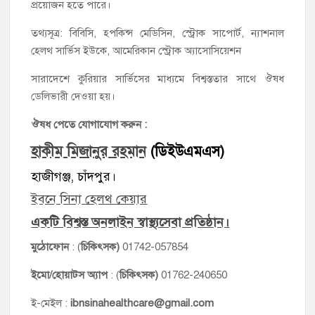
প্রয়োজন হতে পারে।
তথ্যসূত্র: বিবিসি, হপকিন্স মেডিসিন, স্ট্রোক সাপোর্ট, ন্যাশনাল
হেলথ সার্ভিস ইউকে, আমেরিকান স্ট্রোক অ্যাসোসিয়েশন
সারাদেশে কুরিয়ার সার্ভিসের মাধ্যমে বিশ্বস্ততার সাথে ঔষধ
ডেলিভারী দেওয়া হয়।
ঔষধ পেতে যোগাযোগ করুন :
হাকীম মিজানুর রহমান
(ডিইউএমএস)
হাজীগঞ্জ, চাঁদপুর।
ইবনে সিনা হেলথ কেয়ার
একটি বিশ্বস্ত অনলাইন স্বাস্থ্যসেবা প্রতিষ্ঠান।
মুঠোফোন
: (
চিকিৎসক)
01742-057854
ইমো/হোয়াটস অ্যাপ
: (
চিকিৎসক)
01762-240650
ই-মেইল :
ibnsinahealthcare@gmail.com