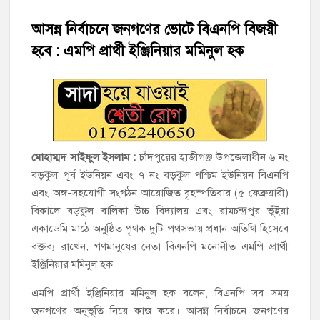
আসন্ন নির্বাচনে জনগণের ভোটে বিএনপি বিজয়ী
‘জনগণের ভোটে নির্বাচিত হয়ে ফরিদগঞ্জের উন্নয়নে কাজ করছি’ :
আলহাজ্ব এমএ হান্নান এমপি
হবে : এমপি প্রার্থী ইঞ্জিনিয়ার মমিনুল হক
নৌ পুলিশ ফাঁড়ির নাকের ডগায় কারেন্ট জালের দাপট, মতলবে প্রকাশ্যে
নিষিদ্ধ জাল মেরামত ও মাছ শিকার
‘জনগণের হাতে রাষ্ট্রের মালিকানা ফিরিয়ে দিতে বিএনপি সরকার
অঙ্গীকারাবদ্ধ’
মোহাম্মদ সাইফুল ইসলাম :
চাঁদপুরের হাজীগঞ্জ উপজেলাধীন ৬ নং
বড়কুল পূর্ব ইউনিয়ন এবং ৭ নং বড়কুল পশ্চিম ইউনিয়ন বিএনপি
মতলব উত্তরে সোনালী লাইফ ইন্সুইরেন্স কোম্পানী লিমিটেডের মরণোত্তর
এবং অঙ্গ-সহযোগী সংগঠন আয়োজিত বৃহস্পতিবার (৫ ফেব্রুয়ারী)
চেক বিতরণ
বিকালে বড়কুল বালিকা উচ্চ বিদ্যালয় এবং রামচন্দ্রপুর ভূঁইয়া
একাডেমি মাঠে অনুষ্ঠিত পৃথক দুটি পথসভায় প্রধান অতিথি হিসেবে
হাজীগঞ্জ ডিগ্রি কলেজ গভীর শ্রদ্ধার সঙ্গে জুলাই গণঅভ্যুত্থানের সকল
শহীদকে স্মরণ
বক্তব্য রাখেন, গণমানুষের নেতা বিএনপি মনোনীত এমপি প্রার্থী
ইঞ্জিনিয়ার মমিনুল হক।
হাজীগঞ্জের যুবধারা সমবায় ক্ষুদ্রঋণ পুনরায় চালু করে মানুষের আমানতের
এমপি প্রার্থী ইঞ্জিনিয়ার মমিনুল হক বলেন, বিএনপি সব সময়
টাকা পরিশোধ করা হবে
জনগণের অনুভূতি নিয়ে কাজ করে। আসন্ন নির্বাচনে জনগণের