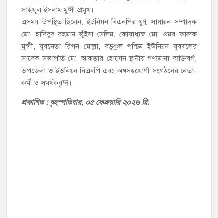
সাইফুল ইসলাম মুন্সী প্রমূখ।
এসময় উপস্থিত ছিলেন, ইউনিয়ন বিএনপির যুগ্ম-সাধারন সম্পাদক
মো. হাবিবুর রহমান ভূঁইয়া সেলিম, কোষাধ্যক্ষ মো. ওমর ফারুক
মুন্সী, যুবনেতা রিপন মোল্লা, বড়কুল পশ্চিম ইউনিয়ন যুবদলের
সাবেক সভাপতি মো. আকতার হোসেন স্থানীয় গণ্যমান্য ব্যক্তিবর্গ,
উপজেলা ও ইউনিয়ন বিএনপি এবং অঙ্গসহযোগী সংগঠনের নেতা-
কর্মী ও সমর্থকবৃন্দ।
প্রকাশিত : বৃহস্পতিবার, ০৫ ফেব্রুয়ারি ২০২৬ খ্রি.