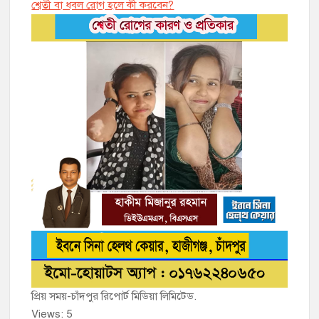
শ্বেতী বা ধবল রোগ হলে কী করবেন?
প্রিয় সময়-চাঁদপুর রিপোর্ট মিডিয়া লিমিটেড.
Views: 5