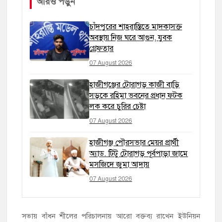
আরও পড়ুন
চাঁদপুরের শাহরাস্তিতে মাদকাসক্ত
অবস্থায় নিজ ঘরে আগুন, যুবক
গ্রেফতার
07 August 2026
হাজীগঞ্জের টোরাগড় কাজী বাড়ি
সড়কে রহিমা ভবনের প্রধান ফটক
লক করে চুরির চেষ্টা
07 August 2026
হাজীগঞ্জ পৌরসভার মেয়র প্রার্থী
অ্যাড. টিটু টোরাগড় পূর্বপাড়া জামে
মসজিদে জুমা আদায়
07 August 2026
সভায় বাঁধন শীলের পরিচালনায় আরো বক্তব্য রাখেন ইউনিয়ন