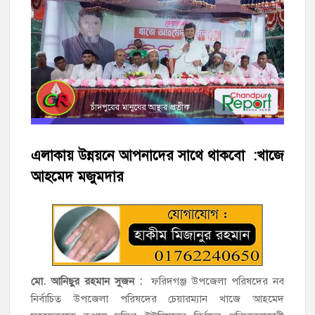
হাজীগঞ্জে শিক্ষার্থীদের লেখাপড়ার মানোন্নয়নে ও উপস্থিতি নিশ্চিতকরণে
অভিভাবক সমাবেশ
হাজীগঞ্জে অস্বাস্থ্যকর পরিবেশে খাবার প্রস্তুত: ২ হোটেলকে ৪৫ হাজার
টাকা জরিমানা
হাজীগঞ্জে ৬ বছরের শিশুকে ধর্ষণের অভিযোগে কেয়ারটেকার আটক
হাজীগঞ্জের রাজারগাঁও উবিতে জুলাই গণঅভ্যুত্থান দিবস পালন
এলাকায় উন্নয়নে আপনাদের সাথে থাকবো :খাজে
হাজীগঞ্জ সরকারি মডেল পাইলট হাই স্কুল অ্যান্ড কলেজে ‘জুলাই
আহমেদ মজুমদার
গণঅভ্যুত্থান দিবস’ পালিত
‘জনগণের ভোটে নির্বাচিত হয়ে ফরিদগঞ্জের উন্নয়নে কাজ করছি’ :
আলহাজ্ব এমএ হান্নান এমপি
নৌ পুলিশ ফাঁড়ির নাকের ডগায় কারেন্ট জালের দাপট, মতলবে প্রকাশ্যে
মো. আনিছুর রহমান সুজন :
ফরিদগঞ্জ উপজেলা পরিষদের নব
নিষিদ্ধ জাল মেরামত ও মাছ শিকার
নির্বাচিত উপজেলা পরিষদের চেয়ারম্যান খাজে আহমেদ