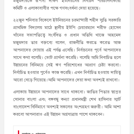
মজুমদারকে রূপসা দক্ষিণ ইউনিয়নের নির্বাচন পরিচালনাকারী
কমিটি ও এলাকাবাসীর পক্ষে গণসংবর্ধনা দেয়া হয়েছে।
২২জুন শনিবার বিকেলে ইউনিয়নের চরমান্দারী শহীদ স্মৃতি সরকারি
প্রাথমিক বিদ্যালয় মাঠে স্থানীয় ইউপি চেয়ারম্যান শরীফ হোসেন
খাঁনের সভাপতিত্বে সংর্বধিত ও প্রধান অতিথি খাজে আহমেদ
মজুমদার তার বক্তব্যে বলেন, রাজনীতি করতে করেত আজ
আপনাদের দোয়ায় এই পর্যন্ত এসেছি। নির্বাচনের পূর্বে আপনাদের
সাথে কথা বলেছি। ভোট প্রার্থনা করেছি। বলেছি আমি নিবাচিত হলে
উন্নয়নের বিনিময়ে সেই ঋণ পরিশোধের আপ্রাণ চেষ্টা করবো।
নির্বাচিত হওয়ার পুর্বেও কাজ করেছি। এখন নির্বাচিত হওয়ায় দায়িত্ব
আরো বেড়ে গিয়েছে।আমি আপনাদের দেয়া কথা অবশ্যই রাখবো।
এলাকায় উন্নয়নে আপনাদের সাথে থাকবো। জাতির পিতার স্বপ্নের
সোনার বাংলা এবং বঙ্গবন্ধু কন্যা প্রধানমন্ত্রী শেখ হাসিনার স্মার্ট
বাংলাদেশ বির্নিমাণে অবশ্যই সকলের অংশগ্রহণ জরুরী। আমি আশা
করবো আপনারাও এই উন্নয়ন অগ্রযাত্রায় পাশে থাকবেন।