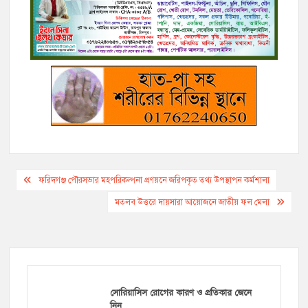
b
t
L
l
r
e
g
s
e
o
e
i
n
r
A
o
r
n
g
a
p
k
k
e
m
p
r
Post
ফরিদগঞ্জ পৌরসভার মহপরিকল্পনা প্রণয়নে জরিপকৃত তথ্য উপস্থাপন কর্মশালা
navigation
মতলব উত্তরে দায়সারা আয়োজনে জাতীয় ফল মেলা
সোরিয়াসিস রোগের কারণ ও প্রতিকার জেনে
নিন