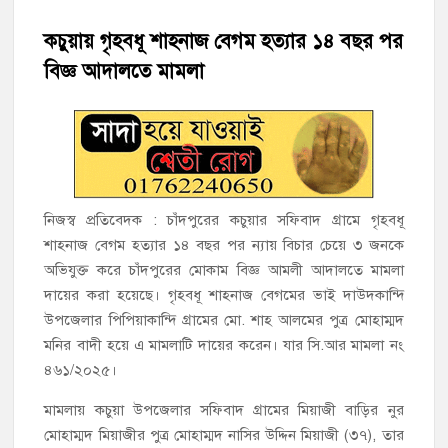
চাঁদপুরের শাহরাস্তিতে মাদকাসক্ত অবস্থায় নিজ ঘরে আগুন, যুবক গ্রেফতার
কচুয়ায় গৃহবধূ শাহনাজ বেগম হত্যার ১৪ বছর পর
বিজ্ঞ আদালতে মামলা
হাজীগঞ্জের টোরাগড় কাজী বাড়ি সড়কে রহিমা ভবনের প্রধান ফটক লক
করে চুরির চেষ্টা
হাজীগঞ্জ পৌরসভার মেয়র প্রার্থী অ্যাড. টিটু টোরাগড় পূর্বপাড়া জামে
মসজিদে জুমা আদায়
হাজীগঞ্জে শিক্ষার্থীদের লেখাপড়ার মানোন্নয়নে ও উপস্থিতি নিশ্চিতকরণে
নিজস্ব প্রতিবেদক : চাঁদপুরের কচুয়ার সফিবাদ গ্রামে গৃহবধূ
অভিভাবক সমাবেশ
শাহনাজ বেগম হত্যার ১৪ বছর পর ন্যায় বিচার চেয়ে ৩ জনকে
অভিযুক্ত করে চাঁদপুরের মোকাম বিজ্ঞ আমলী আদালতে মামলা
হাজীগঞ্জে অস্বাস্থ্যকর পরিবেশে খাবার প্রস্তুত: ২ হোটেলকে ৪৫ হাজার
দায়ের করা হয়েছে। গৃহবধূ শাহনাজ বেগমের ভাই দাউদকান্দি
টাকা জরিমানা
উপজেলার পিপিয়াকান্দি গ্রামের মো. শাহ আলমের পুত্র মোহাম্মদ
মনির বাদী হয়ে এ মামলাটি দায়ের করেন। যার সি.আর মামলা নং
হাজীগঞ্জে ৬ বছরের শিশুকে ধর্ষণের অভিযোগে কেয়ারটেকার আটক
৪৬১/২০২৫।
মামলায় কচুয়া উপজেলার সফিবাদ গ্রামের মিয়াজী বাড়ির নুর
মোহাম্মদ মিয়াজীর পুত্র মোহাম্মদ নাসির উদ্দিন মিয়াজী (৩৭), তার