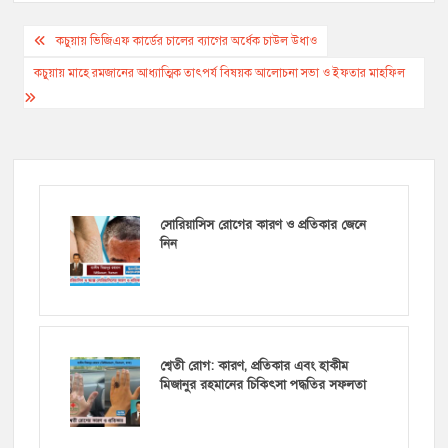
Post
কচুয়ায় ভিজিএফ কার্ডের চালের ব্যাগের অর্ধেক চাউল উধাও
navigation
কচুয়ায় মাহে রমজানের আধ্যাত্মিক তাৎপর্য বিষয়ক আলোচনা সভা ও ইফতার মাহফিল
সোরিয়াসিস রোগের কারণ ও প্রতিকার জেনে
নিন
শ্বেতী রোগ: কারণ, প্রতিকার এবং হাকীম
মিজানুর রহমানের চিকিৎসা পদ্ধতির সফলতা