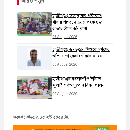
আরও পড়ুন
হাজীগঞ্জে অস্বাস্থ্যকর পরিবেশে
খাবার প্রস্তুত: ২ হোটেলকে ৪৫
হাজার টাকা জরিমানা
06 August 2026
হাজীগঞ্জে ৬ বছরের শিশুকে ধর্ষণের
অভিযোগে কেয়ারটেকার আটক
06 August 2026
হাজীগঞ্জের রাজারগাঁও উবিতে
জুলাই গণঅভ্যুত্থান দিবস পালন
06 August 2026
প্রকাশ : শনিবা
র, ১৫ মার্চ ২০২৫ খ্রি.