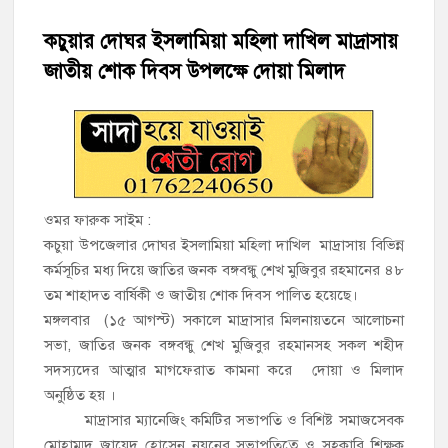
মতলব উত্তরে সোনালী লাইফ ইন্সুইরেন্স কোম্পানী লিমিটেডের মরণোত্তর
চেক বিতরণ
কচুয়ার দোঘর ইসলামিয়া মহিলা দাখিল মাদ্রাসায়
জাতীয় শোক দিবস উপলক্ষে দোয়া মিলাদ
হাজীগঞ্জ ডিগ্রি কলেজ গভীর শ্রদ্ধার সঙ্গে জুলাই গণঅভ্যুত্থানের সকল
শহীদকে স্মরণ
হাজীগঞ্জের যুবধারা সমবায় ক্ষুদ্রঋণ পুনরায় চালু করে মানুষের আমানতের
টাকা পরিশোধ করা হবে
ওমর ফারুক সাইম :
হাজীগঞ্জের বাকিলা উবির অভিভাবক সদস্য হোসেন মোল্লা লিটন সম্মাননা
কচুয়া উপজেলার দোঘর ইসলামিয়া মহিলা দাখিল মাদ্রাসায় বিভিন্ন
পেলেন
কর্মসূচির মধ্য দিয়ে জাতির জনক বঙ্গবন্ধু শেখ মুজিবুর রহমানের ৪৮
গণঅভ্যুত্থান দিবসে ফরিদগঞ্জ মাদ্রাসা মাঠে বিএনপির গণসমাবেশ
তম শাহাদত বার্ষিকী ও জাতীয় শোক দিবস পালিত হয়েছে।
মঙ্গলবার (১৫ আগস্ট) সকালে মাদ্রাসার মিলনায়তনে আলোচনা
হাজীগঞ্জের ২নং দক্ষিণ পশ্চিম রাজারগাঁও সপ্রাবিতে মা সমাবেশ ও
সভা, জাতির জনক বঙ্গবন্ধু শেখ মুজিবুর রহমানসহ সকল শহীদ
পরিচিতি সভা
সদস্যদের আত্মার মাগফেরাত কামনা করে দোয়া ও মিলাদ
অনুষ্ঠিত হয় ।
চাঁদপুর জেলা জিয়া সাইবার ফোর্সের সভাপতি হাজীগঞ্জের কৃতী সন্তান
মাদ্রাসার ম্যানেজিং কমিটির সভাপতি ও বিশিষ্ট সমাজসেবক
এসএম সবুজ হোসেন
মোহাম্মদ জায়েদ হোসেন নয়নের সভাপতিত্বে ও সহকারি শিক্ষক