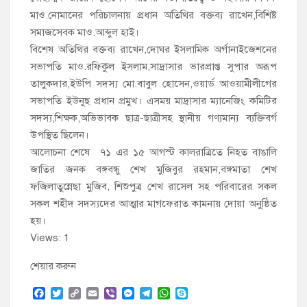
মাও.নোমানের পরিচালনায় প্রধান অতিথির বক্তব্য রাখেন,বিশিষ্ট
সমাজসেবক মাও.আব্দুল হাই।
বিশেষ অতিথির বক্তব্য রাখেন,দোঘর ইসলামিক অর্গানাইজেশনের
সভাপতি মাও.রফিকুল ইসলাম,সাদ্রাসার ভারপ্রাপ্ত সুপার অরূপ
তালুকদার,ইউপি সদস্য মো.বাবুল হোসেন,ওয়ার্ড আওয়ামীলীগের
সভাপতি ইউনুছ প্রধান প্রমুখ। এসময় মাদ্রাসার ম্যানেজিং কমিটির
সদস্য,শিক্ষক,অভিভাবক ছাত্র-ছাত্রীসহ স্থানীয় গণ্যমান্য ব্যক্তিবর্গ
উপস্থিত ছিলেন।
আলোচনা শেষে ৭১ এর ১৫ আগস্ট কালরাত্রিতে নিহত বাঙালি
জাতির জনক বঙ্গবন্ধু শেখ মুজিবুর রহমান,বঙ্গমাতা শেখ
ফজিলাতুন্নেছা মুজিব, শিশুপুত্র শেখ রাসেল সহ পরিবারের সকল
সকল শহীদ সদস্যদের আত্মার মাগফেরাত কামনায় দোয়া অনুষ্ঠিত
হয়।
Views: 1
শেয়ার করুন
F
T
C
E
V
M
T
W
S
a
w
o
m
i
e
e
h
k