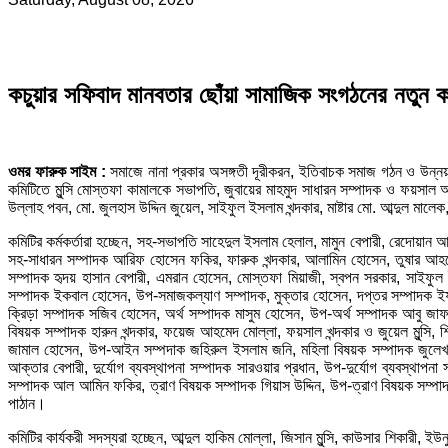
কচুয়ার সফিবাদ মানবতার ছোঁয়া সামাজিক সংগঠনের নতুন 
ওমর ফারুক সাইম :
সমাজে নানা প্রকার অসঙ্গতী দূরীকরন, ইতিবাচক সমাজ গঠন ও উন্নয়ন
কমিটিতে মুন্সি মোস্তফা কামালকে সভাপতি, জুবায়ের মাহমুদ সাধারন সম্পাদক ও ফয়সাল আ
উল্লাহ পবন, মো. জুলহাস উদ্দিন জুয়েল, সাইফুল ইসলাম খন্দকার, মাষ্টার মো. আব্দুল মাল
কমিটির কর্মকর্তারা হচ্ছেন, সহ-সভাপতি সাহেদুল ইসলাম হেলাল, মামুন বেপারী, রেদোয়ান 
সহ-সাধারন সম্পাদক আরিফ হোসেন ফকির, ফারুক খন্দকার, আলামিন হোসেন, তুষার আহম
সম্পাদক হৃদয় হাসান বেপারী, এমরান হোসেন, মোস্তফা মিয়াজী, স্বপন সরকার, সাইফুল
সম্পাদক ইকবাল হোসেন, উপ-সমাজকল্যাণ সম্পাদক, মুক্তার হোসেন, দপ্তর সম্পাদক ইফর
ক্রিড়া সম্পাদক সজিব হোসেন, অর্থ সম্পাদক মাসুম হোসেন, উপ-অর্থ সম্পাদক আবু জ
বিষয়ক সম্পাদক হারুন খন্দকার, ফয়েজ আহমেদ মোল্লা, ফয়সাল খন্দকার ও জুয়েল মুন্সি,
জামাল হোসেন, উপ-আইন সম্পদাক জহিরুল ইসলাম জনি, মহিলা বিষয়ক সম্পাদক জুলেখা আক্
আক্তার বেপারী, দুর্যোগ ব্যবস্থাপনা সম্পাদক সারওয়ার প্রধান, উপ-দুর্যোগ ব্যবস্থা
সম্পাদক আল আমিন ফকির, ত্রাণ বিষয়ক সম্পাদক গিয়াস উদ্দিন, উপ-ত্রাণ বিষয়ক সম্পাদক
পাঠান।
কমিটির কার্যকরী সদস্যরা হচ্ছেন, আব্দুল হাকিম মোল্লা, জিসান মুন্সি, কাউসার শিকারী, 