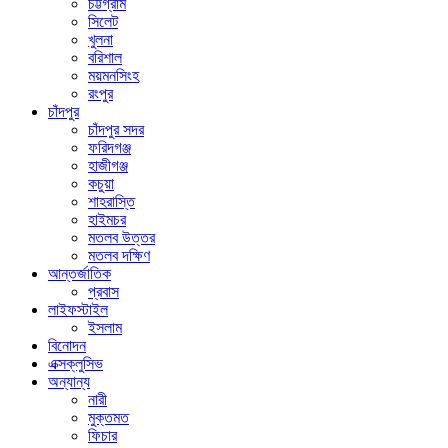
চট্টগ্রাম
সিলেট
খুলনা
বরিশাল
ময়মনসিংহ
রংপুর
চাঁদপুর
চাঁদপুর সদর
ফরিদগঞ্জ
হাজীগঞ্জ
কচুয়া
শাহরাস্তি
হাইমচর
মতলব উত্তর
মতলব দক্ষিণ
আন্তর্জাতিক
প্রবাস
লাইফস্টাইল
ইসলাম
বিনোদন
এক্সক্লুসিভ
অন্যান্য
নারী
মুক্তমত
ফিচার