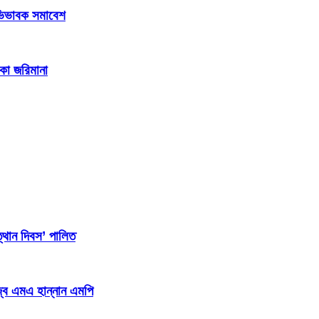
 অভিভাবক সমাবেশ
াকা জরিমানা
্থান দিবস’ পালিত
জ্ব এমএ হান্নান এমপি