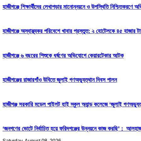
হাজীগঞ্জে শিক্ষার্থীদের লেখাপড়ার মানোন্নয়নে ও উপস্থিতি নিশ্চিতকরণে
হাজীগঞ্জে অস্বাস্থ্যকর পরিবেশে খাবার প্রস্তুত: ২ হোটেলকে ৪৫ হাজার ট
হাজীগঞ্জে ৬ বছরের শিশুকে ধর্ষণের অভিযোগে কেয়ারটেকার আটক
হাজীগঞ্জের রাজারগাঁও উবিতে জুলাই গণঅভ্যুত্থান দিবস পালন
হাজীগঞ্জ সরকারি মডেল পাইলট হাই স্কুল অ্যান্ড কলেজে ‘জুলাই গণঅভ্যুত
‘জনগণের ভোটে নির্বাচিত হয়ে ফরিদগঞ্জের উন্নয়নে কাজ করছি’ : আলহা
Saturday, August 08, 2026