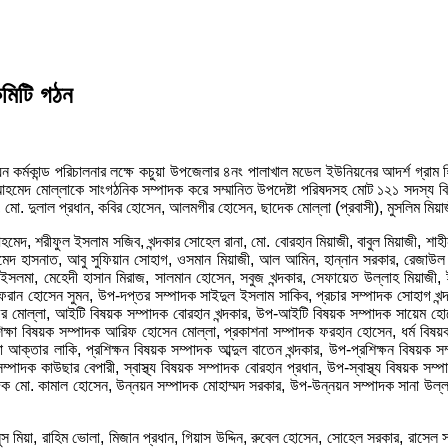
কমিটি গঠন
 কর্মকান্ড পরিচালনার লক্ষে কচুয়া উপজেলার ৪নং পালাখাল মডেল ইউনিয়নের আদর্শ গ্রাম
হমেদ মোল্লাকে সাংগঠনিক সম্পাদক করে সম্মানিত উপদেষ্টা পরিষদসহ মোট ১২১ সদস্য বিশি
েক, মো. দুলাল প্রধান, কবির হোসেন, আলমগীর হোসেন, ছাদেক মোল্লা (প্রবাসী), মুসলিম মিয়
আহমেদ, শরীফুল ইসলাম সজিব, খন্দকার সোহেল রানা, মো. বোরহান মিয়াজী, বাবুল মিয়াজী, শাহী
েদ হাসনাত, আবু সুফিয়ান সোহাগ, ওসমান মিয়াজী, আল আমিন, হান্নান সরকার, রেজাউল
 ইসলমা, মেহেদী হাসান মিরাজ, সালমান হোসেন, সবুজ খন্দকার, সেফায়েত উল্লাহ মিয়াজ
ান হোসেন সুমন, উপ-দপ্তর সম্পাদক সাইদুল ইসলাম সাকিব, প্রচার সম্পাদক সোহাগ খন্দক
াফর মোল্লা, আইটি বিষয়ক সম্পাদক বোরহান খন্দকার, উপ-আইটি বিষয়ক সম্পাদক সায়েম হো
 শিক্ষা বিষয়ক সম্পাদক আরিফ হোসেন মোল্লা, প্রকাশনা সম্পাদক ফরহান হোসেন, ধর্ম বিষ
তার লাকি, প্রশিক্ষন বিষয়ক সম্পাদক আব্দুল বাতেন খন্দকার, উপ-প্রশিক্ষন বিষয়ক সম
পনা সম্পাদক কাউছার বেপারী, স্বাস্থ্য বিষয়ক সম্পাদক বোরহান প্রধান, উপ-স্বাস্থ্য বিষয়
 মো. কামাল হোসেন, উন্নয়ন সম্পাদক মোহাম্মদ সরকার, উপ-উন্নয়ন সম্পাদক সানা উল্লাহ 
ইউনুস মিয়া, রাহিম ভোলা, মিজান প্রধান, গিয়াস উদ্দিন, রুবেল হোসেন, সোহেল সরকার, রাসেল