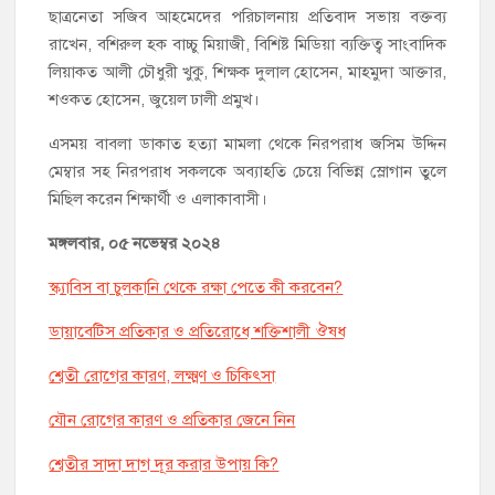
ছাত্রনেতা সজিব আহমেদের পরিচালনায় প্রতিবাদ সভায় বক্তব্য
রাখেন, বশিরুল হক বাচ্চু মিয়াজী, বিশিষ্ট মিডিয়া ব্যক্তিত্ব সাংবাদিক
লিয়াকত আলী চৌধুরী খুকু, শিক্ষক দুলাল হোসেন, মাহমুদা আক্তার,
শওকত হোসেন, জুয়েল ঢালী প্রমুখ।
এসময় বাবলা ডাকাত হত্যা মামলা থেকে নিরপরাধ জসিম উদ্দিন
মেম্বার সহ নিরপরাধ সকলকে অব্যাহতি চেয়ে বিভিন্ন স্লোগান তুলে
মিছিল করেন শিক্ষার্থী ও এলাকাবাসী।
মঙ্গলবার, ০৫ নভেম্বর ২০২৪
স্ক্যাবিস বা চুলকানি থেকে রক্ষা পেতে কী করবেন?
ডায়াবেটিস প্রতিকার ও প্রতিরোধে শক্তিশালী ঔষধ
শ্বেতী রোগের কারণ, লক্ষ্মণ ও চিকিৎসা
যৌন রোগের কারণ ও প্রতিকার জেনে নিন
শ্বেতীর সাদা দাগ দূর করার উপায় কি?