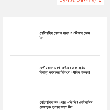
navigation
একুশের মহত্ব : এশতিয়াক মাহমুদ
সোরিয়াসিস রোগের কারণ ও প্রতিকার জেনে
নিন
শ্বেতী রোগ: কারণ, প্রতিকার এবং হাকীম
মিজানুর রহমানের চিকিৎসা পদ্ধতির সফলতা
সোরিয়াসিস কত প্রকার ও কি কি? সোরিয়াসিস
থেকে মুক্ত হওয়ার উপায় কি?