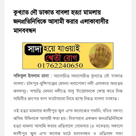
চাঁদপুরের শাহরাস্তিতে মাদকাসক্ত অবস্থায় নিজ ঘরে আগুন, যুবক গ্রেফতার
কুখ্যাত নৌ ডাকাত বাবলা হত্যা মামলায়
জনপ্রতিনিধিকে আসামী করার এলাকাবাসীর
হাজীগঞ্জের টোরাগড় কাজী বাড়ি সড়কে রহিমা ভবনের প্রধান ফটক লক
করে চুরির চেষ্টা
মানববন্ধন
হাজীগঞ্জ পৌরসভার মেয়র প্রার্থী অ্যাড. টিটু টোরাগড় পূর্বপাড়া জামে
মসজিদে জুমা আদায়
হাজীগঞ্জে শিক্ষার্থীদের লেখাপড়ার মানোন্নয়নে ও উপস্থিতি নিশ্চিতকরণে
অভিভাবক সমাবেশ
সফিকুল ইসলাম রানা :
আলোচিত সমালোচিত কুখ্যাত নৌ ডাকাত
বাবলা। চাঁদপুর-মুন্সিগঞ্জের মেঘনা-ধনাগোদা নদী এলাকার অন্যতম
হাজীগঞ্জে অস্বাস্থ্যকর পরিবেশে খাবার প্রস্তুত: ২ হোটেলকে ৪৫ হাজার
জলদস্যু। সম্প্রতি মেঘনা নদীতে বালু উত্তোলনকে কেন্দ্র করে নিজ
টাকা জরিমানা
বাহিনীর গ্রুপের ভাগ ভাটোয়ারা নিয়ে দ্বন্দ্বে নিহত বাবলা ডাকাত।
হাজীগঞ্জে ৬ বছরের শিশুকে ধর্ষণের অভিযোগে কেয়ারটেকার আটক
ওই হত্যা মামলায় কালীপুর স্কুল এন্ড কলেজের গভর্নিং বডির সদস্য
জসিম উদ্দিনকে আসামী করা হয়। নিরপরাধ একজন জনপ্রতিনিধিকে
হত্যা মামলা আসামি করার প্রতিবাদে সোমবার (৪ নভেম্বর) সকালে
কালীপুর স্কুল এন্ড কলেজ মাঠে মানববন্ধন ও প্রতিবাদ সভা