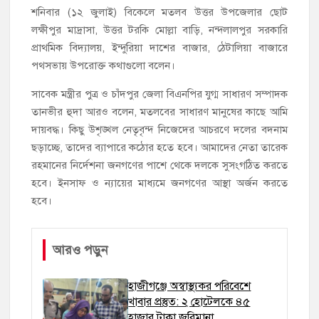
শনিবার (১২ জুলাই) বিকেলে মতলব উত্তর উপজেলার ছোট
লক্ষীপুর মাদ্রাসা, উত্তর টরকি মোল্লা বাড়ি, নন্দলালপুর সরকারি
প্রাথমিক বিদ্যালয়, ইন্দুরিয়া দাশের বাজার, ঠেটালিয়া বাজারে
পথসভায় উপরোক্ত কথাগুলো বলেন।
সাবেক মন্ত্রীর পুত্র ও চাঁদপুর জেলা বিএনপির যুগ্ম সাধারণ সম্পাদক
তানভীর হুদা আরও বলেন, মতলবের সাধারণ মানুষের কাছে আমি
দায়বদ্ধ। কিছু উশৃঙ্খল নেতৃবৃন্দ নিজেদের আচরণে দলের বদনাম
ছড়াচ্ছে, তাদের ব্যাপারে কঠোর হতে হবে। আমাদের নেতা তারেক
রহমানের নির্দেশনা জনগণের পাশে থেকে দলকে সুসংগঠিত করতে
হবে। ইনসাফ ও ন্যায়ের মাধ্যমে জনগণের আস্থা অর্জন করতে
হবে।
আরও পড়ুন
হাজীগঞ্জে অস্বাস্থ্যকর পরিবেশে
খাবার প্রস্তুত: ২ হোটেলকে ৪৫
হাজার টাকা জরিমানা