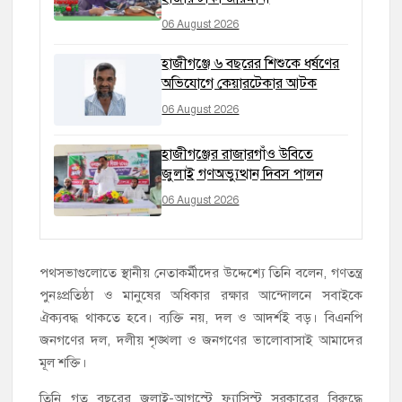
06 August 2026
হাজীগঞ্জে ৬ বছরের শিশুকে ধর্ষণের
অভিযোগে কেয়ারটেকার আটক
06 August 2026
হাজীগঞ্জের রাজারগাঁও উবিতে
জুলাই গণঅভ্যুত্থান দিবস পালন
06 August 2026
পথসভাগুলোতে স্থানীয় নেতাকর্মীদের উদ্দেশ্যে তিনি বলেন, গণতন্ত্র
পুনঃপ্রতিষ্ঠা ও মানুষের অধিকার রক্ষার আন্দোলনে সবাইকে
ঐক্যবদ্ধ থাকতে হবে। ব্যক্তি নয়, দল ও আদর্শই বড়। বিএনপি
জনগণের দল, দলীয় শৃঙ্খলা ও জনগণের ভালোবাসাই আমাদের
মূল শক্তি।
তিনি গত বছরের জুলাই-আগস্টে ফ্যাসিস্ট সরকারের বিরুদ্ধে