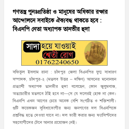
গণতন্ত্র পুনঃপ্রতিষ্ঠা ও মানুষের অধিকার রক্ষার
‘জনগণের ভোটে নির্বাচিত হয়ে ফরিদগঞ্জের উন্নয়নে কাজ করছি’ :
আলহাজ্ব এমএ হান্নান এমপি
আন্দোলনে সবাইকে ঐক্যবদ্ধ থাকতে হবে :
বিএনপি নেতা অধ্যাপক তানভীর হুদা
নৌ পুলিশ ফাঁড়ির নাকের ডগায় কারেন্ট জালের দাপট, মতলবে প্রকাশ্যে
নিষিদ্ধ জাল মেরামত ও মাছ শিকার
‘জনগণের হাতে রাষ্ট্রের মালিকানা ফিরিয়ে দিতে বিএনপি সরকার
অঙ্গীকারাবদ্ধ’
সফিকুল ইসলাম রানা : চাঁদপুর জেলা বিএনপির যুগ্ম সাধারণ
মতলব উত্তরে সোনালী লাইফ ইন্সুইরেন্স কোম্পানী লিমিটেডের মরণোত্তর
চেক বিতরণ
সম্পাদক, চাঁদপুর-২ (মতলব উত্তর – দক্ষিণ) আসনের মনোনয়ন
প্রত্যাশী অধ্যাপক তানভীর হুদা বলেছেন, কোন জুলুমবাজ,
অত্যাচারীর মতলবে ঠাঁই হবে না—সে যে দলেরই হোক না কেন।
হাজীগঞ্জ ডিগ্রি কলেজ গভীর শ্রদ্ধার সঙ্গে জুলাই গণঅভ্যুত্থানের সকল
শহীদকে স্মরণ
বিএনপি এখন আগের চেয়ে অনেক বেশি সংগঠিত ও শক্তিশালী।
গুটি কয়েকজন সুবিধাভোগীর জন্য জনগণের দল বিএনপিকে
হাজীগঞ্জের যুবধারা সমবায় ক্ষুদ্রঋণ পুনরায় চালু করে মানুষের আমানতের
প্রশ্নবিদ্ধ হতে দেওয়া যাবে না। দল ভারী করার জন্য ফ্যাসিস্টদের
টাকা পরিশোধ করা হবে
সহযোগীদের টেনে আনার প্রয়োজন নেই।