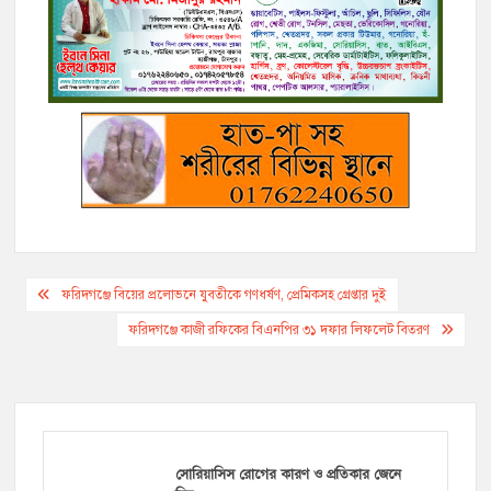
b
t
L
l
r
e
g
s
e
o
e
i
n
r
A
o
r
n
g
a
p
k
k
e
m
p
r
Post
ফরিদগঞ্জে বিয়ের প্রলোভনে যুবতীকে গণধর্ষণ, প্রেমিকসহ গ্রেপ্তার দুই
navigation
ফরিদগঞ্জে কাজী রফিকের বিএনপির ৩১ দফার লিফলেট বিতরণ
সোরিয়াসিস রোগের কারণ ও প্রতিকার জেনে