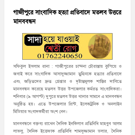
হাজীগঞ্জের টোরাগড় কাজী বাড়ি সড়কে রহিমা ভবনের প্রধান ফটক লক
করে চুরির চেষ্টা
গাজীপুরে সাংবাদিক হত্যা প্রতিবাদে মতলব উত্তরে
মানববন্ধন
হাজীগঞ্জ পৌরসভার মেয়র প্রার্থী অ্যাড. টিটু টোরাগড় পূর্বপাড়া জামে
মসজিদে জুমা আদায়
হাজীগঞ্জে শিক্ষার্থীদের লেখাপড়ার মানোন্নয়নে ও উপস্থিতি নিশ্চিতকরণে
অভিভাবক সমাবেশ
হাজীগঞ্জে অস্বাস্থ্যকর পরিবেশে খাবার প্রস্তুত: ২ হোটেলকে ৪৫ হাজার
সফিকুল ইসলাম রানা : গাজীপুরের চান্দনা চৌরাস্তায় কুপিয়ে ও
টাকা জরিমানা
জবাই করে সাংবাদিক আসাদুজ্জামান তুহিনকে হত্যার প্রতিবাদে
এবং জড়িতদের দ্রুত গ্রেপ্তার ও দৃষ্টান্তমূলক শাস্তির দাবিতে
হাজীগঞ্জে ৬ বছরের শিশুকে ধর্ষণের অভিযোগে কেয়ারটেকার আটক
মানববন্ধন করেছে মতলব উত্তর উপজেলার কর্মরত সাংবাদিকরা।
শনিবার (৯ আগস্ট) দুপুরে মতলব উত্তর থানার সামনে এ মানববন্ধন
হাজীগঞ্জের রাজারগাঁও উবিতে জুলাই গণঅভ্যুত্থান দিবস পালন
অনুষ্ঠিত হয়। এতে উপজেলার প্রিন্ট, ইলেকট্রনিক ও অনলাইন
মিডিয়ার সংবাদকর্মীরা অংশ নেন।
মানববন্ধনে বক্তব্য রাখেন দৈনিক ইনকিলাব প্রতিনিধি মাহবুব আলম
লাভলু, দৈনিক ইত্তেফাক প্রতিনিধি শামসুজ্জামান ডলার, দৈনিক