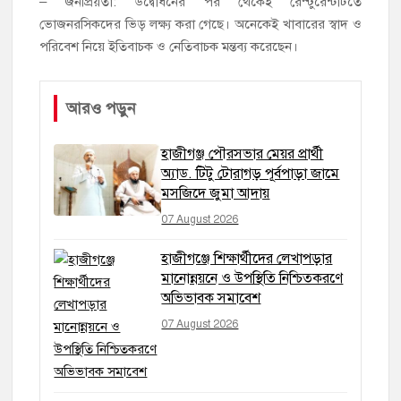
– জনপ্রিয়তা: উদ্বোধনের পর থেকেই রেস্টুরেন্টটিতে
ভোজনরসিকদের ভিড় লক্ষ্য করা গেছে। অনেকেই খাবারের স্বাদ ও
পরিবেশ নিয়ে ইতিবাচক ও নেতিবাচক মন্তব্য করেছেন।
আরও পড়ুন
হাজীগঞ্জ পৌরসভার মেয়র প্রার্থী
অ্যাড. টিটু টোরাগড় পূর্বপাড়া জামে
মসজিদে জুমা আদায়
07 August 2026
হাজীগঞ্জে শিক্ষার্থীদের লেখাপড়ার
মানোন্নয়নে ও উপস্থিতি নিশ্চিতকরণে
অভিভাবক সমাবেশ
07 August 2026