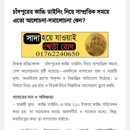
হাজীগঞ্জে ৬ বছরের শিশুকে ধর্ষণের অভিযোগে কেয়ারটেকার আটক
চাঁদপুরের কাচ্চি ডাইনিং নিয়ে সাম্প্রতিক সময়ে
হাজীগঞ্জের রাজারগাঁও উবিতে জুলাই গণঅভ্যুত্থান দিবস পালন
এতো আলোচনা-সমালোচনা কেন?
হাজীগঞ্জ সরকারি মডেল পাইলট হাই স্কুল অ্যান্ড কলেজে ‘জুলাই
গণঅভ্যুত্থান দিবস’ পালিত
‘জনগণের ভোটে নির্বাচিত হয়ে ফরিদগঞ্জের উন্নয়নে কাজ করছি’ :
আলহাজ্ব এমএ হান্নান এমপি
নিজস্ব প্রতিবেদক : চাঁদপুরের কাচ্চি ডাইনিং নিয়ে সাম্প্রতিক সময়ে
বেশ আলোচনার সৃষ্টি হয়েছে—একদিকে খাবারের স্বাদ ও সাশ্রয়ী
নৌ পুলিশ ফাঁড়ির নাকের ডগায় কারেন্ট জালের দাপট, মতলবে প্রকাশ্যে
মূল্য, অন্যদিকে ব্র্যান্ড সাদৃশ্য ও বিভ্রান্তির অভিযোগ উঠেছে। এ
নিষিদ্ধ জাল মেরামত ও মাছ শিকার
বিষয়ে নিচে এর মান ও বিতর্ক নিয়ে বিস্তারিত আলোচনা তুলে ধরছি:
‘জনগণের হাতে রাষ্ট্রের মালিকানা ফিরিয়ে দিতে বিএনপি সরকার
খাবারের মান ও অভিজ্ঞতা
অঙ্গীকারাবদ্ধ’
– সাশ্রয়ী মূল্য: কাচ্চি ডাইনিং-এ মাত্র ২১০ টাকায় কাচ্চি পরিবেশন
করা হয়, যা অনেকের কাছে আকর্ষণীয় ও সাধ্যের মধ্যে। কিন্তু
মতলব উত্তরে সোনালী লাইফ ইন্সুইরেন্স কোম্পানী লিমিটেডের মরণোত্তর
মধ্যবিত্ত্বের জন্য তা নাগালের বাইরে।
চেক বিতরণ