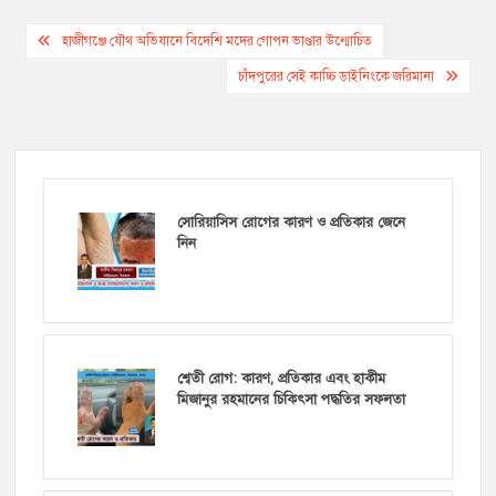
Post
হাজীগঞ্জে যৌথ অভিযানে বিদেশি মদের গোপন ভাণ্ডার উন্মোচিত
navigation
চাঁদপুরের সেই কাচ্চি ডাইনিংকে জরিমানা
সোরিয়াসিস রোগের কারণ ও প্রতিকার জেনে
নিন
শ্বেতী রোগ: কারণ, প্রতিকার এবং হাকীম
মিজানুর রহমানের চিকিৎসা পদ্ধতির সফলতা