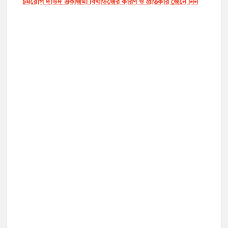
চর্মরোগ দাউদ একজিমা বিখাউজের কারণ ও প্রতিকার জেনে নিন