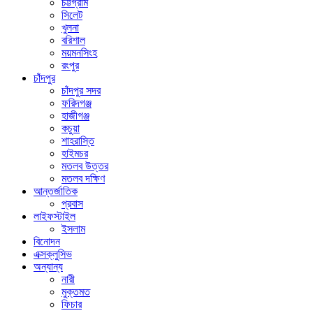
চট্টগ্রাম
সিলেট
খুলনা
বরিশাল
ময়মনসিংহ
রংপুর
চাঁদপুর
চাঁদপুর সদর
ফরিদগঞ্জ
হাজীগঞ্জ
কচুয়া
শাহরাস্তি
হাইমচর
মতলব উত্তর
মতলব দক্ষিণ
আন্তর্জাতিক
প্রবাস
লাইফস্টাইল
ইসলাম
বিনোদন
এক্সক্লুসিভ
অন্যান্য
নারী
মুক্তমত
ফিচার