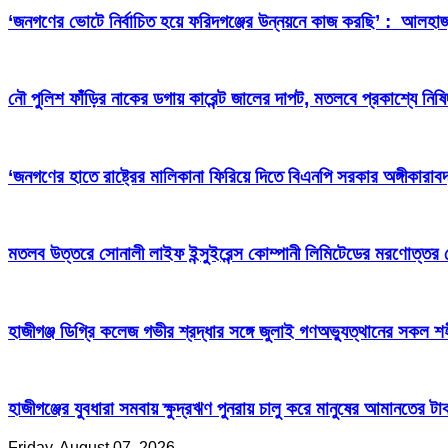
‘জনগণের ভোটে নির্বাচিত হয়ে ফরিদগঞ্জের উন্নয়নে কাজ করছি’ : আলহা
নৌ পুলিশ ফাঁড়ির নাকের ডগায় কারেন্ট জালের দাপট, মতলবে প্রকাশ্যে নিষ
‘জনগণের হাতে রাষ্ট্রের মালিকানা ফিরিয়ে দিতে বিএনপি সরকার অঙ্গীকারাবদ
মতলব উত্তরে সোনালী লাইফ ইন্সুইরেন্স কোম্পানী লিমিটেডের মরণোত্তর
হাজীগঞ্জ ডিগ্রি কলেজ গভীর শ্রদ্ধার সঙ্গে জুলাই গণঅভ্যুত্থানের সকল শ
হাজীগঞ্জের যুবধারা সমবায় ক্ষুদ্রঋণ পুনরায় চালু করে মানুষের আমানতের 
Friday, August 07, 2026