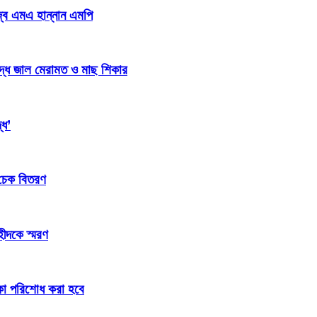
জ্ব এমএ হান্নান এমপি
িদ্ধ জাল মেরামত ও মাছ শিকার
্ধ’
 চেক বিতরণ
হীদকে স্মরণ
টাকা পরিশোধ করা হবে