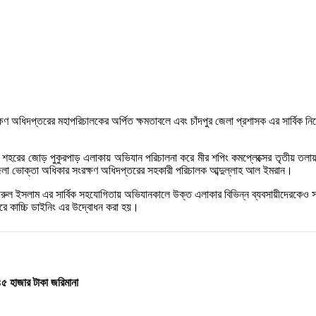
ংরক্ষণ অধিদপ্তরের মহাপরিচালকের অর্পিত ক্ষমতাবলে এবং চাঁদপুর জেলা প্রশাসক এর সার্বিক
হরের জোড় পুকুরপাড় এলাকায় অভিযান পরিচালনা করে মীর শপিং কমপ্লেক্সের তৃতীয় তলায় অ
 জেলা ভোক্তা অধিকার সংরক্ষণ অধিদপ্তরের সহকারী পরিচালক আব্দুল্লাহ আল ইমরান।
ো: নজরুল ইসলাম এর সার্বিক সহযোগিতায় অভিযানকালে উক্ত এলাকার বিভিন্ন ব্যবসায়ীদেরকে
রে কাচ্চি ডাইনিং এর উদ্বোধন করা হয়।
৪৫ হাজার টাকা জরিমানা