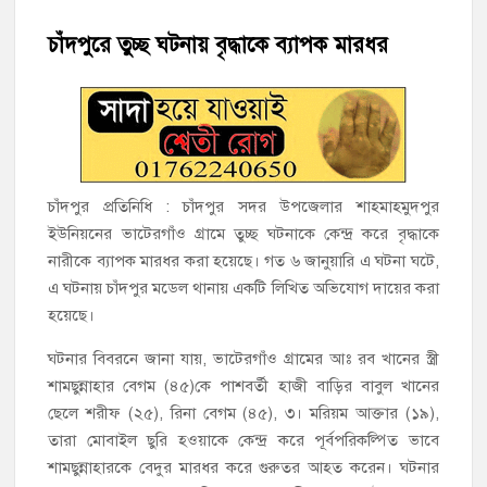
হাজীগঞ্জে ৬ বছরের শিশুকে ধর্ষণের অভিযোগে কেয়ারটেকার আটক
চাঁদপুরে তুচ্ছ ঘটনায় বৃদ্ধাকে ব্যাপক মারধর
হাজীগঞ্জের রাজারগাঁও উবিতে জুলাই গণঅভ্যুত্থান দিবস পালন
হাজীগঞ্জ সরকারি মডেল পাইলট হাই স্কুল অ্যান্ড কলেজে ‘জুলাই
গণঅভ্যুত্থান দিবস’ পালিত
‘জনগণের ভোটে নির্বাচিত হয়ে ফরিদগঞ্জের উন্নয়নে কাজ করছি’ :
চাঁদপুর প্রতিনিধি : চাঁদপুর সদর উপজেলার শাহমাহমুদপুর
আলহাজ্ব এমএ হান্নান এমপি
ইউনিয়নের ভাটেরগাঁও গ্রামে তুচ্ছ ঘটনাকে কেন্দ্র করে বৃদ্ধাকে
নারীকে ব্যাপক মারধর করা হয়েছে। গত ৬ জানুয়ারি এ ঘটনা ঘটে,
নৌ পুলিশ ফাঁড়ির নাকের ডগায় কারেন্ট জালের দাপট, মতলবে প্রকাশ্যে
এ ঘটনায় চাঁদপুর মডেল থানায় একটি লিখিত অভিযোগ দায়ের করা
নিষিদ্ধ জাল মেরামত ও মাছ শিকার
হয়েছে।
‘জনগণের হাতে রাষ্ট্রের মালিকানা ফিরিয়ে দিতে বিএনপি সরকার
ঘটনার বিবরনে জানা যায়, ভাটেরগাঁও গ্রামের আঃ রব খানের স্ত্রী
অঙ্গীকারাবদ্ধ’
শামছুন্নাহার বেগম (৪৫)কে পাশবর্তী হাজী বাড়ির বাবুল খানের
ছেলে শরীফ (২৫), রিনা বেগম (৪৫), ৩। মরিয়ম আক্তার (১৯),
মতলব উত্তরে সোনালী লাইফ ইন্সুইরেন্স কোম্পানী লিমিটেডের মরণোত্তর
তারা মোবাইল ছুরি হওয়াকে কেন্দ্র করে পূর্বপরিকল্পিত ভাবে
চেক বিতরণ
শামছুন্নাহারকে বেদুর মারধর করে গুরুতর আহত করেন। ঘটনার