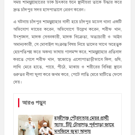
সময় শামছুন্নাহারের ডাক চিৎকার শুনে স্থানীয়রা তাকে উদ্ধার করে
দ্রুত চাঁদপুর সদর হাসপাতালে প্রেরণ করেন।
এ ঘটনায় চাঁদপুর শামছুন্নাহার বাদী হয়ে চাঁদপুর মডেল থানা একটি
অভিযোগ দায়ের করেন, অভিযোগে উল্লেখ করেন, শরীফ খান,
উৎশৃঙ্খল, মাদক সেবনকারী, মাদক বিক্রেতা, অত্যাচারী ও আইন
অমান্যকারী, সে মোবাইল সংক্রান্ত বিষয় নিয়ে তাদের সাথে অহেতুক
হেয়পতিপন্ন করে অকথ্য ভাষায় গালমন্দ করে, শামছুন্নাহার প্রতিবাদ
করতে গেলে শরীফ খান, স্বজোড়ে এলোপাতাড়ীভাবে কিল, গুষি,
লাথি মেরে হাতে, পায়ে, পীঠে, মাঝায় ও শরীরের বিভিন্ন স্থানে
গুরুতর নীলা ফুলা করে জখম করে, পেটে লাতি মেরে মাটিতে ফেলে
দেয়।
আরও পড়ুন
হাজীগঞ্জ পৌরসভার মেয়র প্রার্থী
অ্যাড. টিটু টোরাগড় পূর্বপাড়া জামে
মসজিদে জুমা আদায়