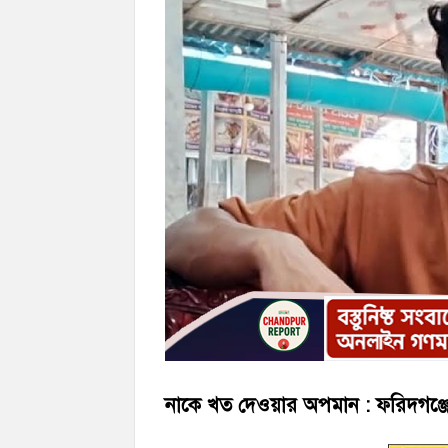
‘জনগণের ভোটে নির্বাচিত হয়ে ফরিদগঞ্জের উন্ন
নৌ পুলিশ ফাঁড়ির নাকের ডগায় কারেন্ট জালের দ
নাকে খত দেওয়ার অপমান : ফরিদগঞ্জে 