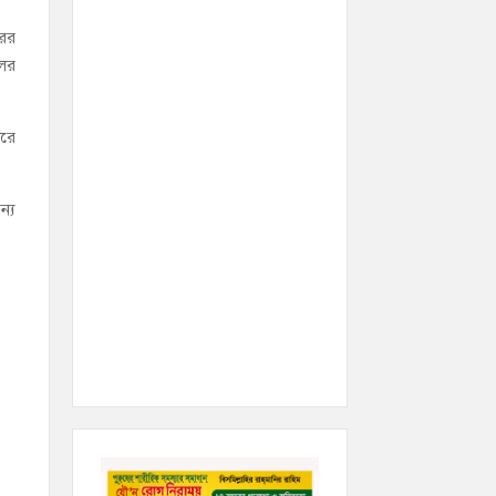
রের
লের
করে
ন্য