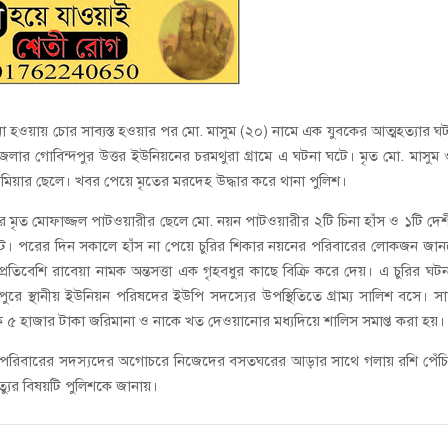
্দ না হওয়ায় চোর সাব্যস্ত হওয়ার পর মো. মাসুম (২০) নামে এক যুবকের আত্মহত্যার ঘ
জেলার গোবিন্দপুর উত্তর ইউনিয়নের চরমথুরা গ্রামে এ ঘটনা ঘটে। মৃত মো. মাসুম
 মিয়ার ছেলে। খবর পেয়ে মৃতের মরদেহ উদ্ধার করে থানা পুলিশ।
র মৃত মোফাজ্জল পাটওয়ারীর ছেলে মো. নয়ন পাটওয়ারীর ২টি চিনা হাঁস ও ১টি দে
টনা ঘটে। পরের দিন সকালে হাঁস না পেয়ে চুরির শিকার নয়নের পরিবারের লোকজন জা
প্রতিবেশি রাবেয়া নামক অন্তসত্তা এক গৃহবধুর কাছে বিক্রি করে দেয়। এ চুরির ঘট
ুপুরে স্থানীয় ইউনিয়ন পরিষদের ইউপি সদস্যের উপস্থিতিতে গ্রাম্য সালিশ বসে। সাক্
ুমকে ৫ হাজার টাকা জরিমানা ও নাকে খত দেওয়ানোর মধ্যদিয়ে শালিস সমাপ্ত করা হয়।
পরিবারের সদস্যদের অগোচরে নিজেদের বসতঘরের আড়ার সাথে গলায় রশি পেঁচ
ত্যুর বিষয়টি পুলিশকে জানায়।