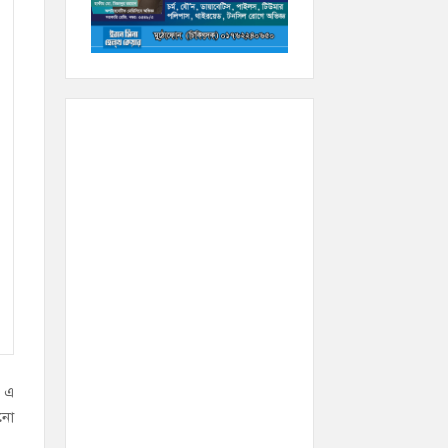
। এ
ানো