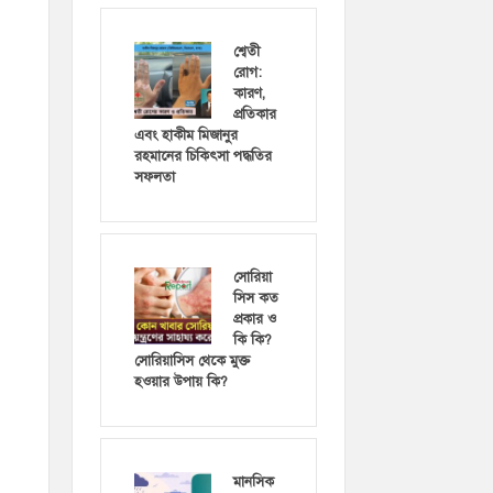
শ্বেতী
রোগ:
কারণ,
প্রতিকার
এবং হাকীম মিজানুর
রহমানের চিকিৎসা পদ্ধতির
সফলতা
সোরিয়া
সিস কত
প্রকার ও
কি কি?
সোরিয়াসিস থেকে মুক্ত
হওয়ার উপায় কি?
মানসিক