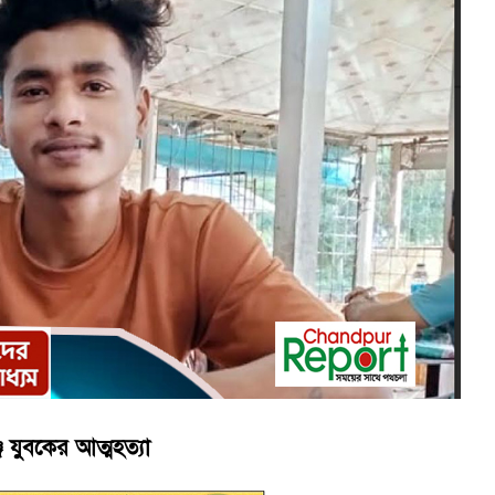
য়নে কাজ করছি’ : আলহাজ্ব এমএ হান্নান এমপি
াপট, মতলবে প্রকাশ্যে নিষিদ্ধ জাল মেরামত ও মাছ শিকার
যুবকের আত্মহত্যা