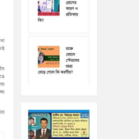
রোগের
কারণ ও
প্রতিকার
কি?
টনা
 ওই
রক্তে
কোলে
স্টেরলের
মাত্রা
শীয়
বেড়ে গেলে কি করণীয়?
নতে
নায়
ষ্য
িয়ে