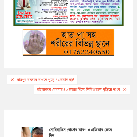
b
t
L
l
r
e
g
s
e
o
e
i
n
r
A
o
r
n
g
a
p
k
k
e
m
p
r
Post
রামপুর বাজারে আগুনে পুড়ে ৭ দোকান ছাই
navigation
হাইমচরের মেঘনায় ৪০ হাজার মিটার নিষিদ্ধ জাল পুড়িয়ে ধ্বংস
সোরিয়াসিস রোগের কারণ ও প্রতিকার জেনে
নিন