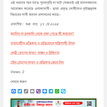
এই ধরনের আর যাতে পুনরাবৃত্তি না ঘটে সেজন্যই এই মানববন্ধনের
আয়োজন করেছে এলাকাবাসী। তারা প্রকৃত দোষীদের দৃষ্টান্তমূলক
বিচারের দাবী জানান প্রশাসনের কাছে।
প্রকাশিত : শুক্র বার, ১৭ মে ২০২৪
স্ক্যাবিস বা চুলকানি থেকে রক্ষা পেতে কী করবেন?
ডায়াবেটিস প্রতিকার ও প্রতিরোধে শক্তিশালী ঔষধ
শ্বেতী রোগের কারণ, লক্ষ্মণ ও চিকিৎসা
যৌন রোগের কারণ ও প্রতিকার জেনে নিন
Views: 2
শেয়ার করুন
F
T
C
E
V
M
T
W
S
a
w
o
m
i
e
e
h
k
c
i
p
a
b
s
l
a
y
e
t
y
i
e
s
e
t
p