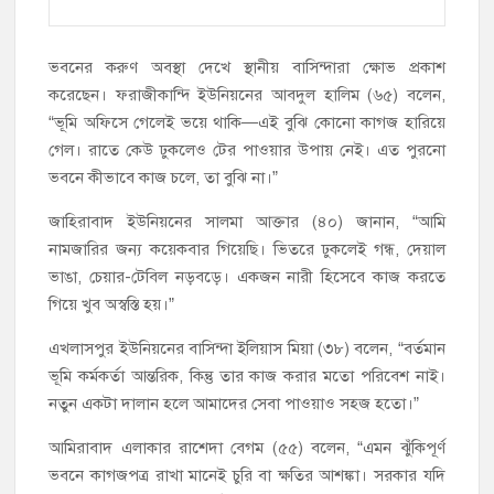
ভবনের করুণ অবস্থা দেখে স্থানীয় বাসিন্দারা ক্ষোভ প্রকাশ
করেছেন। ফরাজীকান্দি ইউনিয়নের আবদুল হালিম (৬৫) বলেন,
“ভূমি অফিসে গেলেই ভয়ে থাকি—এই বুঝি কোনো কাগজ হারিয়ে
গেল। রাতে কেউ ঢুকলেও টের পাওয়ার উপায় নেই। এত পুরনো
ভবনে কীভাবে কাজ চলে, তা বুঝি না।”
জাহিরাবাদ ইউনিয়নের সালমা আক্তার (৪০) জানান, “আমি
নামজারির জন্য কয়েকবার গিয়েছি। ভিতরে ঢুকলেই গন্ধ, দেয়াল
ভাঙা, চেয়ার-টেবিল নড়বড়ে। একজন নারী হিসেবে কাজ করতে
গিয়ে খুব অস্বস্তি হয়।”
এখলাসপুর ইউনিয়নের বাসিন্দা ইলিয়াস মিয়া (৩৮) বলেন, “বর্তমান
ভূমি কর্মকর্তা আন্তরিক, কিন্তু তার কাজ করার মতো পরিবেশ নাই।
নতুন একটা দালান হলে আমাদের সেবা পাওয়াও সহজ হতো।”
আমিরাবাদ এলাকার রাশেদা বেগম (৫৫) বলেন, “এমন ঝুঁকিপূর্ণ
ভবনে কাগজপত্র রাখা মানেই চুরি বা ক্ষতির আশঙ্কা। সরকার যদি