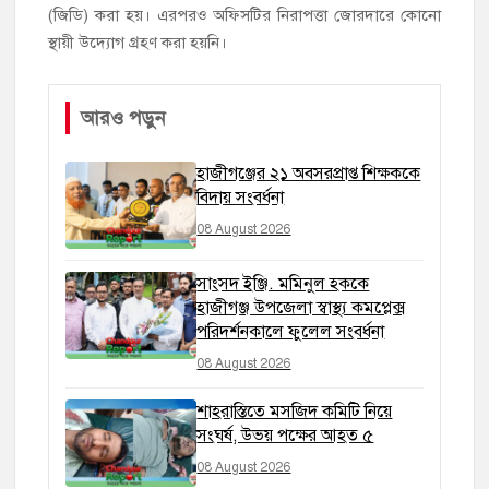
(জিডি) করা হয়। এরপরও অফিসটির নিরাপত্তা জোরদারে কোনো
স্থায়ী উদ্যোগ গ্রহণ করা হয়নি।
আরও পড়ুন
হাজীগঞ্জের ২১ অবসরপ্রাপ্ত শিক্ষককে
বিদায় সংবর্ধনা
08 August 2026
সাংসদ ইঞ্জি. মমিনুল হককে
হাজীগঞ্জ উপজেলা স্বাস্থ্য কমপ্লেক্স
পরিদর্শনকালে ফুলেল সংবর্ধনা
08 August 2026
শাহরাস্তিতে মসজিদ কমিটি নিয়ে
সংঘর্ষ, উভয় পক্ষের আহত ৫
08 August 2026