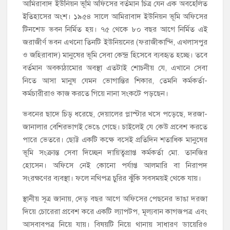
আমিরাবাদ ইউনিয়ন ভূমি অফিসের বর্তমান চিত্র যেন এক অবহেলিত
ইতিহাসের অংশ। ১৯৫৪ সালে আমিরাবাদ ইউনিয়ন ভূমি অফিসের
টিনশেড ভবন নির্মিত হয়। ৭৫ থেকে ৮০ বছর আগে নির্মিত এই
জরাজীর্ণ ভবন এখনো তিনটি ইউনিয়নের (ফরাজীকান্দি, এখলাসপুর
ও জহিরাবাদ) মানুষের ভূমি সেবা কেন্দ্র হিসেবে ব্যবহৃত হচ্ছে। তবে
বর্তমান অবকাঠামোর অবস্থা এতটাই শোচনীয় যে, এখানে সেবা
নিতে আসা মানুষ যেমন ভোগান্তির শিকার, তেমনি কর্মকর্তা-
কর্মচারীরাও কাজ করতে গিয়ে নানা সংকটে পড়ছেন।
ভবনের ছাদে চিড় ধরেছে, দেয়ালের প্লাস্টার খসে পড়েছে, দরজা-
জানালার বেশিরভাগই ভেঙে গেছে। চাইলেই যে কেউ প্রবেশ করতে
পারে ভেতরে। ছোট্ট একটি কক্ষে বসেই প্রতিদিন শতাধিক মানুষের
ভূমি সংক্রান্ত সেবা দিচ্ছেন দায়িত্বপ্রাপ্ত কর্মকর্তা মো. তানজির
হোসেন। অফিসে নেই কোনো পর্যাপ্ত আলমারি বা নিরাপদ
সংরক্ষণের ব্যবস্থা। ফলে নথিপত্র চুরির ঝুঁকি সবসময়ই থেকে যায়।
স্থানীয় সূত্র জানায়, দেড় বছর আগে অফিসের পেছনের ভাঙা দরজা
দিয়ে চোরেরা প্রবেশ করে একটি ল্যাপটপ, মূল্যবান কাগজপত্র এবং
আসবাবপত্র নিয়ে যায়। বিষয়টি নিয়ে থানায় সাধারণ ডায়েরিও