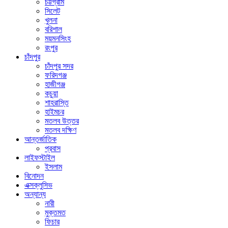
চট্টগ্রাম
সিলেট
খুলনা
বরিশাল
ময়মনসিংহ
রংপুর
চাঁদপুর
চাঁদপুর সদর
ফরিদগঞ্জ
হাজীগঞ্জ
কচুয়া
শাহরাস্তি
হাইমচর
মতলব উত্তর
মতলব দক্ষিণ
আন্তর্জাতিক
প্রবাস
লাইফস্টাইল
ইসলাম
বিনোদন
এক্সক্লুসিভ
অন্যান্য
নারী
মুক্তমত
ফিচার