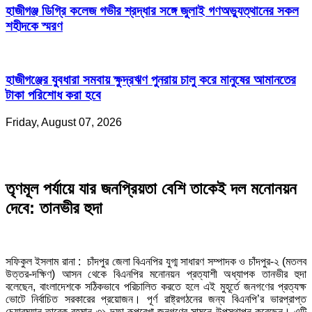
হাজীগঞ্জ ডিগ্রি কলেজ গভীর শ্রদ্ধার সঙ্গে জুলাই গণঅভ্যুত্থানের সকল
শহীদকে স্মরণ
হাজীগঞ্জের যুবধারা সমবায় ক্ষুদ্রঋণ পুনরায় চালু করে মানুষের আমানতের
টাকা পরিশোধ করা হবে
Friday, August 07, 2026
তৃণমূল পর্যায়ে যার জনপ্রিয়তা বেশি তাকেই দল মনোনয়ন
দেবে: তানভীর হুদা
সফিকুল ইসলাম রানা : চাঁদপুর জেলা বিএনপির যুগ্ম সাধারণ সম্পাদক ও চাঁদপুর-২ (মতলব
উত্তর-দক্ষিণ) আসন থেকে বিএনপির মনোনয়ন প্রত্যাশী অধ্যাপক তানভীর হুদা
বলেছেন, বাংলাদেশকে সঠিকভাবে পরিচালিত করতে হলে এই মুহূর্তে জনগণের প্রত্যক্ষ
ভোটে নির্বাচিত সরকারের প্রয়োজন। পূর্ণ রাষ্ট্রগঠনের জন্য বিএনপি’র ভারপ্রাপ্ত
চেয়ারম্যান তারেক রহমান ৩১ দফা রূপরেখা জনগণের সামনে উপস্থাপন করেছেন। এটি