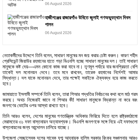
06 August 2026
হাজীগঞ্জের রাজারগাঁও উবিতে জুলাই গণঅভ্যুত্থান দিবস
পালন
06 August 2026
নেতাকর্মীদের উদ্দেশে তিনি বলেন, সাধারণ মানুষের মন জয় করার চেষ্টা করুন। কারণ শহীদ
প্রেসিডেন্ট জিয়াউর রহমানের হাতে গড়া বিএনপি হচ্ছে সাধারণ মানুষের দল। তাই সাধারণ
মানুষকে কষ্ট দেয়—এমন কোনো কাজ করা যাবে না। তৃণমূল পর্যায়ে যার জনপ্রিয়তা বেশি
তাকেই দল মনোনয়ন দেবে। তবে মনে রাখবেন, তারেক রহমানের নির্দেশই আমার
সিদ্ধান্ত। দল যাকে মনোনয়ন দেবে, তার পক্ষেই সবাইকে ঐক্যবদ্ধ হয়ে কাজ করতে
হবে।
জামায়াতে ইসলামী সম্পর্কে তিনি বলেন, তারা পিআর পদ্ধতির নির্বাচনের কথা বলে মাঠ গরম
করছে। অথচ নিজেরাই জানে না পিআর কী! সাধারণ মানুষকে বিভ্রান্ত না করে বরং
জনগণের ভোটের ওপর আস্থা রাখতে হবে।
তিনি আরও বলেন, দেশের মানুষের গণতান্ত্রিক অধিকার ফিরিয়ে দিতে হলে রাষ্ট্রকাঠামো
মেরামতের ৩১ দফা বাস্তবায়ন অত্যাবশ্যক। বিএনপি জনগণকে সঙ্গে নিয়ে এই দফাগুলো
বাস্তবায়নের জন্য আন্দোলন চালিয়ে যাচ্ছে।
উপজেলা সেচ্ছাসেবক দলের সাবেক যুগ্ম আহ্বায়ক হালিম সরকার রিংকুর সঞ্চালনায় আরও