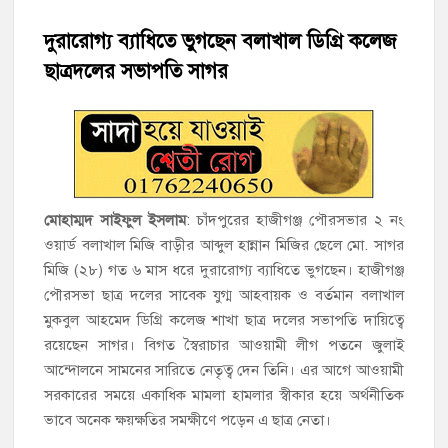
শাহরাস্তিতে মসজিদ কমিটি নিয়ে সংঘর্ষ, উভয় পক্ষের আহত ৫
দুরারোগ্য ব্যাধিতে ভুগছেন বলাখাল ডিগ্রি কলেজ
ছাত্রদলের সভাপতি সাগর
চাঁদপুরের শাহরাস্তিতে মাদকাসক্ত অবস্থায় নিজ ঘরে আগুন, যুবক গ্রেফতার
হাজীগঞ্জের টোরাগড় কাজী বাড়ি সড়কে রহিমা ভবনের প্রধান ফটক লক
করে চুরির চেষ্টা
হাজীগঞ্জ পৌরসভার মেয়র প্রার্থী অ্যাড. টিটু টোরাগড় পূর্বপাড়া জামে
মোহাম্মদ সাইফুল ইসলাম
: চাঁদপুরের হাজীগঞ্জ পৌরসভার ২ নং
মসজিদে জুমা আদায়
ওয়ার্ড বলাখাল মিজি বাড়ীর আব্দুল হান্নান মিজির ছেলে মো. সাগর
মিজি (২৮) গত ৬ মাস ধরে দুরারোগ্য ব্যাধিতে ভুগছেন। হাজীগঞ্জ
হাজীগঞ্জে শিক্ষার্থীদের লেখাপড়ার মানোন্নয়নে ও উপস্থিতি নিশ্চিতকরণে
পৌরসভা ছাত্র দলের সাবেক যুগ্ম আহবায়ক ও বর্তমান বলাখাল
অভিভাবক সমাবেশ
মুকবুল আহমেদ ডিগ্রি কলেজ শাখা ছাত্র দলের সভাপতি দায়িত্বে
রয়েছেন সাগর। বিগত স্বৈরাচার আওয়ামী লীগ পতনে জুলাই
হাজীগঞ্জে অস্বাস্থ্যকর পরিবেশে খাবার প্রস্তুত: ২ হোটেলকে ৪৫ হাজার
আন্দোলনে সামনের সারিতে নেতৃত্ব দেন তিনি। এর আগে আওয়ামী
টাকা জরিমানা
সরকারের সময়ে একাধিক মামলা হামলার স্বীকার হয়ে অর্থনীতিক
ভাবে অনেক ক্ষয়ক্ষতির সমক্ষীণে পড়েন এ ছাত্র নেতা।