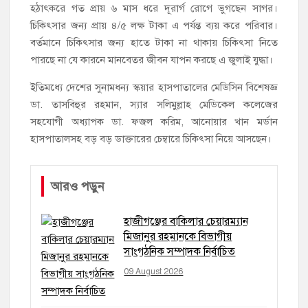
হঠাৎকরে গত প্রায় ৬ মাস ধরে দূরার্গ রোগে ভুগছেন সাগর।
চিকিৎসার জন্য প্রায় ৪/৫ লক্ষ টাকা এ পর্যন্ত ব্যয় করে পরিবার।
বর্তমানে চিকিৎসার জন্য হাতে টাকা না থাকায় চিকিৎসা নিতে
পারছে না যে কারনে মানবেতর জীবন যাপন করছে এ জুলাই যুদ্ধা।
ইতিমধ্যে দেশের সুনামধন্য স্কয়ার হাসপাতালের মেডিসিন বিশেষজ্ঞ
ডা. তাসবিহুর রহমান, স্যার সলিমুল্লাহ মেডিকেল কলেজের
সহযোগী অধ্যাপক ডা. ফজল করিম, আনোয়ার খান মর্ডান
হাসপাতালসহ বড় বড় ডাক্তারের চেম্বারে চিকিৎসা নিয়ে আসছেন।
আরও পড়ুন
হাজীগঞ্জের বাকিলার চেয়ারম্যান
মিজানুর রহমানকে বিভাগীয়
সাংগঠনিক সম্পাদক নির্বাচিত
09 August 2026