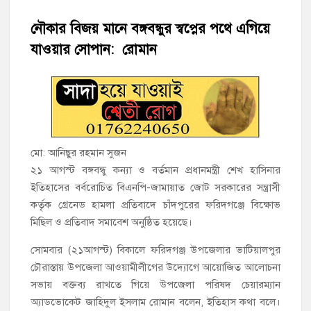
হাজীগঞ্জে শিক্ষার্থীদের লেখাপড়ার মানোন্নয়নে ও উপস্থিতি নিশ্চিতকরণে
অভিভাবক সমাবেশ
নৌকার বিজয় মানে বঙ্গবন্ধুর স্বপ্নের পথে এগিয়ে
যাওয়ার সোপান: রোমান
হাজীগঞ্জে অস্বাস্থ্যকর পরিবেশে খাবার প্রস্তুত: ২ হোটেলকে ৪৫ হাজার
টাকা জরিমানা
হাজীগঞ্জে ৬ বছরের শিশুকে ধর্ষণের অভিযোগে কেয়ারটেকার আটক
হাজীগঞ্জের রাজারগাঁও উবিতে জুলাই গণঅভ্যুত্থান দিবস পালন
মো: আনিছুর রহমান সুজন
হাজীগঞ্জ সরকারি মডেল পাইলট হাই স্কুল অ্যান্ড কলেজে ‘জুলাই
২১ আগস্ট বঙ্গবন্ধু কন্যা ও বর্তমান প্রধানমন্ত্রী শেখ হাসিনার
গণঅভ্যুত্থান দিবস’ পালিত
ইতিহাসের বর্বরোচিত বিএনপি-জামায়াত জোট সরকারের সন্ত্রাসী
কর্তৃক গ্রেনেড হামলা প্রতিবাদে চাঁদপুরের ফরিদগঞ্জে বিক্ষোভ
‘জনগণের ভোটে নির্বাচিত হয়ে ফরিদগঞ্জের উন্নয়নে কাজ করছি’ :
মিছিল ও প্রতিবাদ সমাবেশ অনুষ্ঠিত হয়েছে।
আলহাজ্ব এমএ হান্নান এমপি
সোমবার (২১আগস্ট) বিকালে ফরিদগঞ্জ উপজেলার ভাটিয়ালপুর
চৌরাস্তায় উপজেলা আওয়ামীলীগের উদ্যোগে আয়োজিত আলোচনা
নৌ পুলিশ ফাঁড়ির নাকের ডগায় কারেন্ট জালের দাপট, মতলবে প্রকাশ্যে
নিষিদ্ধ জাল মেরামত ও মাছ শিকার
সভায় বক্তব্য রাখতে গিয়ে উপজেলা পরিষদ চেয়ারম্যান
অ্যাডভোকেট জাহিদুল ইসলাম রোমান বলেন, ইতিহাস কথা বলে।