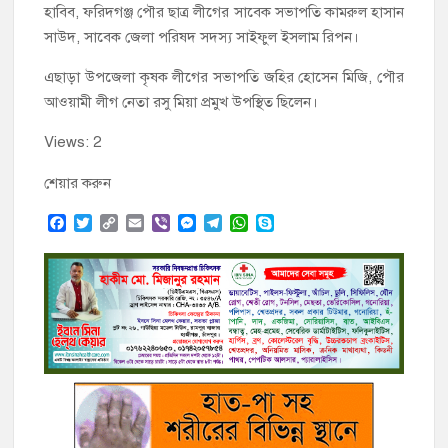
হাবিব, ফরিদগঞ্জ পৌর ছাত্র লীগের সাবেক সভাপতি কামরুল হাসান
সাউদ, সাবেক জেলা পরিষদ সদস্য সাইফুল ইসলাম রিপন।
এছাড়া উপজেলা কৃষক লীগের সভাপতি জহির হোসেন মিজি, পৌর
আওয়ামী লীগ নেতা রসু মিয়া প্রমুখ উপস্থিত ছিলেন।
Views: 2
শেয়ার করুন
F
T
C
E
V
M
T
W
S
a
w
o
m
i
e
e
h
k
c
i
p
a
b
s
l
a
y
e
t
y
i
e
s
e
t
p
b
t
L
l
r
e
g
s
e
o
e
i
n
r
A
o
r
n
g
a
p
k
k
e
m
p
r