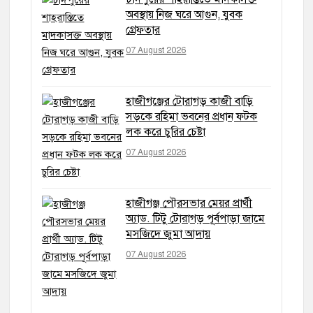
অবস্থায় নিজ ঘরে আগুন, যুবক
গ্রেফতার
07 August 2026
হাজীগঞ্জের টোরাগড় কাজী বাড়ি
সড়কে রহিমা ভবনের প্রধান ফটক
লক করে চুরির চেষ্টা
07 August 2026
হাজীগঞ্জ পৌরসভার মেয়র প্রার্থী
অ্যাড. টিটু টোরাগড় পূর্বপাড়া জামে
মসজিদে জুমা আদায়
07 August 2026