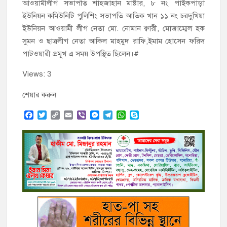
আওয়ামীলীগ সভাপতি শাহজাহান মাষ্টার, ৮ নং পাইকপাড়া
ইউনিয়ন কমিউনিটি পুলিশিং সভাপতি আতিক খান ১১ নং চরদুখিয়া
ইউনিয়ন আওয়ামী লীগ নেতা মো. নোমান ক্বারী, মোজাম্মেল হক
সুমন ও ছাত্রলীগ নেতা আকিল মাহমুদ রাফি,ইমাম হোসেন ফরিদ
পাটওয়ারী প্রমূখ এ সময় উপস্থিত ছিলেন।#
Views: 3
শেয়ার করুন
F
T
C
E
V
M
T
W
S
a
w
o
m
i
e
e
h
k
c
i
p
a
b
s
l
a
y
e
t
y
i
e
s
e
t
p
b
t
L
l
r
e
g
s
e
o
e
i
n
r
A
o
r
n
g
a
p
k
k
e
m
p
r