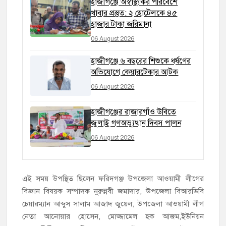
হাজীগঞ্জে অস্বাস্থ্যকর পরিবেশে
খাবার প্রস্তুত: ২ হোটেলকে ৪৫
হাজার টাকা জরিমানা
06 August 2026
হাজীগঞ্জে ৬ বছরের শিশুকে ধর্ষণের
অভিযোগে কেয়ারটেকার আটক
06 August 2026
হাজীগঞ্জের রাজারগাঁও উবিতে
জুলাই গণঅভ্যুত্থান দিবস পালন
06 August 2026
এই সময় উপস্থিত ছিলেন ফরিদগঞ্জ উপজেলা আওয়ামী লীগের
বিজ্ঞান বিষয়ক সম্পাদক নুরুন্নবী জমাদার, উপজেলা বিআরডিবি
চেয়ারম্যান আব্দুস সালাম আজাদ জুয়েল, উপজেলা আওয়ামী লীগ
নেতা আনোয়ার হোসেন, মোজ্জামেল হক আজম,ইউনিয়ন