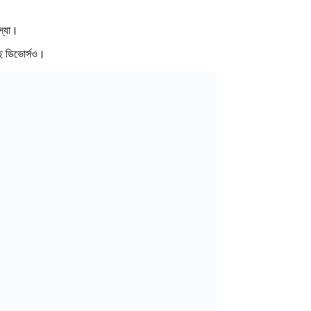
স্যা।
ছে ডিভোর্সও।