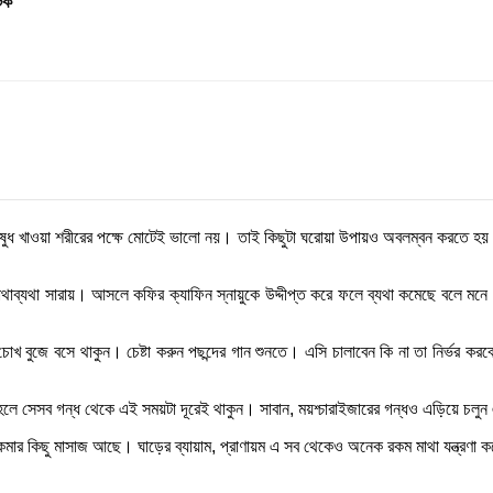
টক
ব ওষুধ খাওয়া শরীরের পক্ষে মোটেই ভালো নয়। তাই কিছুটা ঘরোয়া উপায়ও অবলম্বন করতে হ
াথাব্যথা সারায়। আসলে কফির ক্যাফিন স্নায়ুকে উদ্দীপ্ত করে ফলে ব্যথা কমেছে বলে মনে হ
 চোখ বুজে বসে থাকুন। চেষ্টা করুন পছন্দের গান শুনতে। এসি চালাবেন কি না তা নির্ভর 
ন হলে সেসব গন্ধ থেকে এই সময়টা দূরেই থাকুন। সাবান, ময়শ্চারাইজারের গন্ধও এড়িয়ে চল
ত্রণা কমার কিছু মাসাজ আছে। ঘাড়ের ব্যায়াম, প্রাণায়ম এ সব থেকেও অনেক রকম মাথা যন্ত্রণা 