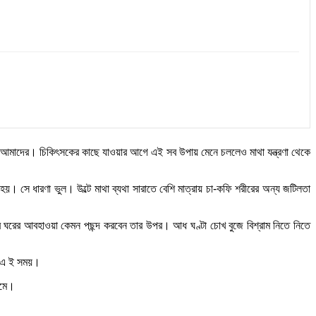
য় আমাদের। চিকিৎসকের কাছে যাওয়ার আগে এই সব উপায় মেনে চললেও মাথা যন্ত্রণা থেকে
য়। সে ধারণা ভুল। উল্টে মাথা ব্যথা সারাতে বেশি মাত্রায় চা-কফি শরীরের অন্য জটিলতা
করবে ঘরের আবহাওয়া কেমন পছন্দ করবেন তার উপর। আধ ঘণ্টা চোখ বুজে বিশ্রাম নিতে নিতে
ুন এ ই সময়।
কমে।