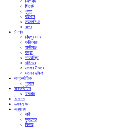
চট্টগ্রাম
সিলেট
খুলনা
বরিশাল
ময়মনসিংহ
রংপুর
চাঁদপুর
চাঁদপুর সদর
ফরিদগঞ্জ
হাজীগঞ্জ
কচুয়া
শাহরাস্তি
হাইমচর
মতলব উত্তর
মতলব দক্ষিণ
আন্তর্জাতিক
প্রবাস
লাইফস্টাইল
ইসলাম
বিনোদন
এক্সক্লুসিভ
অন্যান্য
নারী
মুক্তমত
ফিচার