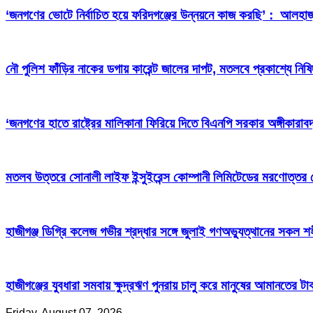
‘জনগণের ভোটে নির্বাচিত হয়ে ফরিদগঞ্জের উন্নয়নে কাজ করছি’ : আলহা
নৌ পুলিশ ফাঁড়ির নাকের ডগায় কারেন্ট জালের দাপট, মতলবে প্রকাশ্যে নিষ
‘জনগণের হাতে রাষ্ট্রের মালিকানা ফিরিয়ে দিতে বিএনপি সরকার অঙ্গীকারাবদ
মতলব উত্তরে সোনালী লাইফ ইন্সুইরেন্স কোম্পানী লিমিটেডের মরণোত্তর
হাজীগঞ্জ ডিগ্রি কলেজ গভীর শ্রদ্ধার সঙ্গে জুলাই গণঅভ্যুত্থানের সকল শ
হাজীগঞ্জের যুবধারা সমবায় ক্ষুদ্রঋণ পুনরায় চালু করে মানুষের আমানতের 
Friday, August 07, 2026