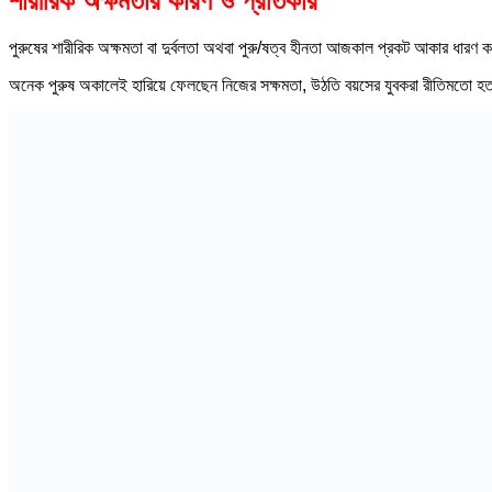
শারীরিক অক্ষমতার কারণ ও প্রতিকার
পুরুষের শারীরিক অক্ষমতা বা দুর্বলতা অথবা পুরু/ষত্ব হীনতা আজকাল প্রকট আকার ধার
অনেক পুরুষ অকালেই হারিয়ে ফেলছেন নিজের সক্ষমতা, উঠতি বয়সের যুবকরা রীতিমতো হত