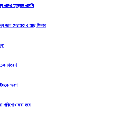
জ্ব এমএ হান্নান এমপি
িদ্ধ জাল মেরামত ও মাছ শিকার
্ধ’
 চেক বিতরণ
হীদকে স্মরণ
টাকা পরিশোধ করা হবে