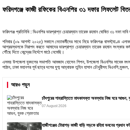
ফরিদগঞ্জে কাজী রফিকের বিএনপির ৩১ দফার লিফলেট বিত
ফরিদগঞ্জ প্রতিনিধি : বিএনপির ভারপ্রাপ্ত চেয়ারম্যান তারেক রহমান ঘোষিত ৩১ দফা দাবি
শনিবার (০৯ আগস্ট ২০২৫) সকালে নেতাকর্মীদের সাথে নিয়ে ফরিদগঞ্জ বাসস্ট্যাণ্ড এ
আশ্রয়স্থলকে নিরাপদ করতে আমাদের ভারপ্রাপ্ত চেয়ারম্যান তারেক রহমান সংস্কার ক
পৌঁছে দিতে কেন্দ্রের নির্দেশে মাঠে নেমেছি।
এসময় উপজেলা যুবদলের সভাপতি আমজাদ হোসেন শিপন, উপজেলা বিএনপির সাবেক মৎস্য ব
পাঠান, ঢাকা মহানগর পূর্ব ছাত্র দলের যুগ্ম আহ্বায়ক তুহিন হাসান চৌধুরীসহ বিএনপি,যুবদ
আরও পড়ুন
চাঁদপুরের শাহরাস্তিতে মাদকাসক্ত অবস্থায় নিজ ঘরে আগুন, 
07 August 2026
হাজীগঞ্জের টোরাগড় কাজী বাড়ি সড়কে রহিমা ভবনের প্রধান ফটক