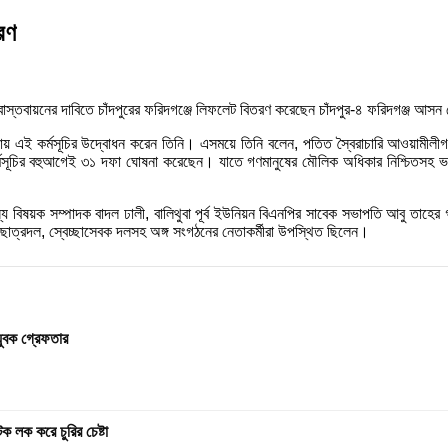
রণ
 বাস্তবায়নের দাবিতে চাঁদপুরের ফরিদগঞ্জে লিফলেট বিতরণ করেছেন চাঁদপুর-৪ ফরিদগঞ্জ আসন
লাকায় এই কর্মসূচির উদ্বোধন করেন তিনি। এসময়ে তিনি বলেন, পতিত স্বৈরাচারি আওয়াম
র্মসূচির বহুআগেই ৩১ দফা ঘোষনা করেছেন। যাতে গণমানুষের মৌলিক অধিকার নিশ্চিতসহ ভ
িষয়ক সম্পাদক বাদল ঢালী, বালিথুবা পূর্ব ইউনিয়ন বিএনপির সাবেক সভাপতি আবু তাহের
ল, ছাত্রদল, স্বেচ্ছাসেবক দলসহ অঙ্গ সংগঠনের নেতাকর্মীরা উপস্থিত ছিলেন।
যুবক গ্রেফতার
 লক করে চুরির চেষ্টা