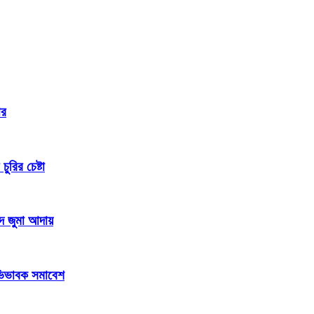
ার
রির চেষ্টা
দে জুমা আদায়
 অভিভাবক সমাবেশ