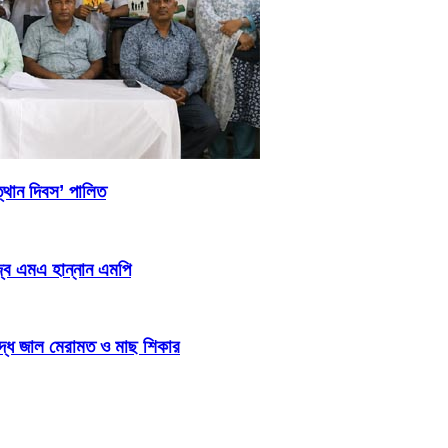
্থান দিবস’ পালিত
জ্ব এমএ হান্নান এমপি
িদ্ধ জাল মেরামত ও মাছ শিকার