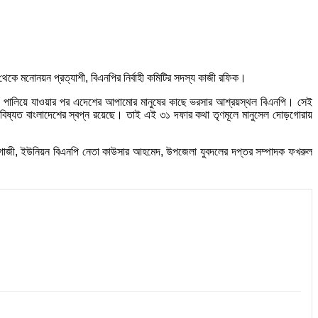
 থেকে মনোনয়ন প্রত্যাশী, বিএনপির নির্বাহী কমিটির সদস্য কাজী রফিক।
ীলীগ পালিয়ে যাওয়ার পর এদেশের আপামোর মানুষের কাছে ভরসার আশ্রয়স্থল বিএনপি। সেই
বিষ্যত বাংলাদেশের স্বপ্ন রয়েছে। তাই এই ৩১ দফার কথা তৃণমূলে মানুসেল দোড়গোরায়
 গাজী, ইউনিয়ন বিএনপি নেতা কাউসার আহমেদ, উপজেলা যুবদলের দপ্তর সম্পাদক ফখরুল