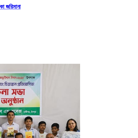
াকা জরিমানা