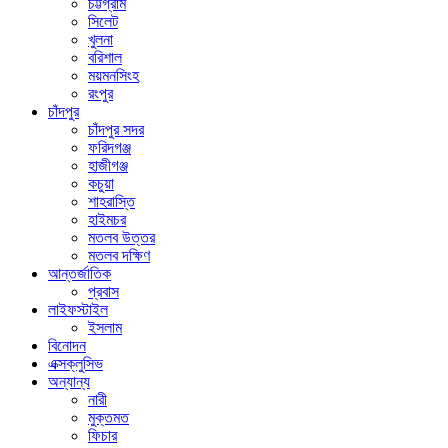
চট্টগ্রাম
সিলেট
খুলনা
বরিশাল
ময়মনসিংহ
রংপুর
চাঁদপুর
চাঁদপুর সদর
ফরিদগঞ্জ
হাজীগঞ্জ
কচুয়া
শাহরাস্তি
হাইমচর
মতলব উত্তর
মতলব দক্ষিণ
আন্তর্জাতিক
প্রবাস
লাইফস্টাইল
ইসলাম
বিনোদন
এক্সক্লুসিভ
অন্যান্য
নারী
মুক্তমত
ফিচার