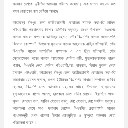
সরকার দেশকে দুর্নীতির আখড়ায় পরিনত করেছে। এক ছাগল কাণ্ডে কত
রাঘর বোয়ালের নাম বেড়িয়ে আসছে।
কাতারস্থ চাঁদপুর জেলা জাতীয়তাবাদী ফোরামের সাবেক সভাপতি মানিক
পাটওয়ারীর পরিচালনায় বিশেষ অতিথির বক্তব্য রাখেন উপজেলা বিএনপির
সাবেক সাধারণ সম্পাদক আজিজুর রহমান, পৌর বিএনপির সাবেক সহসভাপতি
বিল্লাল কোস্পানী, উপজেলা যুবদলের সাবেক আহ্বায়ক নাছির পাটওয়ারী, পৌর
বিএনপির সাবেক সংগঠনিক সম্পাদক এ এম টুটুল পাটওয়ারী, পৌর
স্বেচ্ছাসেবক দলের সাবকে আহ্বায়ক সেলিম রাঢ়ী, যুগ্মআাহআবয়ক হারুন
পাঠান, বিএনপি নেতা সেলিম পাটওয়ারী,আ: হান্নান, রিয়াদ যুবদল নেতা
ইকবাল পাটওয়ারী, কাতারস্থ চাঁদপুর জেলা জাতীয়তাবাদী ফোরামের সভাপতি
আনোয়ার হোসেন দুলাল, রূপসা ইউনিয়ন বিএনপির সাধারণ সম্পাদক জাকির
হোসেন, বিএনপি নেতা আনোয়ার হোসেন সজিব, উপজেলা ছাত্রদলের
যুগ্মআহ্বায়ক রাশেদ আলম, ছাত্রদল নেতা মনির হোসেন, ইয়াছিন আখন
সুজন, সোহেল রানা, জাকির হোসেন বাবলু, মো: হোসেন, মো: মহসিন প্রমুখ।
আলোচনা শেষে মাও. ফরাহাদ হোসেন বিএনপির চেয়ারপার্সন সাবেক
প্রধানমন্ত্রী বেগম খালেদা জিয়ার রোগমুক্তি ও সুস্থতা কামনায় দোয়া
পরিচালনা করেন।