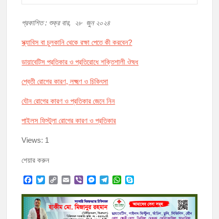
প্রকাশিত : শুক্র বার, ২৮ জুন ২০২৪
স্ক্যাবিস বা চুলকানি থেকে রক্ষা পেতে কী করবেন?
ডায়াবেটিস প্রতিকার ও প্রতিরোধে শক্তিশালী ঔষধ
শ্বেতী রোগের কারণ, লক্ষ্মণ ও চিকিৎসা
যৌন রোগের কারণ ও প্রতিকার জেনে নিন
পাইলস ফিস্টুলা রোগের কারণ ও প্রতিকার
Views: 1
শেয়ার করুন
F
T
C
E
V
M
T
W
S
a
w
o
m
i
e
e
h
k
c
i
p
a
b
s
l
a
y
e
t
y
i
e
s
e
t
p
b
t
L
l
r
e
g
s
e