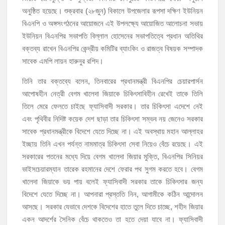
অনুষ্ঠিত হয়েছে। শুক্রবার (২৮জুন) বিকালে উপজেলার রূপসা দক্ষিণ ইউনিয়ন
হাজীগঞ্জে ৬ বছরের শিশুকে ধর্ষণের অভিযোগে কেয়ারটেকার আটক
বিএনপি ও অঙ্গসংগঠনের আয়োজনে এই উপলক্ষ্যে আয়োজিত আলোচনা সভায়
হাজীগঞ্জের রাজারগাঁও উবিতে জুলাই গণঅভ্যুত্থান দিবস পালন
ইউনিয়ন বিএনপির সভাপতি বিল্লাল হোসেনের সভাপতিত্বে প্রধান অতিথির
বক্তব্য রাখেন বিএনপির কেন্দ্রীয় কমিটির ব্যাংকিং ও রাজত্ব বিষয়ক সম্পাদক
হাজীগঞ্জ সরকারি মডেল পাইলট হাই স্কুল অ্যান্ড কলেজে ‘জুলাই গণঅভ্যুত্থান
সাবেক এমপি লায়ন হারুনুর রশিদ।
দিবস’ পালিত
তিনি তার বক্তব্যে বলেন, তিনবারের প্রধানমন্ত্রী বিএনপির চেয়ারপার্সন
আপোষহীন নেত্রী বেগম খালেদা জিয়াকে চিকিৎসাবিহীন রেখেই তাকে তিলি
‘জনগণের ভোটে নির্বাচিত হয়ে ফরিদগঞ্জের উন্নয়নে কাজ করছি’ : আলহাজ্ব এমএ
হান্নান এমপি
তিলে মেরে ফেলতে চাইছে ফ্যাসিবাদী সরকার। তার চিকিৎসা এদেশে নেই
এবং পৃথিবীর নিদিষ্ট কয়েক দেশ ছাড়া তার চিকিৎসা সম্ভব নয় জেনেও সরকার
নৌ পুলিশ ফাঁড়ির নাকের ডগায় কারেন্ট জালের দাপট, মতলবে প্রকাশ্যে নিষিদ্ধ জাল
সাবেক প্রধানমন্ত্রীকে বিদেশে যেতে দিচ্ছে না। এই অবস্থায় মহান আল্লাহর
মেরামত ও মাছ শিকার
ইচ্ছায় তিনি এখন পর্যন্ত নামমাত্র চিকিৎসা সেবা নিয়েও বেঁচে রয়েছে। এই
সরকারের পতনের মধ্যে দিয়ে বেগম খালেদা জিয়ার মুক্তি, বিএনপির সিনিয়র
ভাইসচেয়ারম্যান তারেক রহমানের দেশে ফেরার পথ সুগম করতে হবে। বেগম
খালেদা জিয়াকে ভয় পায় বলেই ফ্যাসিবাদী সরকার তাকে চিকিৎসার জন্য
বিদেশে যেতে দিচ্ছে না। আপনারা প্রস্ততি নিন, আগামীকে কঠিন আন্দোলন
আসছে। সরকার যেভাবে দেশকে বিদেশের হাতে তুলে দিতে চাচ্ছে, শহীদ জিয়ার
একন আদর্শের সৈনিক বেঁচে থাকতেও তা হতে দেয়া যাবে না। ফ্যাসিবাদী