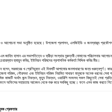
র‌্যালী ও আলোচনা সভা অনুষ্ঠিত হয়েছে। উপজেলা প্রশাসন, এলজিইডি ও জনস্বাস্থ্য প্
আর এম জাহিদ হাসান এর সভাপতিত্বে ও ক্রীড়া সংস্থার নুরুন্নবী নোমানের পরিচালনায় আলো
য়ারম্যান হুমায়ুন কবির, ইউনিয়ন পরিষদের প্রশাসনিক কর্মকর্তা সিদ্দিক কবির মীর।
াসান বলেন, সরকারের খ শ্রেণিভুক্ত এই দিবসটি আপামোর জনসাধারণের জন্য গুরুত্বপূর্ণ। 
পজেলা পরিষদ, পৌরসভা এবং ইউনিয়ন পরিষদ নিয়মিত সাধারণ মানুষকে অনেক ধরনের সেবা প
মিক কাজটি অর্থাৎ জন্ম নিবন্ধন, মৃত্যু নিবন্ধন, ওয়ারিশি সনদসহ সকল কিছুতেই সেবা 
 ফলে অফিসের সহায়তায় আবেদন থেকে শুরু করে সবকিছু হচ্ছে। ফলে এসব কাজ করতে গিয়
যুবক গ্রেফতার