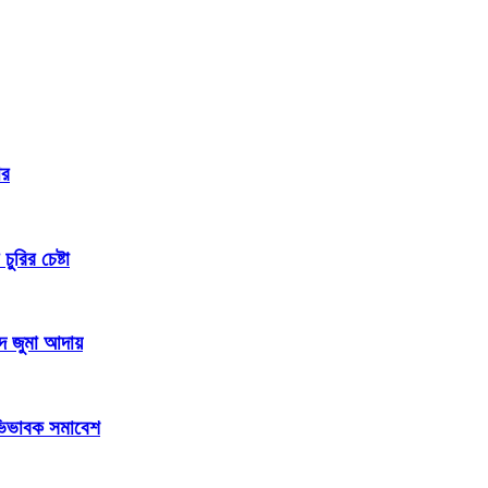
ার
রির চেষ্টা
দে জুমা আদায়
 অভিভাবক সমাবেশ