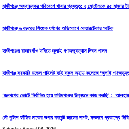
হাজীগঞ্জে অস্বাস্থ্যকর পরিবেশে খাবার প্রস্তুত: ২ হোটেলকে ৪৫ হাজার ট
হাজীগঞ্জে ৬ বছরের শিশুকে ধর্ষণের অভিযোগে কেয়ারটেকার আটক
হাজীগঞ্জের রাজারগাঁও উবিতে জুলাই গণঅভ্যুত্থান দিবস পালন
হাজীগঞ্জ সরকারি মডেল পাইলট হাই স্কুল অ্যান্ড কলেজে ‘জুলাই গণঅভ্যুত
‘জনগণের ভোটে নির্বাচিত হয়ে ফরিদগঞ্জের উন্নয়নে কাজ করছি’ : আলহা
নৌ পুলিশ ফাঁড়ির নাকের ডগায় কারেন্ট জালের দাপট, মতলবে প্রকাশ্যে নিষ
Saturday, August 08, 2026