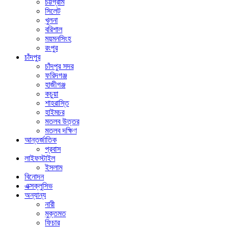
চট্টগ্রাম
সিলেট
খুলনা
বরিশাল
ময়মনসিংহ
রংপুর
চাঁদপুর
চাঁদপুর সদর
ফরিদগঞ্জ
হাজীগঞ্জ
কচুয়া
শাহরাস্তি
হাইমচর
মতলব উত্তর
মতলব দক্ষিণ
আন্তর্জাতিক
প্রবাস
লাইফস্টাইল
ইসলাম
বিনোদন
এক্সক্লুসিভ
অন্যান্য
নারী
মুক্তমত
ফিচার