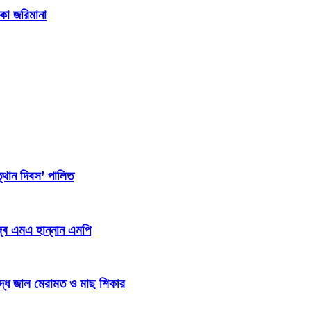
াকা জরিমানা
্থান দিবস’ পালিত
জ্ব এমএ হান্নান এমপি
িদ্ধ জাল মেরামত ও মাছ শিকার