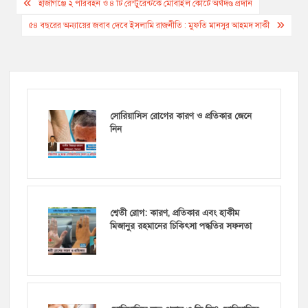
Post
হাজীগঞ্জে ২ পরিবহন ও ৪ টি রেস্টুরেন্টকে মোবাইল কোর্টে অর্থদণ্ড প্রদান
navigation
৫৪ বছরের অন্যায়ের জবাব দেবে ইসলামি রাজনীতি : মুফতি মানসুর আহমদ সাকী
সোরিয়াসিস রোগের কারণ ও প্রতিকার জেনে
নিন
শ্বেতী রোগ: কারণ, প্রতিকার এবং হাকীম
মিজানুর রহমানের চিকিৎসা পদ্ধতির সফলতা