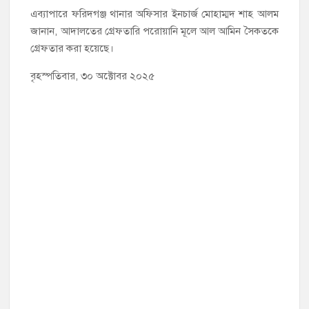
এব্যাপারে ফরিদগঞ্জ থানার অফিসার ইনচার্জ মোহাম্মদ শাহ আলম
জানান, আদালতের গ্রেফতারি পরোয়ানি মূলে আল আমিন সৈকতকে
গ্রেফতার করা হয়েছে।
বৃহস্পতিবার, ৩০ অক্টোবর ২০২৫