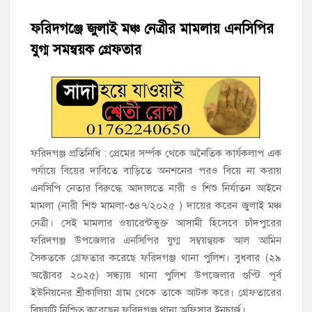
ফরিদগঞ্জে জুলাই মঞ্চ নেত্রীর মামলায় এনসিপির
‘জনগণের ভোটে নির্বাচিত হয়ে ফরিদগঞ্জের উন্নয়নে কাজ করছি’ :
আলহাজ্ব এমএ হান্নান এমপি
যুগ্ম সমন্বয়ক গ্রেফতার
নৌ পুলিশ ফাঁড়ির নাকের ডগায় কারেন্ট জালের দাপট, মতলবে প্রকাশ্যে
নিষিদ্ধ জাল মেরামত ও মাছ শিকার
‘জনগণের হাতে রাষ্ট্রের মালিকানা ফিরিয়ে দিতে বিএনপি সরকার
অঙ্গীকারাবদ্ধ’
ফরিদগঞ্জ প্রতিনিধি : প্রেমের সর্ম্পক থেকে অনৈতিক কার্যকলাপ এক
পর্যায়ে বিয়ের দাবিতে বাড়িতে অনশনের পরও বিয়ে না করায়
মতলব উত্তরে সোনালী লাইফ ইন্সুইরেন্স কোম্পানী লিমিটেডের মরণোত্তর
এনসিপি নেতার বিরুদ্ধে আদালতে নারী ও শিশু নির্যাতন আইনে
চেক বিতরণ
মামলা (নারী শিশু মামলা-৩৪৭/২০২৫ ) দায়ের করেন জুলাই মঞ্চ
নেত্রী। সেই মামলার ওয়ারেন্টভুক্ত আসামী হিসেবে চাঁদপুরের
হাজীগঞ্জ ডিগ্রি কলেজ গভীর শ্রদ্ধার সঙ্গে জুলাই গণঅভ্যুত্থানের সকল
শহীদকে স্মরণ
ফরিদগঞ্জ উপজেলার এনসিপির যুগ্ম সম্বয়ন্বয়ক আল আমিন
সৈকতকে গ্রেফতার করেছে ফরিদগঞ্জ থানা পুলিশ। বুধবার (২৯
অক্টোবর ২০২৫) সন্ধ্যায় থানা পুলিশ উপজেলার গুপ্টি পূর্ব
হাজীগঞ্জের যুবধারা সমবায় ক্ষুদ্রঋণ পুনরায় চালু করে মানুষের আমানতের
টাকা পরিশোধ করা হবে
ইউনিয়নের শ্রীকালিয়া গ্রাম থেকে তাকে আটক করে। গ্রেফতারের
বিষয়টি নিশ্চিত করেছেন ফরিদগঞ্জ থানা অফিসার ইনচার্জ।