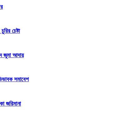
ার
রির চেষ্টা
দে জুমা আদায়
 অভিভাবক সমাবেশ
াকা জরিমানা