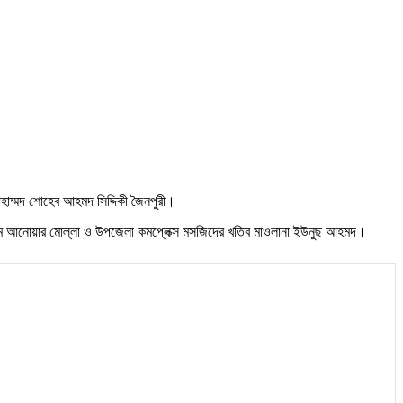
হাম্মদ শোহেব আহমদ সিদ্দিকী জৈনপুরী।
এইচ এম আনোয়ার মোল্লা ও উপজেলা কমপ্লেক্স মসজিদের খতিব মাওলানা ইউনুছ আহমদ।