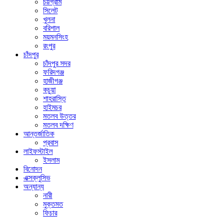
চট্টগ্রাম
সিলেট
খুলনা
বরিশাল
ময়মনসিংহ
রংপুর
চাঁদপুর
চাঁদপুর সদর
ফরিদগঞ্জ
হাজীগঞ্জ
কচুয়া
শাহরাস্তি
হাইমচর
মতলব উত্তর
মতলব দক্ষিণ
আন্তর্জাতিক
প্রবাস
লাইফস্টাইল
ইসলাম
বিনোদন
এক্সক্লুসিভ
অন্যান্য
নারী
মুক্তমত
ফিচার