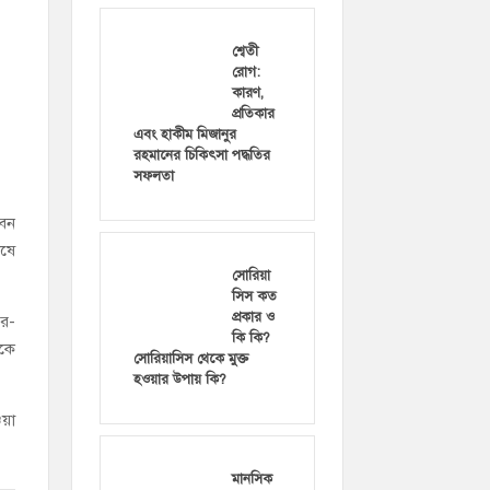
শ্বেতী
রোগ:
কারণ,
প্রতিকার
এবং হাকীম মিজানুর
রহমানের চিকিৎসা পদ্ধতির
সফলতা
বেন
োষে
সোরিয়া
সিস কত
প্রকার ও
রে-
কি কি?
েকে
সোরিয়াসিস থেকে মুক্ত
হওয়ার উপায় কি?
ওয়া
মানসিক