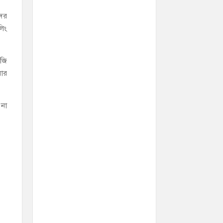
দের
লিং
নজি
য়ার
 না