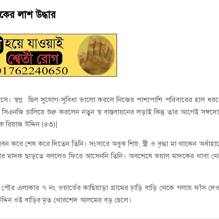
ই গণঅভ্যুত্থানের সকল শহীদকে স্মরণ
বকের লাশ উদ্ধার
চালু করে মানুষের আমানতের টাকা পরিশোধ করা হবে
সে। স্বপ্ন ছিল সুযোগ-সুবিধা ভালো করলে নিজের পাশাপাশি পরিবারের হাল ধর
ে। সিএনজি চালিয়ে শুরু করলেন নতুন স্ব বাস্তবায়নের লড়াই কিন্তু তার আগেই সঙ্গদ
 রিয়াজ উদ্দিন (৪৩)|
করে শেষ করে দিতেন তিনি। সংসারে অবুঝ শিশু, স্ত্রী ও বৃদ্ধা মা থাকেন অর্ধাহা
রবার মাদক ছাড়তে বললেও ফিরে আসেননি তিনি। অবশেষে ভয়াল মাদকের থাবা থ
্জ পৌর এলাকার ৭ নং ওয়ার্ডের কাছিয়াড়া গ্রামের ঢ়াড়ি বাড়ি থেকে গলায় ফাঁস দে
জ উদ্দিন ওই বাড়ির মৃত খোরশেদ আলমের বড় ছেলে।