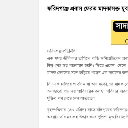
হাজীগঞ্জ ডিগ্রি কলেজ গভীর শ্রদ্ধার সঙ্গে জুলা
ফরিদগঞ্জে প্রবাস ফেরত মাদকাসক্ত যু
হাজীগঞ্জের যুবধারা সমবায় ক্ষুদ্রঋণ পুনরায় 
ফরিদগঞ্জ প্রতিনিধি:
এক সময় জীবিকার তাগিদে পাড়ি জমিয়েছিলেন প্রবা
কিন্তু সেই স্বপ্ন বাস্তবায়ন হয়নি। ফিরে এলেন দেশ
মাদক সেবনের সঙ্গে জড়িয়ে পড়েন এক সন্তানের জনক
সিএনজি চালিয়ে প্রতিদিন যা আয় হতো, তা মাদক সেবন 
অনাহারে| শুরু হয় পারিবারিক কলহ। পরিবার বা
মুক্তির পথ বেছে নেন আত্মহত্যা।
বৃহস্পতিবার (৩০ এপ্রিল) রাতে চাঁদপুরের ফরিদগঞ
অবস্থায় তাঁর মরদেহ উদ্ধার করে পুলিশ| মৃত রিয়া