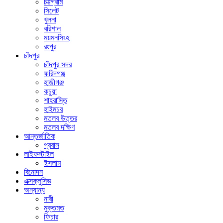
চট্টগ্রাম
সিলেট
খুলনা
বরিশাল
ময়মনসিংহ
রংপুর
চাঁদপুর
চাঁদপুর সদর
ফরিদগঞ্জ
হাজীগঞ্জ
কচুয়া
শাহরাস্তি
হাইমচর
মতলব উত্তর
মতলব দক্ষিণ
আন্তর্জাতিক
প্রবাস
লাইফস্টাইল
ইসলাম
বিনোদন
এক্সক্লুসিভ
অন্যান্য
নারী
মুক্তমত
ফিচার