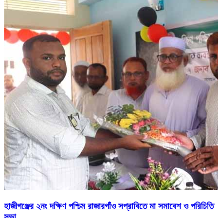
হাজীগঞ্জের ২নং দক্ষিণ পশ্চিম রাজারগাঁও সপ্রাবিতে মা সমাবেশ ও পরিচিতি
সভা