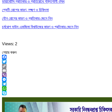
ডায়াবেটিস প্রতিকার ও প্রতিরোধে শক্তিশালী ঔষধ
শ্বেতী রোগের কারণ, লক্ষ্মণ ও চিকিৎসা
যৌন রোগের কারণ ও প্রতিকার জেনে নিন
চর্মরোগ দাউদ একজিমা বিখাউজের কারণ ও প্রতিকার জেনে নিন
Views: 2
শেয়ার করুন
Facebook
Twitter
Copy
Link
Email
Viber
Messenger
Telegram
WhatsApp
Skype