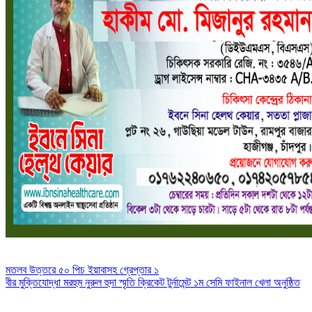
Post
মতলব উত্তরে ৫০ পিচ ইয়াবাসহ গ্রেপ্তার ১
বীর মুক্তিযোদ্ধা মরহুম নুরুল হুদা স্মৃতি ক্রিকেট টুর্নামেন্ট ১ম সেমি ফাইনাল খেলা অনুষ্ঠিত
navigation