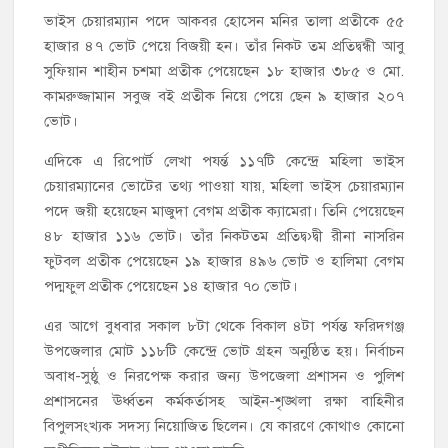
ভাইস চেয়ারম্যান পদে আকবর হোসেন মনির তালা প্রতীকে ৫৫
হাজার ৪৭ ভোট পেয়ে বিজয়ী হন। তাঁর নিকট তম প্রতিদ্বন্ধী আবু
সুফিয়ান শাহীন চশমা প্রতীক পেয়েছেন ১৮ হাজার ৩৮৫ ও মো.
কামরুজ্জামান সবুজ বই প্রতীক নিয়ে পেয়ে ছেন ৯ হাজার ২০৭
ভোট।
এদিকে এ রিপোর্ট লেখা পযর্ন্ত ১১৭টি কেন্দ্রে মহিলা ভাইস
চেয়ারম্যানের ভোটের তথ্য পাওয়া যায়, মহিলা ভাইস চেয়ারম্যান
পদে জয়ী হয়েছেন মাজুদা বেগম প্রতীক ক্যামেরা। তিনি পেয়েছেন
৪৮ হাজার ১১৬ ভোট। তাঁর নিকটতম প্রতিদ্ব›দ্বী রীনা নাসরিন
ফুটবল প্রতীক পেয়েছেন ১৯ হাজার ৪৯৬ ভোট ও হালিমা বেগম
পদ্মফুল প্রতীক পেয়েছেন ১৪ হাজার ৭০ ভোট।
এর আগে বুধবার সকাল ৮টা থেকে বিকাল ৪টা পর্যন্ত ফরিদগঞ্জ
উপজেলার মোট ১১৮টি কেন্দ্রে ভোট গ্রহন অনুষ্ঠিত হয়। নির্বাচন
অবাধ-সুষ্ঠু ও নিরপেক্ষ করার জন্য উপজেলা প্রশাসন ও পুলিশ
প্রশাসনের ঊর্ধ্বতন কর্মকর্তাসহ আইন-শৃঙ্খলা রক্ষা বাহিনীর
বিপুলসংখ্যক সদস্য নিয়োজিত ছিলেন। যে কারণে কোথাও কোনো