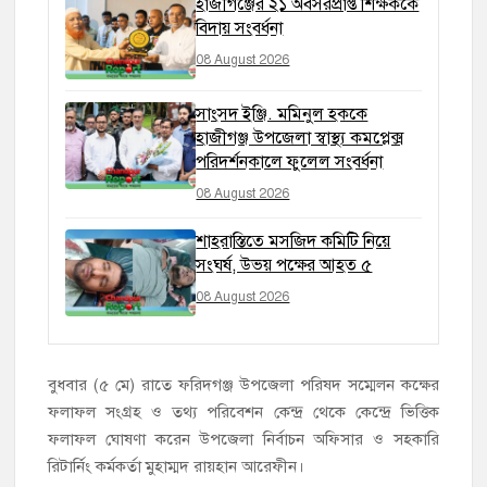
হাজীগঞ্জের ২১ অবসরপ্রাপ্ত শিক্ষককে
বিদায় সংবর্ধনা
08 August 2026
সাংসদ ইঞ্জি. মমিনুল হককে
হাজীগঞ্জ উপজেলা স্বাস্থ্য কমপ্লেক্স
পরিদর্শনকালে ফুলেল সংবর্ধনা
08 August 2026
শাহরাস্তিতে মসজিদ কমিটি নিয়ে
সংঘর্ষ, উভয় পক্ষের আহত ৫
08 August 2026
বুধবার (৫ মে) রাতে ফরিদগঞ্জ উপজেলা পরিষদ সম্মেলন কক্ষের
ফলাফল সংগ্রহ ও তথ্য পরিবেশন কেন্দ্র থেকে কেন্দ্রে ভিত্তিক
ফলাফল ঘোষণা করেন উপজেলা নির্বাচন অফিসার ও সহকারি
রিটার্নিং কর্মকর্তা মুহাম্মদ রায়হান আরেফীন।