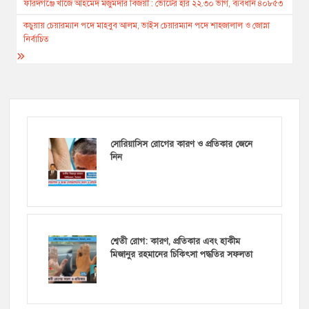
navigation
ফরিদগঞ্জে খাজে আহমেদ মজুমদার বিজয়ী : ভোটের হার ২২.৩০ ভাগ, ব্যবধান ৪০৮৫৩
কচুয়ায় চেয়ারম্যান পদে মাহবুব আলম, ভাইস চেয়ারম্যান পদে শাহজালাল ও জোস্না
নির্বাচিত
সোরিয়াসিস রোগের কারণ ও প্রতিকার জেনে
নিন
শ্বেতী রোগ: কারণ, প্রতিকার এবং হাকীম
মিজানুর রহমানের চিকিৎসা পদ্ধতির সফলতা