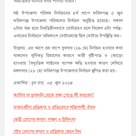
অপ্রীতিকর ঘটনার খবর পাওয়া যায়নি।
ষষ্ঠ উপজেলা পরিষদ নির্বাচনের ৪র্থ ধাপে ফরিদগঞ্জ ৫ জুন
ফরিদগঞ্জ উপজেলা পরিষদের নির্বাচন অনুষ্ঠিত হয়েছে। সকাল
৮টায় শুরু হয়ে বিরতিহীনভাবে ভোটগ্রহণ চলে বিকেল ৪টা পর্যন্ত।
এবারের নির্বাচনে অধিকাংশ ভোটকেন্দ্রে ছিল ভোটার উপস্থিতি কম।
উল্লেখ্য, এর আগে ৩য় ধাপে বুধবার (২৯ মে) নির্বাচন হওয়ার কথা
থাকলেও ঘূর্ণিঝড় রিমালের কারণে ভারী বৃষ্টিপাত ও ঝোড়ো
হাওয়ায় বৈদ্যুতিক লাইনের ব্যাপক ক্ষতি হওয়ার কারণ দেখিয়ে
মঙ্গলবার (২৮ মে) ফরিদগঞ্জ উপজেলার নির্বাচন স্থগিত করা হয়।
প্রকাশিত : বুধ বার, ০৫ জুন ২০২৪
স্ক্যাবিস বা চুলকানি থেকে রক্ষা পেতে কী করবেন?
ডায়াবেটিস প্রতিকার ও প্রতিরোধে শক্তিশালী ঔষধ
শ্বেতী রোগের কারণ, লক্ষ্মণ ও চিকিৎসা
যৌন রোগের কারণ ও প্রতিকার জেনে নিন