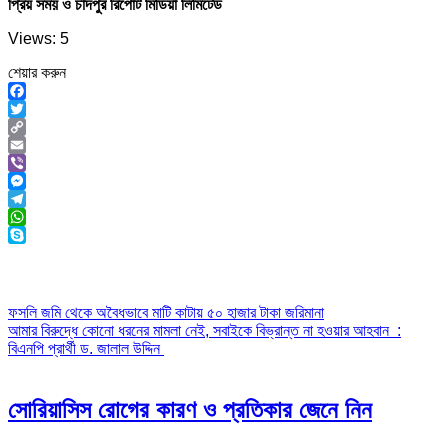
প্রিয় সময় ও চাঁদপুর রিপোর্ট মিডিয়া লিমিটেড
Views: 5
শেয়ার করুন
Facebook
Twitter
Copy
Link
Email
Viber
Messenger
Telegram
WhatsApp
Skype
Post
ফসলি জমি থেকে অবৈধভাবে মাটি কাটায় ৫০ হাজার টাকা জরিমানা
আমার বিরুদ্ধে কোনো ধরনের মামলা নেই, সবাইকে বিভ্রান্ত না হওয়ার আহবান :
navigation
বিএনপি প্রার্থী ড. জালাল উদ্দিন
সোরিয়াসিস রোগের কারণ ও প্রতিকার জেনে নিন