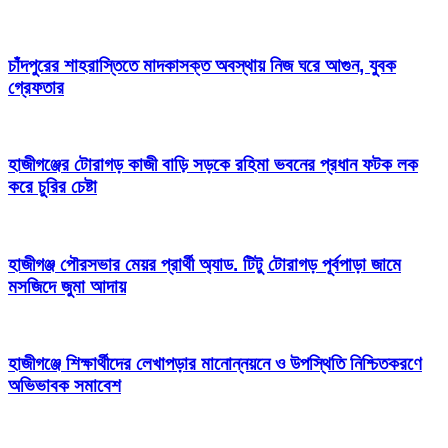
চাঁদপুরের শাহরাস্তিতে মাদকাসক্ত অবস্থায় নিজ ঘরে আগুন, যুবক
গ্রেফতার
হাজীগঞ্জের টোরাগড় কাজী বাড়ি সড়কে রহিমা ভবনের প্রধান ফটক লক
করে চুরির চেষ্টা
হাজীগঞ্জ পৌরসভার মেয়র প্রার্থী অ্যাড. টিটু টোরাগড় পূর্বপাড়া জামে
মসজিদে জুমা আদায়
হাজীগঞ্জে শিক্ষার্থীদের লেখাপড়ার মানোন্নয়নে ও উপস্থিতি নিশ্চিতকরণে
অভিভাবক সমাবেশ