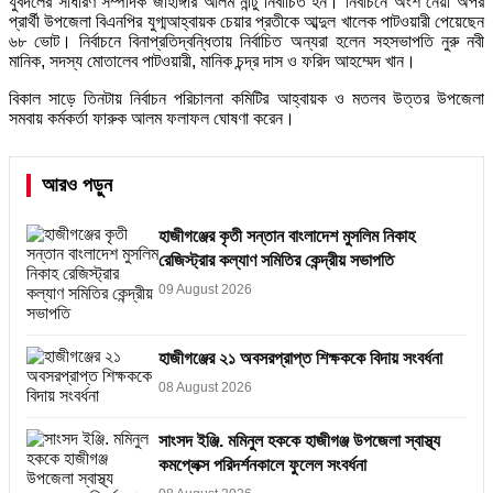
যুবদলের সাধারণ সম্পাদক জাহাঙ্গীর আলম নান্টু নির্বাচিত হন। নির্বাচনে অংশ নেয়া অপর
প্রার্থী উপজেলা বিএনপির যুগ্মআহ্বায়ক চেয়ার প্রতীকে আব্দুল খালেক পাটওয়ারী পেয়েছেন
৬৮ ভোট। নির্বাচনে বিনাপ্রতিদ্বন্ধিতায় নির্বাচিত অন্যরা হলেন সহসভাপতি নুরু নবী
মানিক, সদস্য মোতালেব পাটওয়ারী, মানিক চন্দ্র দাস ও ফরিদ আহম্মেদ খান।
বিকাল সাড়ে তিনটায় নির্বাচন পরিচালনা কমিটির আহ্বায়ক ও মতলব উত্তর উপজেলা
সমবায় কর্মকর্তা ফারুক আলম ফলাফল ঘোষণা করেন।
আরও পড়ুন
হাজীগঞ্জের কৃতী সন্তান বাংলাদেশ মুসলিম নিকাহ
রেজিস্ট্রার কল্যাণ সমিতির কেন্দ্রীয় সভাপতি
09 August 2026
হাজীগঞ্জের ২১ অবসরপ্রাপ্ত শিক্ষককে বিদায় সংবর্ধনা
08 August 2026
সাংসদ ইঞ্জি. মমিনুল হককে হাজীগঞ্জ উপজেলা স্বাস্থ্য
কমপ্লেক্স পরিদর্শনকালে ফুলেল সংবর্ধনা