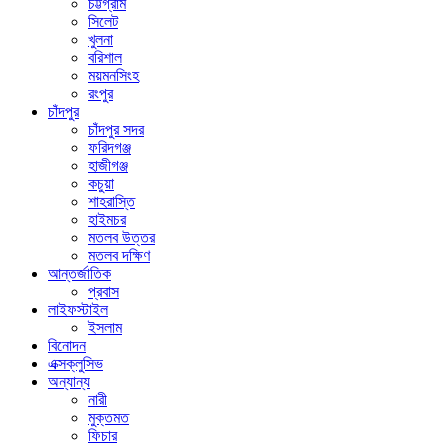
চট্টগ্রাম
সিলেট
খুলনা
বরিশাল
ময়মনসিংহ
রংপুর
চাঁদপুর
চাঁদপুর সদর
ফরিদগঞ্জ
হাজীগঞ্জ
কচুয়া
শাহরাস্তি
হাইমচর
মতলব উত্তর
মতলব দক্ষিণ
আন্তর্জাতিক
প্রবাস
লাইফস্টাইল
ইসলাম
বিনোদন
এক্সক্লুসিভ
অন্যান্য
নারী
মুক্তমত
ফিচার