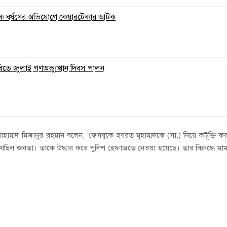
ুকে ধর্ষণের অভিযোগে কেয়ারটেকার আটক
বিতে জুলাই গণঅভ্যুত্থান দিবস পালন
) মোহাম্মদ মিজানুর রহমান বলেন, ‘ফেসবুকে হযরত মুহাম্মদকে (সা.) নিয়ে কটূক্তি ক
েছিল জনতা। তাকে উদ্ধার করে পুলিশ হেফাজতে নেওয়া হয়েছে। তার বিরুদ্ধে মা