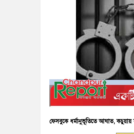
হাজীগঞ্জ ডিগ্রি কলেজ গভীর শ্রদ্ধার সঙ্গে জুলা
হাজীগঞ্জের যুবধারা সমবায় ক্ষুদ্রঋণ পুনরায় 
ফেসবুকে ধর্মানুভূতিতে আঘাত, কচুয়ায় যু