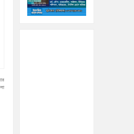
রার
মলা