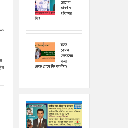
রোগের
কারণ ও
প্রতিকার
কি?
আটক
রক্তে
কোলে
স্টেরলের
দয়।
মাত্রা
বেড়ে গেলে কি করণীয়?
ড়ির