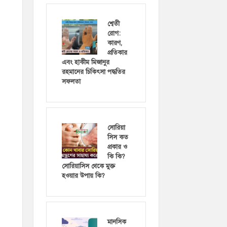
শ্বেতী
রোগ:
কারণ,
প্রতিকার
এবং হাকীম মিজানুর
রহমানের চিকিৎসা পদ্ধতির
সফলতা
সোরিয়া
সিস কত
প্রকার ও
কি কি?
সোরিয়াসিস থেকে মুক্ত
হওয়ার উপায় কি?
মানসিক