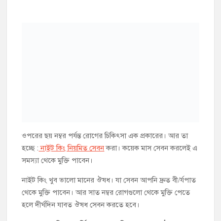
ঔষধ পেতে যোগাযোগ করুন :
হাকীম ডা. মিজানুর রহমান
(বিএসএস, ডিইউএমএস)
হাজীগঞ্জ, চাঁদপুর।
ইবনে সিনা হেলথ কেয়ার
একটি বিশ্বস্ত অনলাইন স্বাস্থ্যসেবা প্রতিষ্ঠান।
চিকিৎসকের মুঠোফোন
:
01762240650
(
ইমো, হোয়াটস অ্যাপ
)
ই-মেইল :
ibnsinahealthcare@gmail.com
সারাদেশে কুরিয়ার সার্ভিসে ঔষধ পাঠানো হয়।