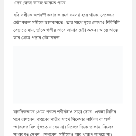
মানসিকভাবে প্রেমে পরলে শরীরটাও সাড়া দেবে। একটা জিনিষ
মনে রাখবেন, বাস্তবের নারীর সাথে সিনেমার নায়িকা বা প/র্ণ
স্টারদের মিল খুঁজতে যাবেন না। নিজের দিকে তাকান, নিজের
সাধারণত্ব দেখুন। দেখবেন, সঙ্গীকেও আর খারাপ লাগছে না।
কী করা উচিত নয় ?
অতিরিক্ত মাস্টারবেট করার অভ্যাস অবিলম্বে ত্যাগ করুন। আর
যাদের স্ত্রী আছে তাঁরা স্ত্রীর সাথেই যৌ/নজীবনে অভ্যস্ত হয়ে উঠুন।
বাজারে সাময়িকভাবে যৌ/ন ক্ষমতা বাড়ানোর কিছু ওষুধ পাওয়া
যায়, যেগুলো সেবনে ২৪ ঘণ্টার জন্য যৌ/ন ক্ষমতা বাড়ে।
এইধরনের ওষুধ মোটেও ব্যবহার করবেন না। এতে সাময়িক ক্ষমতা