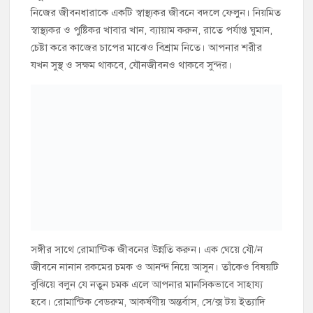
নিজের জীবনধারাকে একটি স্বাস্থ্যকর জীবনে বদলে ফেলুন। নিয়মিত
স্বাস্থ্যকর ও পুষ্টিকর খাবার খান, ব্যায়াম করুন, রাতে পর্যাপ্ত ঘুমান,
চেষ্টা করে কাজের চাপের মাঝেও বিশ্রাম নিতে। আপনার শরীর
যখন সুস্থ ও সক্ষম থাকবে, যৌনজীবনও থাকবে সুন্দর।
সঙ্গীর সাথে রোমান্টিক জীবনের উন্নতি করুন। এক ঘেয়ে যৌ/ন
জীবনে নানান রকমের চমক ও আনন্দ নিয়ে আসুন। তাঁকেও বিষয়টি
বুঝিয়ে বলুন যে নতুন চমক এলে আপনার মানসিকভাবে সাহায্য
হবে। রোমান্টিক বেডরুম, আকর্ষণীয় অন্তর্বাস, সে/ক্স টয় ইত্যাদি
এসব ক্ষেত্রে কাজে আসতে পারে।
যদি সঙ্গীকে অপছন্দ করার কারণে সমস্যা হয়ে থাকে, সেক্ষেত্রে
চেষ্টা করুন সঙ্গীকে ভালবাসতে। তার সাথে দূরে কোথাও নিরিবিলি
বেড়াতে যান, তাঁকে গভীর ভাবে জানার চেষ্টা করুন। আস্তে আস্তে
তার প্রেমে পড়ার চেষ্টা করুন।