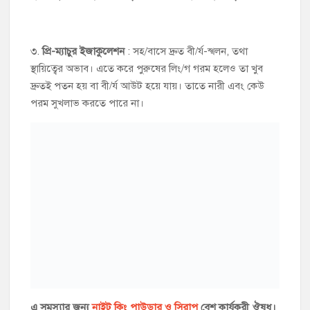
৩.
প্রি-ম্যাচুর ইজাকুলেশন
: সহ/বাসে দ্রুত বী/র্য-স্খলন, তথা
স্থায়িত্বের অভাব। এতে করে পুরুষের লিং/গ গরম হলেও তা খুব
দ্রুতই পতন হয় বা বী/র্য আউট হয়ে যায়। তাতে নারী এবং কেউ
পরম সুখলাভ করতে পারে না।
এ সমস্যার জন্য
নাইট কিং পাউডার ও সিরাপ
বেশ কার্যকরী ঔষধ।