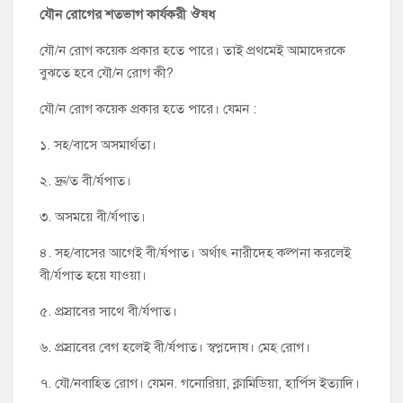
৬. প্রস্রাবের বেগ হলেই বী/র্যপাত। স্বপ্নদোষ। মেহ রোগ।
৭. যৌ/নবাহিত রোগ। যেমন. গনোরিয়া, ক্লামিডিয়া, হার্পিস ইত্যাদি।
ওপরের ছয় নম্বর পর্যন্ত রোগের চিকিৎসা এক প্রকারের। আর তা
হচ্ছে :
নাইট কিং নিয়মিত সেবন
করা। কয়েক মাস সেবন করলেই এ
সমস্যা থেকে মুক্তি পাবেন।
নাইট কিং খুব ভালো মানের ঔষধ। যা সেবন আপনি দ্রুত বী/র্যপাত
থেকে মুক্তি পাবেন। আর সাত নম্বর রোগগুলো থেকে মুক্তি পেতে
হলে দীর্ঘদিন যাবত ঔষধ সেবন করতে হবে।
সারাদেশে কুরিয়ার সার্ভিসের মাধ্যমে বিশ্বস্ততার সাথে ঔষধ
ডেলিভারী দেওয়া হয়।