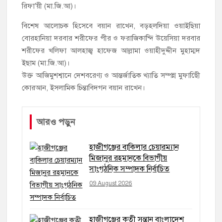
রিফা’য়ী (মা.জি.আ)।
বিশেষ আলোচক হিসেবে বয়ান রাখেন, বড়হলদিয়া ওয়াইছিয়া
বোরহানিয়া দরবার শরীফের পীর ও ফরাজিকান্দি উয়েসিয়া দরবার
শরীফের খলিফা আলহাজ্ব হাফেজ আল্লামা ওয়াহীদুদ্দীন মুহাম্মদ
ইছাম (মা.জি.আ)।
উক্ত আজিমুশশ্বানে দেশবরেণ্য ও আন্তর্জাতিক খ্যাতি সম্পন্ন মুফাছিীে
কোরআন, ইসলামিক চিন্তাবিদগন বয়ান রাখেন।
আরও পড়ুন
হাজীগঞ্জের বাকিলার চেয়ারম্যান
মিজানুর রহমানকে বিভাগীয়
সাংগঠনিক সম্পাদক নির্বাচিত
09 August 2026
হাজীগঞ্জের কৃতী সন্তান বাংলাদেশ