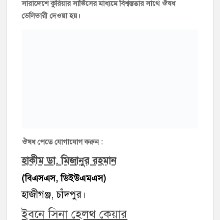
শ্বেতীরোগ
,
একজিমা
,
যৌনরোগ
,
পাইলস (ফিস্টুলা
)
ও
ডায়াবেটিসের
চিকিৎসক।
আরো পড়ুন : শ্বেতী রোগের কারণ, লক্ষ্মণ ও চিকিৎসা
আরো পড়ুন : মেহ-প্রমেহ ও প্রস্রাবে ক্ষয় রোগের প্রতিকার
আরো পড়ুন : অর্শ গেজ পাইলস বা ফিস্টুলা রোগের চিকিৎসা
আরো পড়ুন : ডায়াবেটিস প্রতিকারে শক্তিশালী ভেষজ ঔষধ
আরো পড়ুন : যৌন রোগের শতভাগ কার্যকরী ঔষধ
আরো পড়ুন : নারী-পুরুষের যৌন দুর্বলতা এবং চিকিৎসা
আরো পড়ুন : দীর্ঘস্থায়ী সহবাস করার উপায়
আরও পড়ুন: বীর্যমনি ফল বা মিরছিদানার উপকারিতা
Views: 2