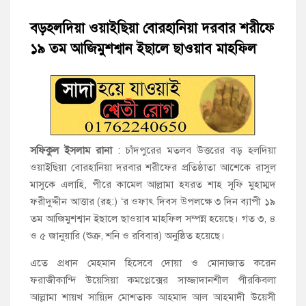
শাহরাস্তিতে মসজিদ কমিটি নিয়ে সংঘর্ষ, উভয় পক্ষের আহত ৫
বড়হলদিয়া ওয়াইছিয়া বোরহানিয়া দরবার শরীফে
১৯ তম আজিমুশশ্বান ইছালে ছাওয়াব মাহফিল
চাঁদপুরের শাহরাস্তিতে মাদকাসক্ত অবস্থায় নিজ ঘরে আগুন, যুবক গ্রেফতার
হাজীগঞ্জের টোরাগড় কাজী বাড়ি সড়কে রহিমা ভবনের প্রধান ফটক লক
করে চুরির চেষ্টা
হাজীগঞ্জ পৌরসভার মেয়র প্রার্থী অ্যাড. টিটু টোরাগড় পূর্বপাড়া জামে
সফিকুল ইসলাম রানা
: চাঁদপুরের মতলব উত্তরের বড় হলদিয়া
মসজিদে জুমা আদায়
ওয়াইছিয়া বোরহানিয়া দরবার শরীফের প্রতিষ্ঠাতা আশেকে রাসুল
মাসুকে এলাহি, পীরে কামেল আল্লামা হযরত শাহ সূফি মুহাম্মদ
হাজীগঞ্জে শিক্ষার্থীদের লেখাপড়ার মানোন্নয়নে ও উপস্থিতি নিশ্চিতকরণে
ফরীদুদ্দীন আত্তার (রহ:) ‘র ওফাৎ দিবস উপলক্ষে ৩ দিন ব্যাপী ১৯
অভিভাবক সমাবেশ
তম আজিমুশশ্বান ইছালে ছাওয়াব মাহফিল সম্পন্ন হয়েছে। গত ৩, ৪
ও ৫ জানুয়ারি (শুক্র, শনি ও রবিবার) অনুষ্ঠিত হয়েছে।
হাজীগঞ্জে অস্বাস্থ্যকর পরিবেশে খাবার প্রস্তুত: ২ হোটেলকে ৪৫ হাজার
টাকা জরিমানা
এতে প্রধান মেহমান হিসেবে দোয়া ও মোনাজাত করেন
ফরাজীকান্দি উয়েসিয়া কমপ্লেক্সের সাজ্জাদানশীল পীরকিবলা
আল্লামা শায়খ সায়্যিদ মোশতাক আহমাদ আল আহমাদী উয়েসী