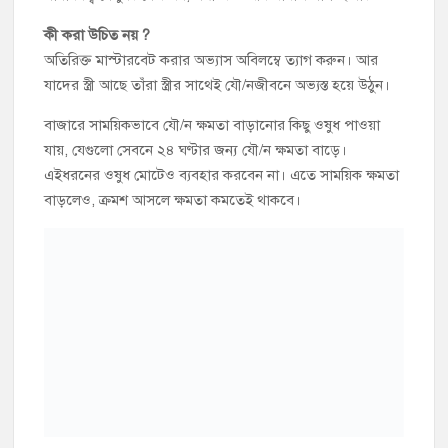
বাড়লেও, ক্রমশ আসলে ক্ষমতা কমতেই থাকবে।
যৌন রোগের শতভাগ কার্যকরী ঔষধ
যৌ/ন রোগ কয়েক প্রকার হতে পারে। তাই প্রথমেই আমাদেরকে
বুঝতে হবে যৌ/ন রোগ কী?
যৌ/ন রোগ কয়েক প্রকার হতে পারে। যেমন :
১. সহ/বাসে অসমার্থতা।
২. দ্রু/ত বী/র্যপাত।
৩. অসময়ে বী/র্যপাত।
৪. সহ/বাসের আগেই বী/র্যপাত। অর্থাৎ নারীদেহ কল্পনা করলেই
বী/র্যপাত হয়ে যাওয়া।
৫. প্রস্রাবের সাথে বী/র্যপাত।