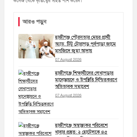
কলেজ থেকে কৃতিত্বের সহিত পাশ করেন।
আরও পড়ুন
হাজীগঞ্জ পৌরসভার মেয়র প্রার্থী
অ্যাড. টিটু টোরাগড় পূর্বপাড়া জামে
মসজিদে জুমা আদায়
07 August 2026
হাজীগঞ্জে শিক্ষার্থীদের লেখাপড়ার
মানোন্নয়নে ও উপস্থিতি নিশ্চিতকরণে
অভিভাবক সমাবেশ
07 August 2026
হাজীগঞ্জে অস্বাস্থ্যকর পরিবেশে
খাবার প্রস্তুত: ২ হোটেলকে ৪৫