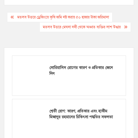
Post
মতলব উত্তরে ড্রেজিংয়ে কৃষি জমি নষ্ট করায় ৫০ হাজার টাকা জরিমানা
navigation
মতলব উত্তরে মেঘনা নদী থেকে অজ্ঞাত ব্যক্তির লাশ উদ্ধার
সোরিয়াসিস রোগের কারণ ও প্রতিকার জেনে
নিন
শ্বেতী রোগ: কারণ, প্রতিকার এবং হাকীম
মিজানুর রহমানের চিকিৎসা পদ্ধতির সফলতা