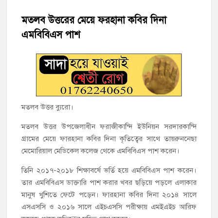
হাজীগঞ্জে ৬ বছরের শিশুকে ধর্ষণের অভিযোগে কেয়ারটেকার আটক
মতলব উত্তরের মেয়ে ফরহানা কবির দিনা
হাজীগঞ্জের রাজারগাঁও উবিতে জুলাই গণঅভ্যুত্থান দিবস পালন
এমবিবিএস পাশ
হাজীগঞ্জ সরকারি মডেল পাইলট হাই স্কুল অ্যান্ড কলেজে ‘জুলাই
গণঅভ্যুত্থান দিবস’ পালিত
‘জনগণের ভোটে নির্বাচিত হয়ে ফরিদগঞ্জের উন্নয়নে কাজ করছি’ :
আলহাজ্ব এমএ হান্নান এমপি
মতলব উত্তর ব্যুরো।
নৌ পুলিশ ফাঁড়ির নাকের ডগায় কারেন্ট জালের দাপট, মতলবে প্রকাশ্যে
মতলব উত্তর উপজেলাধীন ফরাজীকান্দি ইউনিয়ন সরদারকান্দি
নিষিদ্ধ জাল মেরামত ও মাছ শিকার
গ্রামের মেয়ে ফারহানা কবির দিনা কৃতিত্বের সাথে তায়রুননেছা
মেমোরিয়াল মেডিকেল কলেজ থেকে এমবিবিএস পাশ করেন।
‘জনগণের হাতে রাষ্ট্রের মালিকানা ফিরিয়ে দিতে বিএনপি সরকার
অঙ্গীকারাবদ্ধ’
তিনি ২০১৭-২০১৮ শিক্ষাবর্ষে ভর্তি হয়ে এমবিবিএস পাশ করেন।
তার এমবিবিএস ডাক্তারি পাশ করার খবর ছড়িয়ে পড়লে এলাকার
মতলব উত্তরে সোনালী লাইফ ইন্সুইরেন্স কোম্পানী লিমিটেডের মরণোত্তর
মানুষ খুশিতে ফেটে পড়েন। ফারহানা কবির দিনা ২০১৪ সালে
চেক বিতরণ
এসএসসি ও ২০১৬ সালে এইচএসসি পরীক্ষায় এমইএইচ আরিফ