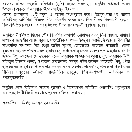
বক্তব্য রাখেন সহকারী কমিশনার (ভূমি) রহমত উল্লাহ। অনুষ্ঠান সঞ্চালনা করেন
উপজেলা একাডেমিক সুপারভাইজার সাইফুল ইসলাম।
মেলায় উপজেলার ১০টি স্কুল ও কলেজ অংশগ্রহণ করে। উদ্বোধনের পর প্রধান
অতিথিসহ অতিথিরা বিভিন্ন স্টল পরিদর্শন করেন এবং শিক্ষার্থীদের উদ্ভাবনী প্রকল্প,
বিজ্ঞানভিত্তিক গবেষণা ও প্রযুক্তিগত উদ্ভাবনের ভূয়সী প্রশংসা করেন।
অনুষ্ঠানে উপস্থিত ছিলেন পৌর বিএনপির সভাপতি মোহাম্মদ নান্নু মিয়া প্রধান, সাধারণ
সম্পাদক জাহাঙ্গীর আলম প্রধান, সাংগঠনিক সম্পাদক উজ্জ্বল ফরাজী, উপজেলা বিএনপির
সাংগঠনিক সম্পাদক মিয়া মঞ্জুর আমিন স্বপন, তোফায়েল আহমেদ পাটোয়ারী, জেলা
যুবদলের সহ-সভাপতি খায়রুল হাসান বেনু, উপজেলা যুবদলের ভারপ্রাপ্ত আহ্বায়ক রাশেদ
জামান টিপু, উপজেলা সেচ্ছাসেবক দলের আহ্বায়ক শাহজালাল প্রধান, যুগ্ম আহ্বায়ক ভিপি
মফিজুল ইসলাম শান্ত, উপজেলা ছাত্রদলের সদস্য সচিব জয়নাল পাটোয়ারী পিনু, পৌর
ছাত্রদলের আহ্বায়ক শাকিল খান সদস্য সচিব ফরহাদ হোসেন’সহ উপজেলা প্রশাসনের
বিভিন্ন দপ্তরের কর্মকর্তা, রাজনৈতিক নেতৃবৃন্দ, শিক্ষক-শিক্ষার্থী, অভিভাবক ও
গণমাধ্যমকর্মীরা।
অনুষ্ঠান শেষে স্টার্টআপ, সায়েন্স প্রজেক্ট ও ইনোভেশন আইডিয়া শোকেসিং প্রোগ্রামে
অংশগ্রহণকারী বিজয়ীদের মাঝে পুরস্কার বিতরণ করা হয়।
প্রকাশিত : শনিবার, ১৩ জুন ২০২৬ খ্রি