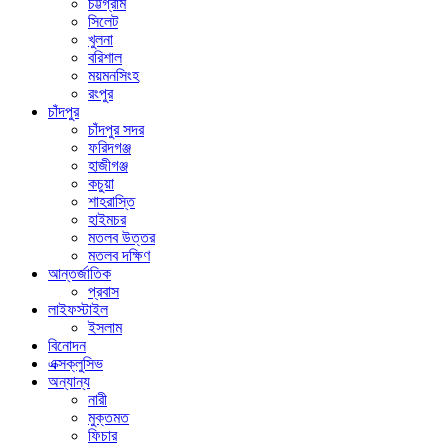
চট্টগ্রাম
সিলেট
খুলনা
বরিশাল
ময়মনসিংহ
রংপুর
চাঁদপুর
চাঁদপুর সদর
ফরিদগঞ্জ
হাজীগঞ্জ
কচুয়া
শাহরাস্তি
হাইমচর
মতলব উত্তর
মতলব দক্ষিণ
আন্তর্জাতিক
প্রবাস
লাইফস্টাইল
ইসলাম
বিনোদন
এক্সক্লুসিভ
অন্যান্য
নারী
মুক্তমত
ফিচার