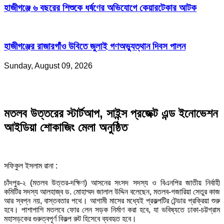
হাজীগঞ্জে ৬ বছরের শিশুকে ধর্ষণের অভিযোগে কেয়ারটেকার আটক
হাজীগঞ্জের রাজারগাঁও উবিতে জুলাই গণঅভ্যুত্থান দিবস পালন
Sunday, August 09, 2026
মতলব উত্তরের স্টার্টআপ, সাইন্স প্রজেক্ট এন্ড ইনোভেশন
আইডিয়া শোকাজিং মেলা অনুষ্ঠিত
সফিকুল ইসলাম রানা :
চাঁদপুর-২ (মতলব উত্তর-দক্ষিণ) আসনের সংসদ সদস্য ও বিএনপির জাতীয় নির্বাহী
কমিটির সদস্য আলহাজ্ব ড. মোহাম্মদ জালাল উদ্দিন বলেছেন, মতলব-গজারিয়া সেতুর কাজ
আর স্বপ্ন নয়, বাস্তবতার পথে। আগামী মাসের মধ্যেই প্রকল্পটির টেন্ডার প্রক্রিয়া শুরু
হবে। পাশাপাশি মতলবে ফোর লেন সড়ক নির্মাণ করা হবে, যা ভবিষ্যতে ঢাকা-চট্টগ্রাম
মহাসড়কের গুরুত্বপূর্ণ বিকল্প রুট হিসেবে ব্যবহৃত হবে।