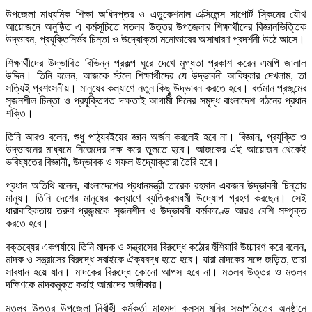
উপজেলা মাধ্যমিক শিক্ষা অধিদপ্তর ও এডুকেশনাল এক্সিলেন্স সাপোর্ট স্কিমের যৌথ
আয়োজনে অনুষ্ঠিত এ কর্মসূচিতে মতলব উত্তর উপজেলার শিক্ষার্থীদের বিজ্ঞানভিত্তিক
উদ্ভাবন, প্রযুক্তিনির্ভর চিন্তা ও উদ্যোক্তা মনোভাবের অসাধারণ প্রদর্শনী উঠে আসে।
শিক্ষার্থীদের উদ্ভাবিত বিভিন্ন প্রকল্প ঘুরে দেখে মুগ্ধতা প্রকাশ করেন এমপি জালাল
উদ্দিন। তিনি বলেন, আজকে স্টলে শিক্ষার্থীদের যে উদ্ভাবনী আবিষ্কার দেখলাম, তা
সত্যিই প্রশংসনীয়। মানুষের কল্যাণে নতুন কিছু উদ্ভাবন করতে হবে। বর্তমান প্রজন্মের
সৃজনশীল চিন্তা ও প্রযুক্তিগত দক্ষতাই আগামী দিনের সমৃদ্ধ বাংলাদেশ গঠনের প্রধান
শক্তি।
তিনি আরও বলেন, শুধু পাঠ্যবইয়ের জ্ঞান অর্জন করলেই হবে না। বিজ্ঞান, প্রযুক্তি ও
উদ্ভাবনের মাধ্যমে নিজেদের দক্ষ করে তুলতে হবে। আজকের এই আয়োজন থেকেই
ভবিষ্যতের বিজ্ঞানী, উদ্ভাবক ও সফল উদ্যোক্তারা তৈরি হবে।
প্রধান অতিথি বলেন, বাংলাদেশের প্রধানমন্ত্রী তারেক রহমান একজন উদ্ভাবনী চিন্তার
মানুষ। তিনি দেশের মানুষের কল্যাণে ব্যতিক্রমধর্মী উদ্যোগ গ্রহণ করছেন। সেই
ধারাবাহিকতায় তরুণ প্রজন্মকে সৃজনশীল ও উদ্ভাবনী কর্মকাণ্ডে আরও বেশি সম্পৃক্ত
করতে হবে।
বক্তব্যের একপর্যায়ে তিনি মাদক ও সন্ত্রাসের বিরুদ্ধে কঠোর হুঁশিয়ারি উচ্চারণ করে বলেন,
মাদক ও সন্ত্রাসের বিরুদ্ধে সবাইকে ঐক্যবদ্ধ হতে হবে। যারা মাদকের সঙ্গে জড়িত, তারা
সাবধান হয়ে যান। মাদকের বিরুদ্ধে কোনো আপস হবে না। মতলব উত্তর ও মতলব
দক্ষিণকে মাদকমুক্ত করাই আমাদের অঙ্গীকার।
মতলব উত্তর উপজেলা নির্বাহী কর্মকর্তা মাহমুদা কুলসুম মনির সভাপতিত্বে অনুষ্ঠানে