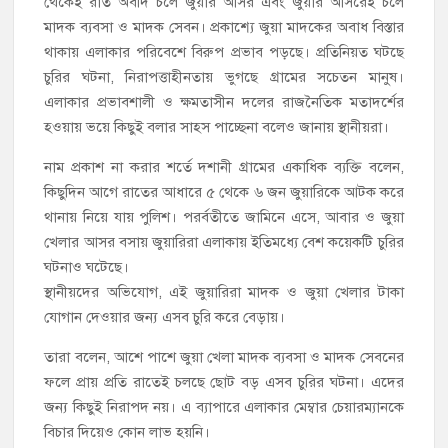
থেকেই রাত অবদি চলে জুয়ার আসর এবং জুয়ার আসরেই চলে
মাদক ব্যবসা ও মাদক সেবন। প্রকাশ্যে জুয়া মাদকের অবাধ বিস্তার
থাকায় এলাকার পরিবেশে বিরুপ প্রভাব পড়ছে। প্রতিনিয়ত ঘটছে
চুরির ঘটনা, নিরাপত্তাহীনতায় ভুগছে গ্রামের সচেতন মানুষ।
এলাকার প্রভাবশালী ও ক্ষমতাসীন দলের রাজনৈতিক মতাদর্শের
হওয়ায় ভয়ে কিছুই বলার সাহস পাচ্ছেনা বলেও জানায় স্থানীয়রা।
নাম প্রকাশ না করার শর্তে দশানী গ্রামের একাধিক ব্যক্তি বলেন,
কিছুদিন আগে রাতের আধারে ৫ থেকে ৬ জন জুয়ারিকে আটক করে
থানায় নিয়ে যায় পুলিশ। পরর্বতীতে জামিনে এসে, আবার ও জুয়া
খেলার আসর বসায় জুয়ারিরা এলাকায় ইতিমধ্যে বেশ কয়েকটি চুরির
ঘটনাও ঘটেছে।
স্থানীয়দের অভিযোগ, এই জুয়ারিরা মাদক ও জুয়া খেলার টাকা
যোগান দেওয়ার জন্য এসব চুরি করে বেড়ায়।
তারা বলেন, আশে পাশে জুয়া খেলা মাদক ব্যবসা ও মাদক সেবনের
ফলে প্রায় প্রতি রাতেই চলছে ছোট বড় এসব চুরির ঘটনা। এদের
জন্য কিছুই নিরাপদ নয়। এ ব্যাপারে এলাকার মেম্বার চেয়ারম্যানকে
বিচার দিয়েও কোন লাভ হয়নি।