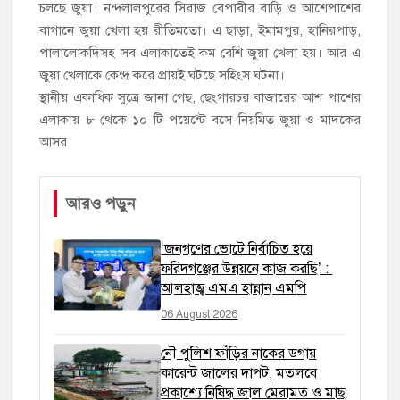
চলছে জুয়া। নন্দলালপুরের সিরাজ বেপারীর বাড়ি ও আশেপাশের
বাগানে জুয়া খেলা হয় রীতিমতো। এ ছাড়া, ইমামপুর, হানিরপাড়,
পালালোকদিসহ সব এলাকাতেই কম বেশি জুয়া খেলা হয়। আর এ
জুয়া খেলাকে কেন্দ্র করে প্রায়ই ঘটছে সহিংস ঘটনা।
স্থানীয় একাধিক সুত্রে জানা গেছ, ছেংগারচর বাজারের আশ পাশের
এলাকায় ৮ থেকে ১০ টি পয়েন্টে বসে নিয়মিত জুয়া ও মাদকের
আসর।
আরও পড়ুন
‘জনগণের ভোটে নির্বাচিত হয়ে
ফরিদগঞ্জের উন্নয়নে কাজ করছি’ :
আলহাজ্ব এমএ হান্নান এমপি
06 August 2026
নৌ পুলিশ ফাঁড়ির নাকের ডগায়
কারেন্ট জালের দাপট, মতলবে
প্রকাশ্যে নিষিদ্ধ জাল মেরামত ও মাছ