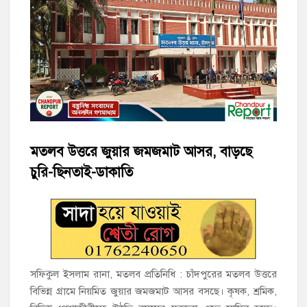
মতলব উত্তরে সোনালী লাইফ ইন্সুইরেন্স কোম্পানী লিমিটেডের মরণোত্তর
চেক বিতরণ
হাজীগঞ্জ ডিগ্রি কলেজ গভীর শ্রদ্ধার সঙ্গে জুলাই গণঅভ্যুত্থানের সকল
শহীদকে স্মরণ
হাজীগঞ্জের যুবধারা সমবায় ক্ষুদ্রঋণ পুনরায় চালু করে মানুষের আমানতের
টাকা পরিশোধ করা হবে
মতলব উত্তরে জুয়ার জমজমাট আসর, বাড়ছে
হাজীগঞ্জের বাকিলা উবির অভিভাবক সদস্য হোসেন মোল্লা লিটন সম্মাননা
চুরি-ছিনতাই-ডাকাতি
পেলেন
গণঅভ্যুত্থান দিবসে ফরিদগঞ্জ মাদ্রাসা মাঠে বিএনপির গণসমাবেশ
হাজীগঞ্জের ২নং দক্ষিণ পশ্চিম রাজারগাঁও সপ্রাবিতে মা সমাবেশ ও
পরিচিতি সভা
সফিকুল ইসলাম রানা, মতলব প্রতিনিধি : চাঁদপুরের মতলব উত্তরে
চাঁদপুর জেলা জিয়া সাইবার ফোর্সের সভাপতি হাজীগঞ্জের কৃতী সন্তান
বিভিন্ন গ্রামে নিয়মিত জুয়ার জমজমাট আসর বসছে। কৃষক, শ্রমিক,
এসএম সবুজ হোসেন