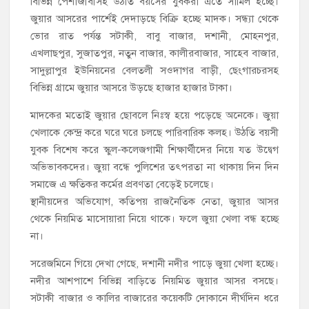
বিভিন্ন পেশাজীবীসহ উঠতি বয়সের যুবকরা এতে সামিল হচ্ছে।
জুয়ার আসরের পার্শেই দেদাড়ছে বিক্রি হচ্ছে মাদক। সন্ধ্যা থেকে
ভোর রাত পর্যন্ত সটাকী, বাবু বাজার, দশানী, মোহনপুর,
এখলাছপুর, সুজাতপুর, নতুন বাজার, কালীরবাজার, সাহেব বাজার,
সাদুল্লাপুর ইউনিয়নের বেলতলী সওদাগর বাড়ী, ছেংগারচরসহ
বিভিন্ন গ্রামে জুয়ার আসরে উড়ছে হাজার হাজার টাকা।
মাদকের মতোই জুয়ার ছোবলে নিঃস্ব হয়ে পড়েছে অনেকে। জুয়া
খেলাকে কেন্দ্র করে ঘরে ঘরে চলছে পারিবারিক কলহ। উঠতি বয়সী
যুবক বিশেষ করে স্কুল-কলেজগামী শিক্ষার্থীদের নিয়ে যত উদ্বেগ
অভিভাবকদের। জুয়া বন্ধে পুলিশের তৎপরতা না থাকায় দিন দিন
সমাজে এ ক্ষতিকর কর্মের প্রবণতা বেড়েই চলেছে।
স্থানীয়দের অভিযোগ, কতিপয় রাজনৈতিক নেতা, জুয়ার আসর
থেকে নিয়মিত মাসোয়ারা নিয়ে থাকে। ফলে জুয়া খেলা বন্ধ হচ্ছে
না।
সরেজমিনে গিয়ে দেখা গেছে, দশানী নদীর পাড়ে জুয়া খেলা হচ্ছে।
নদীর আশপাশে বিভিন্ন বাড়িতে নিয়মিত জুয়ার আসর বসছে।
সটাকী বাজার ও কালির বাজারের কয়েকটি দোকানে দীর্ঘদিন ধরে