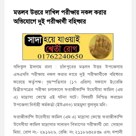
হাজীগঞ্জে শিক্ষার্থীদের লেখাপড়ার মানোন্নয়নে ও উপস্থিতি নিশ্চিতকরণে
অভিভাবক সমাবেশ
মতলব উত্তরে দাখিল পরীক্ষায় নকল করার
অভিযোগে দুই পরীক্ষার্থী বহিষ্কার
হাজীগঞ্জে অস্বাস্থ্যকর পরিবেশে খাবার প্রস্তুত: ২ হোটেলকে ৪৫ হাজার
টাকা জরিমানা
হাজীগঞ্জে ৬ বছরের শিশুকে ধর্ষণের অভিযোগে কেয়ারটেকার আটক
হাজীগঞ্জের রাজারগাঁও উবিতে জুলাই গণঅভ্যুত্থান দিবস পালন
সফিকুল ইসলাম রানা : চাঁদপুরের মতলব উত্তর উপজেলায়
হাজীগঞ্জ সরকারি মডেল পাইলট হাই স্কুল অ্যান্ড কলেজে ‘জুলাই
এসএসসি পরীক্ষায় নকল করার দায়ে দুই পরীক্ষার্থীকে বহিষ্কার
গণঅভ্যুত্থান দিবস’ পালিত
করেছে কর্তৃপক্ষ। বৃহস্পতিবার (১৭ এপ্রিল) সকালে ইংরেজি
দ্বিতীয়পত্রের পরীক্ষা চলাকালে ফরাজীকান্দি উয়েসীয়া কামিল (এম
‘জনগণের ভোটে নির্বাচিত হয়ে ফরিদগঞ্জের উন্নয়নে কাজ করছি’ :
এ) মাদ্রাসা কেন্দ্রে এই ঘটনা ঘটে। বিষয়টি নিশ্চিত করছেন
আলহাজ্ব এমএ হান্নান এমপি
উপজেলা নির্বাহী কর্মকর্তা (ইউএনও) মাহমুদা কুলসুম মনি।
ফরাজীকান্দি উয়েসীয়া কামিল (এম এ) মাদ্রাসা কেন্দ্রে ফরাজীকান্দি
নৌ পুলিশ ফাঁড়ির নাকের ডগায় কারেন্ট জালের দাপট, মতলবে প্রকাশ্যে
নিষিদ্ধ জাল মেরামত ও মাছ শিকার
উযেসীয়া কামিল মাদ্রাসার সাধারণ বিভাগের পরীক্ষার্থী মো. সোহান
মিয়া, রোল নং- ২৯১৬২৬, রেজি: নং ২১১৮৬৩২৪৩৯ এবং দশানী