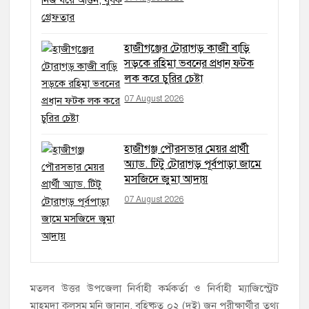
হাজীগঞ্জের টোরাগড় কাজী বাড়ি
সড়কে রহিমা ভবনের প্রধান ফটক
লক করে চুরির চেষ্টা
07 August 2026
হাজীগঞ্জ পৌরসভার মেয়র প্রার্থী
অ্যাড. টিটু টোরাগড় পূর্বপাড়া জামে
মসজিদে জুমা আদায়
07 August 2026
মতলব উত্তর উপজেলা নির্বাহী কর্মকর্তা ও নির্বাহী ম্যাজিস্ট্রেট
মাহমুদা কুলসুম মনি জানান, বহিষ্কৃত ০২ (দুই) জন পরীক্ষার্থীর তথ্য