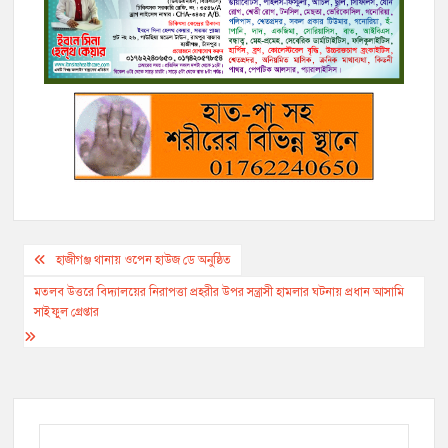
b
t
L
l
r
e
g
s
e
o
e
i
n
r
A
o
r
n
g
a
p
k
k
e
m
p
r
Post
হাজীগঞ্জ থানায় ওপেন হাউজ ডে অনুষ্ঠিত
navigation
মতলব উত্তরে বিদ্যালয়ের নিরাপত্তা প্রহরীর উপর সন্ত্রাসী হামলার ঘটনায় প্রধান আসামি
সাইফুল গ্রেপ্তার