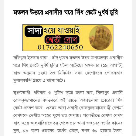
মতলব উত্তরে প্রবাসীর ঘরে সিঁধ কেটে দুর্ধর্ষ চুরি
হাজীগঞ্জে শিক্ষার্থীদের লেখাপড়ার মানোন্নয়নে ও উপস্থিতি নিশ্চিতকরণে
অভিভাবক সমাবেশ
হাজীগঞ্জে অস্বাস্থ্যকর পরিবেশে খাবার প্রস্তুত: ২ হোটেলকে ৪৫ হাজার
টাকা জরিমানা
হাজীগঞ্জে ৬ বছরের শিশুকে ধর্ষণের অভিযোগে কেয়ারটেকার আটক
সফিকুল ইসলাম রানা : চাঁদপুরের মতলব উত্তর উপজেলায় প্রবাসীর
ঘরে সিঁধ কেটে দুর্ধর্ষ চুরির ঘটনা ঘটেছে। মঙ্গলবার (১৯ আগস্ট)
হাজীগঞ্জের রাজারগাঁও উবিতে জুলাই গণঅভ্যুত্থান দিবস পালন
রাত অনুমান ১২টা ৩০ মিনিটের সময় ছেংগারচর পৌরসভার
দুলালকান্দি গ্রামে এ ঘটনা ঘটে।
হাজীগঞ্জ সরকারি মডেল পাইলট হাই স্কুল অ্যান্ড কলেজে ‘জুলাই
গণঅভ্যুত্থান দিবস’ পালিত
ভুক্তভোগী পরিবার ও পুলিশ সূত্রে জানা যায়, সিঙ্গাপুর প্রবাসী
রোকনুজ্জামানের বসতঘরে ওই রাতে অজ্ঞাতনামা চোরেরা সিঁধ
‘জনগণের ভোটে নির্বাচিত হয়ে ফরিদগঞ্জের উন্নয়নে কাজ করছি’ :
কেটে প্রবেশ করে। এসময় তারা প্রবাসী রোকনুজ্জামানের স্ত্রী রেশমা
আলহাজ্ব এমএ হান্নান এমপি
বেগমকে দেশীয় অস্ত্রের মুখে ভয় দেখায়। পরবর্তীতে রেশমা বেগম
বাধ্য হয়ে আলমারির ভেতর থেকে ০৮ আনা ওজনের স্বর্ণের কানের
দুল, ০৯ আনা ওজনের স্বর্ণের চেইন, নগদ ৩০ হাজার টাকা,