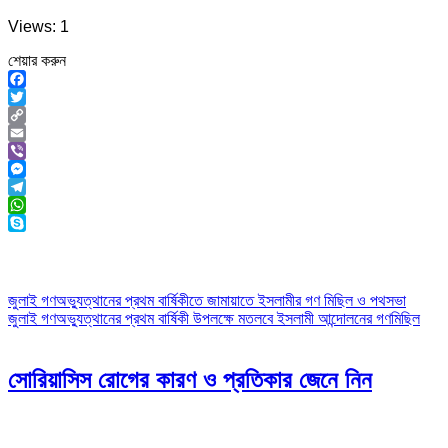
Views: 1
শেয়ার করুন
Facebook
Twitter
Copy
Link
Email
Viber
Messenger
Telegram
WhatsApp
Skype
Post
জুলাই গণঅভ্যুত্থানের প্রথম বার্ষিকীতে জামায়াতে ইসলামীর গণ মিছিল ও পথসভা
জুলাই গণঅভ্যুত্থানের প্রথম বার্ষিকী উপলক্ষে মতলবে ইসলামী আন্দোলনের গণমিছিল
navigation
সোরিয়াসিস রোগের কারণ ও প্রতিকার জেনে নিন