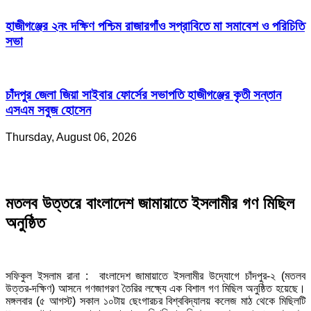
হাজীগঞ্জের ২নং দক্ষিণ পশ্চিম রাজারগাঁও সপ্রাবিতে মা সমাবেশ ও পরিচিতি
সভা
চাঁদপুর জেলা জিয়া সাইবার ফোর্সের সভাপতি হাজীগঞ্জের কৃতী সন্তান
এসএম সবুজ হোসেন
Thursday, August 06, 2026
মতলব উত্তরে বাংলাদেশ জামায়াতে ইসলামীর গণ মিছিল
অনুষ্ঠিত
সফিকুল ইসলাম রানা : বাংলাদেশ জামায়াতে ইসলামীর উদ্যোগে চাঁদপুর-২ (মতলব
উত্তর-দক্ষিণ) আসনে গণজাগরণ তৈরির লক্ষ্যে এক বিশাল গণ মিছিল অনুষ্ঠিত হয়েছে।
মঙ্গলবার (৫ আগস্ট) সকাল ১০টায় ছেংগারচর বিশ্ববিদ্যালয় কলেজ মাঠ থেকে মিছিলটি