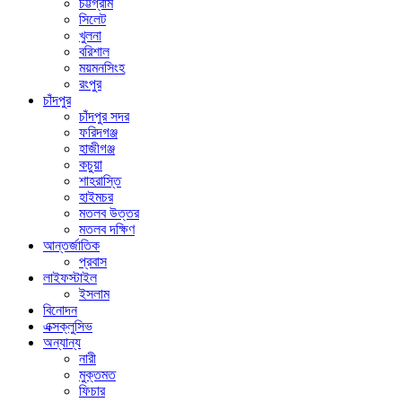
চট্টগ্রাম
সিলেট
খুলনা
বরিশাল
ময়মনসিংহ
রংপুর
চাঁদপুর
চাঁদপুর সদর
ফরিদগঞ্জ
হাজীগঞ্জ
কচুয়া
শাহরাস্তি
হাইমচর
মতলব উত্তর
মতলব দক্ষিণ
আন্তর্জাতিক
প্রবাস
লাইফস্টাইল
ইসলাম
বিনোদন
এক্সক্লুসিভ
অন্যান্য
নারী
মুক্তমত
ফিচার