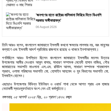
‘জনগণের হাতে রাষ্ট্রের মালিকানা ফিরিয়ে দিতে বিএনপি
সরকার অঙ্গীকারাবদ্ধ’
06 August 2026
তিনি আরও বলেন, বাংলাদেশ জামায়াতে ইসলামী কখনো ক্ষমতার লালসায় নয়, বরং মানুষের
কল্যাণে এবং ইসলামী আদর্শ প্রতিষ্ঠায় রাজপথে রয়েছে ও থাকবে ইনশাআল্লাহ।
গণমিছিলে আরও উপস্থিত ছিলেন বাংলাদেশ জামায়াতে ইসলামীর মতলব উত্তর
উপজেলার আমীর দেওয়ান আবুল বাসার, সাধারণ সম্পাদক মেহেদী হাসান নাজির, পৌর
জামায়াতের সভাপতি মাওলানা এস.এম. রবিউল আলম, সাধারণ সম্পাদক শাহজালাল
প্রধান, ওলামা পরিষদের সভাপতি মো. হোসাইন আহমেদ ও যুব বিভাগের সভাপতি মো.
ইসমাইল হোসেন।
এছাড়াও উপজেলার বিভিন্ন ইউনিয়ন ও ওয়ার্ড শাখা থেকে আগত প্রায় এক হাজার
নেতাকর্মী স্বতঃস্ফূর্তভাবে অংশ নেন এই কর্মসূচিতে।
মঙ্গলবার, ০৫ আগস্ট ২০২৫ খ্রি., ২০ শ্রাবণ ১৪৩২ বঙ্গাব্দ