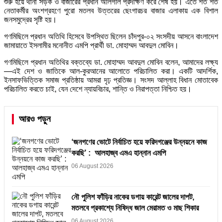
শুরু হয়ে থানা সড়ক ও বাজারের প্রধান অলিগলি প্রদক্ষিণ করে শেষ হয়। এতে শত শত
নেতাকর্মীর অংশগ্রহণে পুরো মতলব উত্তরের ছেংগারচর বাজার এলাকায় এক বিশাল
জনসমুদ্রের সৃষ্টি হয়।
গণমিছিলে প্রধান অতিথি হিসেবে উপস্থিত ছিলেন চাঁদপুর-০২ সংসদীয় আসনে বাংলাদেশ
জামায়াতে ইসলামীর মনোনীত এমপি প্রার্থী ডা. মোহাম্মদ আবদুল মোবিন।
গণমিছিলে প্রধান অতিথির বক্তব্যে ডা. মোহাম্মদ আবদুল মোবিন বলেন, আমাদের লক্ষ্য
—এই দেশ ও জাতিকে আল-কুরআনের আলোতে পরিচালিত করা। একটি আদর্শিক,
ইনসাফভিত্তিক সমাজ প্রতিষ্ঠায় আমরা দৃঢ় প্রতিজ্ঞ। সংসদ আল্লাহ বিধান মোতাবেক
পরিচালিত করতে চাই, যেন দেশে ন্যায়বিচার, শান্তি ও নিরাপত্তা নিশ্চিত হয়।
আরও পড়ুন
‘জনগণের ভোটে নির্বাচিত হয়ে ফরিদগঞ্জের উন্নয়নে কাজ
করছি’ : আলহাজ্ব এমএ হান্নান এমপি
06 August 2026
নৌ পুলিশ ফাঁড়ির নাকের ডগায় কারেন্ট জালের দাপট,
মতলবে প্রকাশ্যে নিষিদ্ধ জাল মেরামত ও মাছ শিকার
06 August 2026