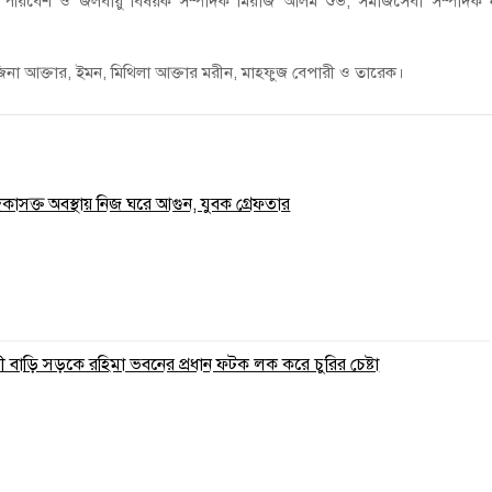
পরিবেশ ও জলবায়ু বিষয়ক সম্পাদক মিরাজ আলম শুভ, সমাজসেবা সম্পাদক ন
, রুজিনা আক্তার, ইমন, মিথিলা আক্তার মরীন, মাহফুজ বেপারী ও তারেক।
াদকাসক্ত অবস্থায় নিজ ঘরে আগুন, যুবক গ্রেফতার
 বাড়ি সড়কে রহিমা ভবনের প্রধান ফটক লক করে চুরির চেষ্টা