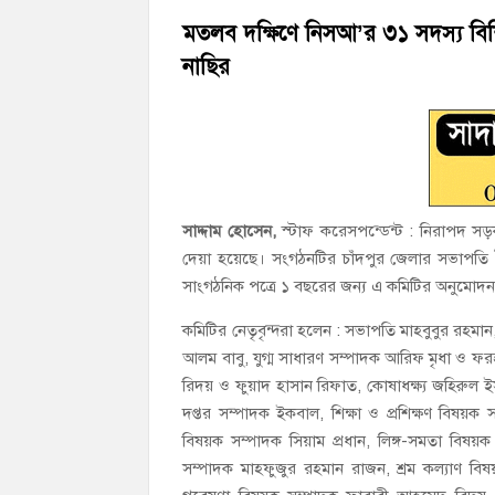
‘জনগণের ভোটে নির্বাচিত হয়ে ফরিদগঞ্জের উন্ন
মতলব দক্ষিণে নিসআ’র ৩১ সদস্য বিশ
নাছির
নৌ পুলিশ ফাঁড়ির নাকের ডগায় কারেন্ট জালের দ
সাদ্দাম হোসেন,
স্টাফ করেসপন্ডেন্ট : নিরাপদ স
দেয়া হয়েছে। সংগঠনটির চাঁদপুর জেলার সভাপতি স
সাংগঠনিক পত্রে ১ বছরের জন্য এ কমিটির অনুমোদন 
কমিটির নেতৃবৃন্দরা হলেন : সভাপতি মাহবুবুর রহ
আলম বাবু, যুগ্ম সাধারণ সম্পাদক আরিফ মৃধা ও ফ
রিদয় ও ফুয়াদ হাসান রিফাত, কোষাধক্ষ্য জহিরুল ই
দপ্তর সম্পাদক ইকবাল, শিক্ষা ও প্রশিক্ষণ বিষয়ক 
বিষয়ক সম্পাদক সিয়াম প্রধান, লিঙ্গ-সমতা বিষয়ক 
সম্পাদক মাহফুজুর রহমান রাজন, শ্রম কল্যাণ 