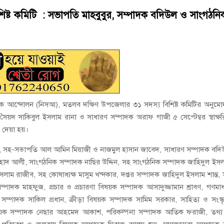
য়নে কাজ করছি’ : আলহাজ্ব এমএ হান্নান এমপি
িষ্ট কমিটি : সভাপতি মাহবুবুর, সম্পাদক বদিউল ও সাংগঠনি
াপট, মতলবে প্রকাশ্যে নিষিদ্ধ জাল মেরামত ও মাছ শিকার
ড়ক আন্দোলন (নিসআ), মতলব দক্ষিণ উপজেলার ৩১ সদস্য বিশিষ্ট কমিটির অনুম
ৈয়দ সাকিবুল ইসলাম রানা ও সাধারণ সম্পাদক অরাফ গাজী ৫ সেপ্টেম্বর স্বাক্ষ
দেয়া হয়।
মান, সহ-সভাপতি আল আমিন মিয়াজী ও নাজমুল হাসান জাবেদ, সাধারণ সম্পাদক বদ
রহাদ আলী, সাংগঠনিক সম্পাদক নাছির উদ্দিন, সহ সাংগঠনিক সম্পাদক জাহিদুল ইস
সলাম রাজীব, সহ কোষাধ্যক্ষ মাসুম খন্দকার, দপ্তর সম্পাদক জাহিদুল ইসলাম শান্ত,
সম্পাদক মাহফুজ, প্রচার ও প্রচারণা বিষয়ক সম্পাদক আসাদুজ্জামান শ্রাবণ, গণমাধ
সম্পাদক সাকিল প্রধান, ক্রীড়া বিষয়ক সম্পাদক সামিম সরকার, সাহিত্য ও সংস্ক
বিষয়ক সম্পাদক নেছার আহমেদ আকাশ, পরিকল্পনা সম্পাদক আতিক ফরাজী, তথ্