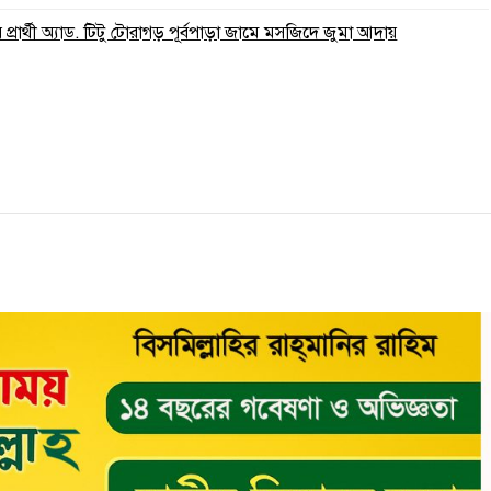
্রার্থী অ্যাড. টিটু টোরাগড় পূর্বপাড়া জামে মসজিদে জুমা আদায়