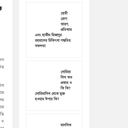
ক
শ্বেতী
রোগ:
কারণ,
প্রতিকার
এবং হাকীম মিজানুর
রহমানের চিকিৎসা পদ্ধতির
সফলতা
োদন
রিত
সোরিয়া
সিস কত
প্রকার ও
িউল
কি কি?
লাম
সোরিয়াসিস থেকে মুক্ত
হওয়ার উপায় কি?
 সহ
্যম
ৃতি
য ও
মানসিক