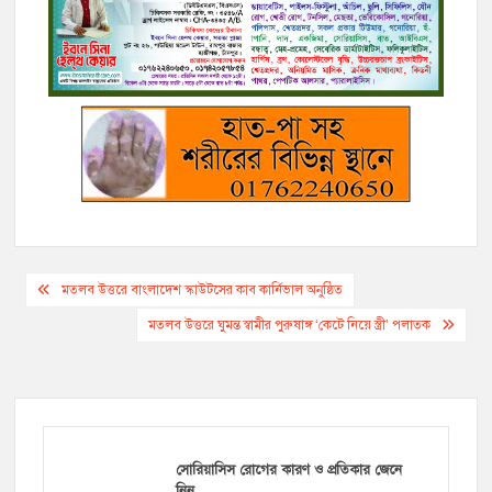
b
t
L
l
r
e
g
s
e
o
e
i
n
r
A
o
r
n
g
a
p
k
k
e
m
p
r
Post
মতলব উত্তরে বাংলাদেশ স্কাউটসের কাব কার্নিভাল অনুষ্ঠিত
navigation
মতলব উত্তরে ঘুমন্ত স্বামীর পুরুষাঙ্গ ‘কেটে নিয়ে স্ত্রী’ পলাতক
সোরিয়াসিস রোগের কারণ ও প্রতিকার জেনে
নিন