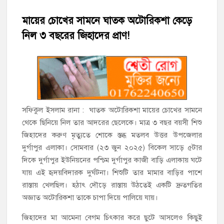
মায়ের চোখের সামনে ঘাতক অটোরিকশা কেড়ে
‘জনগণের হাতে রাষ্ট্রের মালিকানা ফিরিয়ে দিতে বিএনপি সরকার
নিল ৩ বছরের জিহাদের প্রাণ!
অঙ্গীকারাবদ্ধ’
মতলব উত্তরে সোনালী লাইফ ইন্সুইরেন্স কোম্পানী লিমিটেডের মরণোত্তর
চেক বিতরণ
হাজীগঞ্জ ডিগ্রি কলেজ গভীর শ্রদ্ধার সঙ্গে জুলাই গণঅভ্যুত্থানের সকল
শহীদকে স্মরণ
সফিকুল ইসলাম রানা : ঘাতক অটোরিকশা মায়ের চোখের সামনে
থেকে ছিনিয়ে নিল তার আদরের ছেলেকে। মাত্র ৩ বছর বয়সী শিশু
হাজীগঞ্জের যুবধারা সমবায় ক্ষুদ্রঋণ পুনরায় চালু করে মানুষের আমানতের
জিহাদের করুণ মৃত্যুতে শোকে স্তব্ধ মতলব উত্তর উপজেলার
টাকা পরিশোধ করা হবে
দুর্গাপুর এলাকা। সোমবার (২৩ জুন ২০২৫) বিকেল সাড়ে ৫টার
দিকে দুর্গাপুর ইউনিয়নের পশ্চিম দুর্গাপুর কাজী বাড়ি এলাকায় ঘটে
হাজীগঞ্জের বাকিলা উবির অভিভাবক সদস্য হোসেন মোল্লা লিটন সম্মাননা
যায় এই হৃদয়বিদারক দুর্ঘটনা। শিশুটি তার মামার বাড়ির পাশে
পেলেন
রাস্তায় খেলছিল। হঠাৎ দৌড়ে রাস্তায় উঠতেই একটি দ্রুতগতির
গণঅভ্যুত্থান দিবসে ফরিদগঞ্জ মাদ্রাসা মাঠে বিএনপির গণসমাবেশ
অজ্ঞাত অটোরিকশা তাকে চাপা দিয়ে পালিয়ে যায়।
জিহাদের মা আমেনা বেগম চিৎকার করে ছুটে আসলেও কিছুই