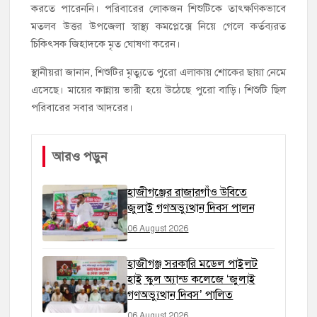
করতে পারেননি। পরিবারের লোকজন শিশুটিকে তাৎক্ষণিকভাবে
মতলব উত্তর উপজেলা স্বাস্থ্য কমপ্লেক্সে নিয়ে গেলে কর্তব্যরত
চিকিৎসক জিহাদকে মৃত ঘোষণা করেন।
স্থানীয়রা জানান, শিশুটির মৃত্যুতে পুরো এলাকায় শোকের ছায়া নেমে
এসেছে। মায়ের কান্নায় ভারী হয়ে উঠেছে পুরো বাড়ি। শিশুটি ছিল
পরিবারের সবার আদরের।
আরও পড়ুন
হাজীগঞ্জের রাজারগাঁও উবিতে
জুলাই গণঅভ্যুত্থান দিবস পালন
06 August 2026
হাজীগঞ্জ সরকারি মডেল পাইলট
হাই স্কুল অ্যান্ড কলেজে ‘জুলাই
গণঅভ্যুত্থান দিবস’ পালিত
06 August 2026