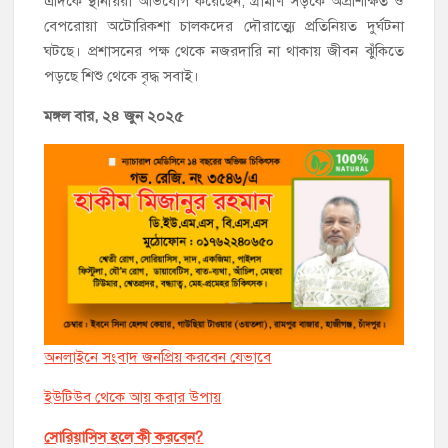
এদিকে স্থানীয়রা অভিযোগ করেছেন, গ্রামীণ সড়কে অপ্রশিক্ষিত ও
বেপরোয়া অটোরিকশা চালকদের দৌরাত্ম্যে প্রতিনিয়ত দুর্ঘটনা
ঘটছে। প্রশাসনের পক্ষ থেকে নজরদারি না থাকায় জীবন ঝুঁকিতে
পড়ছে শিশু থেকে বৃদ্ধ সবাই।
মঙ্গল বার, ২৪ জুন ২০২৫
অনলাইনে সংবাদ জনপ্রিয় করবেন যেভাবে
ইউটিউব থেকে আয় করার উপায়
সোরিয়াসিস হলে কী করবেন?