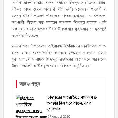
আগামী দ্বাদশ জাতীয় সংসদ নির্বাচনে চাঁদপুর-২ (মতলব উত্তর-
হাজীগঞ্জে অস্বাস্থ্যকর পরিবেশে খাবার প্রস্তুত: ২ হোটেলকে ৪৫ হাজার
টাকা জরিমানা
দক্ষিন) আসন থেকে আওয়ামী লীগ দলীয় মনোনয়ন প্রত্যাশী ও
মতলব উত্তর উপজেলা পরিষদের সাবেক চেয়ারম্যান ও উপজেলা
আওয়ামী লীগের যুগ্ম সাধারণ সম্পাদক মিজানুর রহমান (এসি
হাজীগঞ্জে ৬ বছরের শিশুকে ধর্ষণের অভিযোগে কেয়ারটেকার আটক
মিজান) এর প্রতি মতলব উত্তর উপজেলার মুক্তিযোদ্ধারা স্বতস্ফুর্ত
হাজীগঞ্জের রাজারগাঁও উবিতে জুলাই গণঅভ্যুত্থান দিবস পালন
সমর্থন জানিয়েছেন।
মতলব উত্তর উপজেলার জহিরাবাদ ইউনিয়নের সানকিভাঙ্গা গ্রামে
হাজীগঞ্জ সরকারি মডেল পাইলট হাই স্কুল অ্যান্ড কলেজে ‘জুলাই
গণঅভ্যুত্থান দিবস’ পালিত
দ্বাদশ জাতীয় সংসদ নির্বাচন উপলক্ষে উপজেলা আওয়ামী লীগের
যুগ্ম সাধারণ সম্পাদক মিজানুর রহমানের আয়োজনে সরকারের
‘জনগণের ভোটে নির্বাচিত হয়ে ফরিদগঞ্জের উন্নয়নে কাজ করছি’ :
উন্নয়ন প্রচারণা ও বীর মুক্তিযোদ্ধা সমাবেশে অনুষ্ঠিত হয়।
আলহাজ্ব এমএ হান্নান এমপি
আরও পড়ুন
নৌ পুলিশ ফাঁড়ির নাকের ডগায় কারেন্ট জালের দাপট, মতলবে প্রকাশ্যে
নিষিদ্ধ জাল মেরামত ও মাছ শিকার
চাঁদপুরের শাহরাস্তিতে মাদকাসক্ত
অবস্থায় নিজ ঘরে আগুন, যুবক
গ্রেফতার
07 August 2026