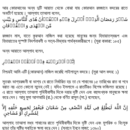
আর কোরআনের অন্য দুটি আয়াত থেকে বোঝা যায় কোরআন রমজানে কদরের রাতে
অবতীর্ণ হয়েছে। আল্লাহ তাআলা বলেন,
شَهۡرُ رَمَضَانَ الَّذِیۡۤ اُنۡزِلَ فِیۡهِ الۡقُرۡاٰنُ هُدًی لِّلنَّاسِ وَ بَیِّنٰتٍ
مِّنَ الۡهُدٰی وَ الۡفُرۡقَانِ
রমজান মাস, যাতে কুরআন নাজিল করা হয়েছে মানুষের জন্য হিদায়াতস্বরূপ এবং
হিদায়াতের সুস্পষ্ট নিদর্শনাবলী ও সত্য-মিথ্যার পার্থক্যকারীরূপে। (সুরা বাকারা: ১৮৫)
অন্য আয়াতে আল্লাহ বলেন,
اِنَّاۤ اَنۡزَلۡنٰهُ فِیۡ لَیۡلَۃِ الۡقَدۡرِ
নিশ্চয়ই আমি এটি (কোরআন) নাজিল করেছি লাইলাতুল কদরে। (সুরা আল কদর: ১)
সুতরাং ভাগ্যরজনী বা ভাগ্য যে রাতে নির্ধারিত হয় তা যে শাবানের ১৫ তারিখের রাত বা শবে
বরাত নয় এতে কোনো সন্দেহ নেই। যদিও ইসলামে এ রাতটিরও বিশেষ ফজিলত রয়েছে।
এ রাতে আল্লাহ তাআলা পৃথিবীবাসীর দিকে দয়ার দৃষ্টি দেন এবং বহুসংখ্যক মানুষকে ক্ষমা
করে দেন। আবু মুসা আশআরি (রা.) থেকে বর্ণিত রাসুল (সা.) বলেছেন,
إِنَّ اللَّهَ لَيَطَّلِعُ فِي لَيْلَةِ النِّصْفِ مِنْ شَعْبَانَ فَيَغْفِرُ لِجَمِيعِ خَلْقِهِ إِلاَّ
لِمُشْرِكٍ أَوْ مُشَاحِنٍ ‏
আল্লাহ তাআলা মধ্য শাবানের রাতে পৃথিবীবাসীর দিকে দৃষ্টি দেন এবং মুশরিক ও হিংসুক
ছাড়া তাঁর সৃষ্টির সবাইকে ক্ষমা করে দেন। (সুনানে ইবনে মাজা: ১৩৯০)