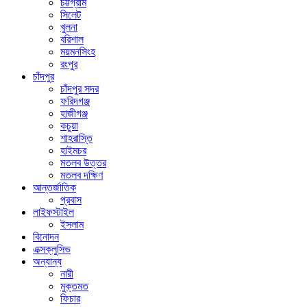
চট্টগ্রাম
সিলেট
খুলনা
বরিশাল
ময়মনসিংহ
রংপুর
চাঁদপুর
চাঁদপুর সদর
ফরিদগঞ্জ
হাজীগঞ্জ
কচুয়া
শাহরাস্তি
হাইমচর
মতলব উত্তর
মতলব দক্ষিণ
আন্তর্জাতিক
প্রবাস
লাইফস্টাইল
ইসলাম
বিনোদন
এক্সক্লুসিভ
অন্যান্য
নারী
মুক্তমত
ফিচার