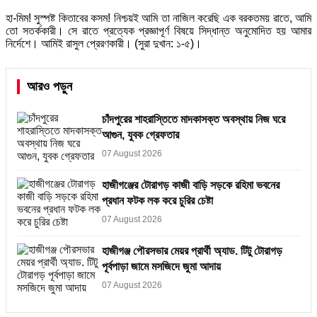
হা-মিম! সুস্পষ্ট কিতাবের কসম! নিশ্চয়ই আমি তা নাজিল করেছি এক বরকতময় রাতে, আমি
তো সতর্ককারী। সে রাতে প্রত্যেক প্রজ্ঞাপূর্ণ বিষয়ে সিদ্ধান্ত অনুমোদিত হয় আমার
নির্দেশে। আমিই রাসুল প্রেরণকারী। (সুরা দুখান: ১-৫)।
আরও পড়ুন
চাঁদপুরের শাহরাস্তিতে মাদকাসক্ত অবস্থায় নিজ ঘরে
আগুন, যুবক গ্রেফতার
07 August 2026
হাজীগঞ্জের টোরাগড় কাজী বাড়ি সড়কে রহিমা ভবনের
প্রধান ফটক লক করে চুরির চেষ্টা
07 August 2026
হাজীগঞ্জ পৌরসভার মেয়র প্রার্থী অ্যাড. টিটু টোরাগড়
পূর্বপাড়া জামে মসজিদে জুমা আদায়
07 August 2026