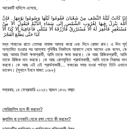
আরেকটি হাদিসে এসেছে,
إِذَا كَانَتْ لَيْلَةُ النِّصْفِ مِنْ شَعْبَانَ فَقُومُوا لَيْلَهَا وَصُومُوا يَوْمَهَا ‏.‏ فَإِنَّ
اللَّهَ يَنْزِلُ فِيهَا لِغُرُوبِ الشَّمْسِ إِلَى سَمَاءِ الدُّنْيَا فَيَقُولُ أَلاَ مِنْ
مُسْتَغْفِرٍ فَأَغْفِرَ لَهُ أَلاَ مُسْتَرْزِقٌ فَأَرْزُقَهُ أَلاَ مُبْتَلًى فَأُعَافِيَهُ أَلاَ كَذَا أَلاَ
كَذَا حَتَّى يَطْلُعَ الْفَجْرُ ‏
মধ্য শাবানের রাতে তোমরা নামাজ আদায় করো এবং দিনে রোজা রাখ। এ দিন সূর্য
অস্তমিত হওয়ার পর আল্লাহ পৃথিবীর নিকটতম আকাশে নেমে আসেন এবং বলেন, কে
আছ আমার নিকট ক্ষমাপ্রার্থী, আমি তাকে ক্ষমা করবো। কে আছ রিজিকপ্রার্থী, আমি
তাকে রিজিক দান করবো। কে আছ রোগমুক্তি প্রার্থনাকারী, আমি তাকে নিরাময় দান
করবো। কে আছ এই এই প্রার্থনাকারী… ফজরের সময় হওয়া পর্যন্ত তিনি এভাবে
ডাকেন। (সুনানে ইবনে মাজা: ১৩৮৮)
শুক্রবার, ১৪ ফেব্রুয়ারি ২০২৫
১ ফাল্গুন ১৪৩১ বঙ্গাব্দ
সোরিয়াসিস হলে কী করবেন?
স্ক্যাবিস বা চুলকানি থেকে রক্ষা পেতে কী করবেন?
ডায়াবেটিস প্রতিকার ও প্রতিরোধে শক্তিশালী ঔষধ