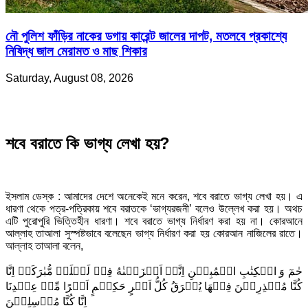
নৌ পুলিশ ফাঁড়ির নাকের ডগায় কারেন্ট জালের দাপট, মতলবে প্রকাশ্যে
নিষিদ্ধ জাল মেরামত ও মাছ শিকার
Saturday, August 08, 2026
শবে বরাতে কি ভাগ্য লেখা হয়?
ইসলাম ডেস্ক : আমাদের দেশে অনেকেই মনে করেন, শবে বরাতে ভাগ্য লেখা হয়। এ
ধারণা থেকে পত্র-পত্রিকায় শবে বরাতকে ‘ভাগ্যরজনী’ বলেও উল্লেখ করা হয়। অথচ
এটি পুরোপুরি ভিত্তিহীন ধারণা। শবে বরাতে ভাগ্য নির্ধারণ করা হয় না। কোরআনে
আল্লাহ তাআলা সুস্পষ্টভাবে বলেছেন ভাগ্য নির্ধারণ করা হয় কোরআন নাজিলের রাতে।
আল্লাহ তাআলা বলেন,
حٰمٓ وَ الۡكِتٰبِ الۡمُبِیۡنِ اِنَّاۤ اَنۡزَلۡنٰهُ فِیۡ لَیۡلَۃٍ مُّبٰرَكَۃٍ اِنَّا
كُنَّا مُنۡذِرِیۡنَ فِیۡهَا یُفۡرَقُ كُلُّ اَمۡرٍ حَكِیۡمٍ اَمۡرًا مِّنۡ عِنۡدِنَا
اِنَّا كُنَّا مُرۡسِلِیۡنَ