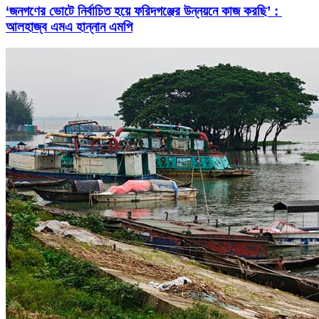
‘জনগণের ভোটে নির্বাচিত হয়ে ফরিদগঞ্জের উন্নয়নে কাজ করছি’ :
আলহাজ্ব এমএ হান্নান এমপি