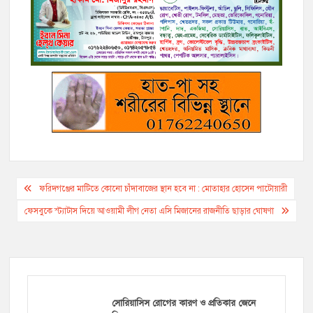
b
t
L
l
r
e
g
s
e
o
e
i
n
r
A
o
r
n
g
a
p
k
k
e
m
p
r
Post
ফরিদগঞ্জের মাটিতে কোনো চাঁদাবাজের স্থান হবে না : মোতাহার হোসেন পাটোয়ারী
navigation
ফেসবুকে স্ট্যাটাস দিয়ে আওয়ামী লীগ নেতা এসি মিজানের রাজনীতি ছাড়ার ঘোষণা
সোরিয়াসিস রোগের কারণ ও প্রতিকার জেনে