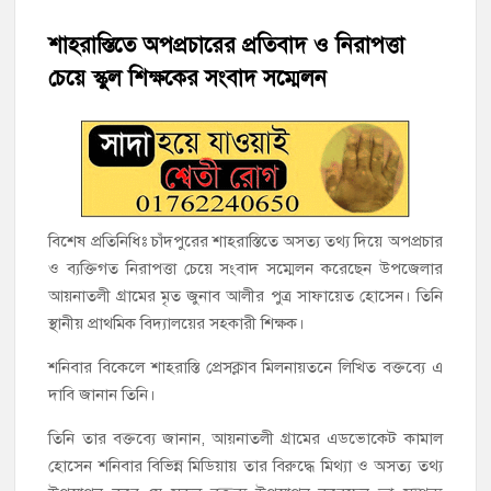
হাজীগঞ্জের টোরাগড় কাজী বাড়ি সড়কে রহিমা ভবনের প্রধান ফটক লক
করে চুরির চেষ্টা
শাহরাস্তিতে অপপ্রচারের প্রতিবাদ ও নিরাপত্তা
চেয়ে স্কুল শিক্ষকের সংবাদ সম্মেলন
হাজীগঞ্জ পৌরসভার মেয়র প্রার্থী অ্যাড. টিটু টোরাগড় পূর্বপাড়া জামে
মসজিদে জুমা আদায়
হাজীগঞ্জে শিক্ষার্থীদের লেখাপড়ার মানোন্নয়নে ও উপস্থিতি নিশ্চিতকরণে
অভিভাবক সমাবেশ
হাজীগঞ্জে অস্বাস্থ্যকর পরিবেশে খাবার প্রস্তুত: ২ হোটেলকে ৪৫ হাজার
বিশেষ প্রতিনিধিঃ চাঁদপুরের শাহরাস্তিতে অসত্য তথ্য দিয়ে অপপ্রচার
টাকা জরিমানা
ও ব্যক্তিগত নিরাপত্তা চেয়ে সংবাদ সম্মেলন করেছেন উপজেলার
আয়নাতলী গ্রামের মৃত জুনাব আলীর পুত্র সাফায়েত হোসেন। তিনি
হাজীগঞ্জে ৬ বছরের শিশুকে ধর্ষণের অভিযোগে কেয়ারটেকার আটক
স্থানীয় প্রাথমিক বিদ্যালয়ের সহকারী শিক্ষক।
হাজীগঞ্জের রাজারগাঁও উবিতে জুলাই গণঅভ্যুত্থান দিবস পালন
শনিবার বিকেলে শাহরাস্তি প্রেসক্লাব মিলনায়তনে লিখিত বক্তব্যে এ
দাবি জানান তিনি।
তিনি তার বক্তব্যে জানান, আয়নাতলী গ্রামের এডভোকেট কামাল
হোসেন শনিবার বিভিন্ন মিডিয়ায় তার বিরুদ্ধে মিথ্যা ও অসত্য তথ্য