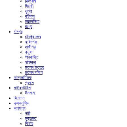
চট্টগ্রাম
সিলেট
খুলনা
বরিশাল
ময়মনসিংহ
রংপুর
চাঁদপুর
চাঁদপুর সদর
ফরিদগঞ্জ
হাজীগঞ্জ
কচুয়া
শাহরাস্তি
হাইমচর
মতলব উত্তর
মতলব দক্ষিণ
আন্তর্জাতিক
প্রবাস
লাইফস্টাইল
ইসলাম
বিনোদন
এক্সক্লুসিভ
অন্যান্য
নারী
মুক্তমত
ফিচার