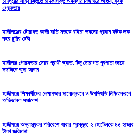
চাঁদপুরের শাহরাস্তিতে মাদকাসক্ত অবস্থায় নিজ ঘরে আগুন, যুবক
গ্রেফতার
হাজীগঞ্জের টোরাগড় কাজী বাড়ি সড়কে রহিমা ভবনের প্রধান ফটক লক
করে চুরির চেষ্টা
হাজীগঞ্জ পৌরসভার মেয়র প্রার্থী অ্যাড. টিটু টোরাগড় পূর্বপাড়া জামে
মসজিদে জুমা আদায়
হাজীগঞ্জে শিক্ষার্থীদের লেখাপড়ার মানোন্নয়নে ও উপস্থিতি নিশ্চিতকরণে
অভিভাবক সমাবেশ
হাজীগঞ্জে অস্বাস্থ্যকর পরিবেশে খাবার প্রস্তুত: ২ হোটেলকে ৪৫ হাজার
টাকা জরিমানা