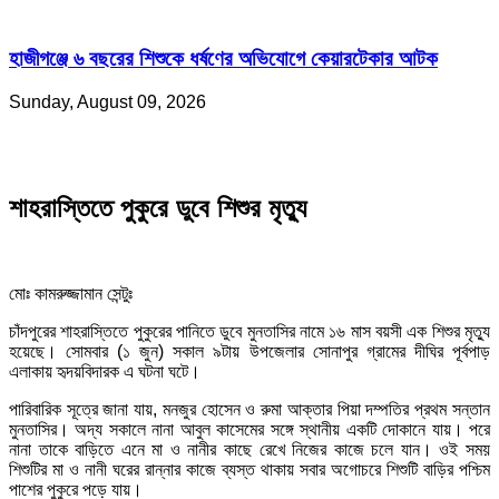
হাজীগঞ্জে ৬ বছরের শিশুকে ধর্ষণের অভিযোগে কেয়ারটেকার আটক
Sunday, August 09, 2026
শাহরাস্তিতে পুকুরে ডুবে শিশুর মৃত্যু
মোঃ কামরুজ্জামান সেন্টুঃ
চাঁদপুরের শাহরাস্তিতে পুকুরের পানিতে ডুবে মুনতাসির নামে ১৬ মাস বয়সী এক শিশুর মৃত্যু
হয়েছে। সোমবার (১ জুন) সকাল ৯টায় উপজেলার সোনাপুর গ্রামের দীঘির পূর্বপাড়
এলাকায় হৃদয়বিদারক এ ঘটনা ঘটে।
​পারিবারিক সূত্রে জানা যায়, মনজুর হোসেন ও রুমা আক্তার পিয়া দম্পতির প্রথম সন্তান
মুনতাসির। অদ্য সকালে নানা আবুল কাসেমের সঙ্গে স্থানীয় একটি দোকানে যায়। পরে
নানা তাকে বাড়িতে এনে মা ও নানীর কাছে রেখে নিজের কাজে চলে যান। ওই সময়
শিশুটির মা ও নানী ঘরের রান্নার কাজে ব্যস্ত থাকায় সবার অগোচরে শিশুটি বাড়ির পশ্চিম
পাশের পুকুরে পড়ে যায়।