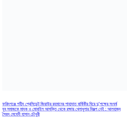
Post
ফরিদগঞ্জে শহীদ প্রেসিডেন্ট জিয়াউর রহমানের শাহাদাত বার্ষিকীর ঘিরে দু’পক্ষের সংঘর্ষ
যুব সমাজকে মাদক ও মোবাইল আসক্তি থেকে রক্ষায় খেলাধুলার বিকল্প নেই : আলহাজ্ব
navigation
সৈয়দ মেহেদী হাসান চৌধুরী