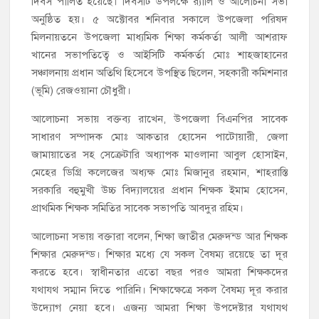
দিবস পালিত হয়েছে। দিবসটি উপলক্ষে র‌্যালি ও আলোচনা সভা
অনুষ্ঠিত হয়। ৫ অক্টোবর শনিবার সকালে উপজেলা পরিষদ
মিলনায়তনে উপজেলা মাধ্যমিক শিক্ষা কর্মকর্তা আলী আশরাফ
খানের সভাপতিত্বে ও আইসিটি কর্মকর্তা মোঃ শাহজাহানের
সঞ্চালনায় প্রধান অতিথি হিসেবে উপস্থিত ছিলেন, সহকারী কমিশনার
(ভূমি) রেজওয়ানা চৌধুরী।
আলোচনা সভায় বক্তব্য রাখেন, উপজেলা বিএনপির সাবেক
সাধারণ সম্পাদক মোঃ আকতার হোসেন পাটোয়ারী, জেলা
জামায়াতের সহ সেক্রেটারি অধ্যাপক মাওলানা আবুল হোসাইন,
মেহের ডিগ্রি কলেজের অধ্যক্ষ মোঃ মিজানুর রহমান, শাহরাস্তি
সরকারি বহুমুখী উচ্চ বিদ্যালয়ের প্রধান শিক্ষক ইমাম হোসেন,
প্রাথমিক শিক্ষক সমিতির সাবেক সভাপতি আবদুর রহিম।
আলোচনা সভায় বক্তারা বলেন, শিক্ষা জাতীর মেরুদন্ড আর শিক্ষক
শিক্ষার মেরুদন্ড। শিক্ষার মধ্যে যে সকল বৈষম্য রয়েছে তা দূর
করতে হবে। স্বাধীনতার এতো বছর পরও আমরা শিক্ষকদের
যথাযথ সম্মান দিতে পারিনি। শিক্ষাক্ষেত্রে সকল বৈষম্য দূর করার
উদ্যোগ নেয়া হবে। এজন্য আমরা শিক্ষা উপদেষ্টার যথাযথ